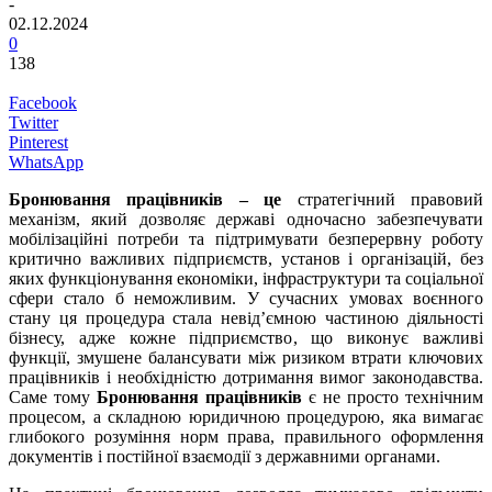
-
02.12.2024
0
138
Facebook
Twitter
Pinterest
WhatsApp
Бронювання працівників – це
стратегічний правовий
механізм, який дозволяє державі одночасно забезпечувати
мобілізаційні потреби та підтримувати безперервну роботу
критично важливих підприємств, установ і організацій, без
яких функціонування економіки, інфраструктури та соціальної
сфери стало б неможливим. У сучасних умовах воєнного
стану ця процедура стала невід’ємною частиною діяльності
бізнесу, адже кожне підприємство, що виконує важливі
функції, змушене балансувати між ризиком втрати ключових
працівників і необхідністю дотримання вимог законодавства.
Саме тому
Бронювання працівників
є не просто технічним
процесом, а складною юридичною процедурою, яка вимагає
глибокого розуміння норм права, правильного оформлення
документів і постійної взаємодії з державними органами.