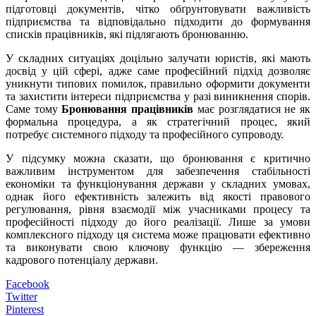
підготовці документів, чітко обґрунтовувати важливість
підприємства та відповідально підходити до формування
списків працівників, які підлягають бронюванню.
У складних ситуаціях доцільно залучати юристів, які мають
досвід у цій сфері, адже саме професійний підхід дозволяє
уникнути типових помилок, правильно оформити документи
та захистити інтереси підприємства у разі виникнення спорів.
Саме тому
Бронювання працівників
має розглядатися не як
формальна процедура, а як стратегічний процес, який
потребує системного підходу та професійного супроводу.
У підсумку можна сказати, що бронювання є критично
важливим інструментом для забезпечення стабільності
економіки та функціонування держави у складних умовах,
однак його ефективність залежить від якості правового
регулювання, рівня взаємодії між учасниками процесу та
професійності підходу до його реалізації. Лише за умови
комплексного підходу ця система може працювати ефективно
та виконувати свою ключову функцію — збереження
кадрового потенціалу держави.
Facebook
Twitter
Pinterest