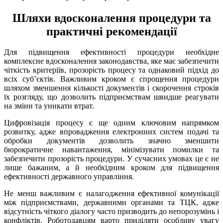
Шляхи вдосконалення процедури та
практичні рекомендації
Для підвищення ефективності процедури необхідне
комплексне вдосконалення законодавства, яке має забезпечити
чіткість критеріїв, прозорість процесу та однаковий підхід до
всіх суб’єктів. Важливим кроком є спрощення процедури
шляхом зменшення кількості документів і скорочення строків
їх розгляду, що дозволить підприємствам швидше реагувати
на зміни та уникати втрат.
Цифровізація процесу є ще одним ключовим напрямком
розвитку, адже впровадження електронних систем подачі та
обробки документів дозволить значно зменшити
бюрократичне навантаження, мінімізувати помилки та
забезпечити прозорість процедури. У сучасних умовах це є не
лише бажаним, а й необхідним кроком для підвищення
ефективності державного управління.
Не менш важливим є налагодження ефективної комунікації
між підприємствами, державними органами та ТЦК, адже
відсутність чіткого діалогу часто призводить до непорозумінь і
конфліктів. Роботодавцям варто приділяти особливу увагу