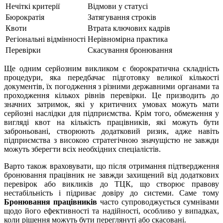
Нечіткі критерії
Відмови у статусі
Бюрократія
Затягування строків
Квоти
Втрата ключових кадрів
Регіональні відмінності
Нерівномірна практика
Перевірки
Скасування бронювання
Ще одним серйозним викликом є бюрократична складність
процедури, яка передбачає підготовку великої кількості
документів, їх погодження з різними державними органами та
проходження кількох рівнів перевірки. Це призводить до
значних затримок, які у критичних умовах можуть мати
серйозні наслідки для підприємства. Крім того, обмеження у
вигляді квот на кількість працівників, які можуть бути
заброньовані, створюють додатковий ризик, адже навіть
підприємства з високою стратегічною значущістю не завжди
можуть зберегти всіх необхідних спеціалістів.
Варто також враховувати, що після отримання підтвердження
бронювання працівник не завжди захищений від додаткових
перевірок або викликів до ТЦК, що створює правову
нестабільність і підриває довіру до системи. Саме тому
Бронювання працівників
часто супроводжується сумнівами
щодо його ефективності та надійності, особливо у випадках,
коли рішення можуть бути переглянуті або скасовані.