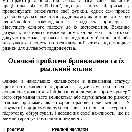
На практиці бронювання дозволяє тимчасово звільнити
працівника від мобілізації, що дає змогу підприємству
продовжувати виконувати свої функції, однак сам процес
супроводжується значними труднощами, які виникають через
нестабільність законодавства, складність процедур і
відсутність єдиного підходу до їх застосування. Важливо
розуміти, що навіть незначна помилка на етапі підготовки
документів може призвести до відмови у бронюванні або
затягування процесу на невизначений строк, що створює
ризики для діяльності підприємства.
Основні проблеми бронювання та їх
реальний вплив
Однією з найбільших складностей є визначення статусу
критично важливого підприємства, адже саме цей статус є
основною умовою для ініціювання процедури, проте критерії
його отримання часто змінюються або тлумачаться по-різному
різними органами, що створює правову невизначеність. У
результаті підприємства змушені витрачати значні ресурси на
підготовку обґрунтувань і доведення своєї важливості, що не
завжди гарантує позитивний результат.
Проблема
Реальні наслідки