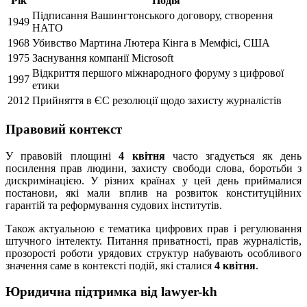
Рік
Подія
Підписання Вашингтонського договору, створення
1949
НАТО
1968
Убивство Мартина Лютера Кінга в Мемфісі, США
1975
Заснування компанії Microsoft
Відкриття першого міжнародного форуму з цифрової
1997
етики
2012
Прийняття в ЄС резолюції щодо захисту журналістів
Правовий контекст
У правовій площині
4 квітня
часто згадується як день
посилення прав людини, захисту свободи слова, боротьби з
дискримінацією. У різних країнах у цей день приймалися
постанови, які мали вплив на розвиток конституційних
гарантій та реформування судових інститутів.
Також актуальною є тематика цифрових прав і регулювання
штучного інтелекту. Питання приватності, прав журналістів,
прозорості роботи урядових структур набувають особливого
значення саме в контексті подій, які сталися
4 квітня
.
Юридична підтримка від lawyer-kh