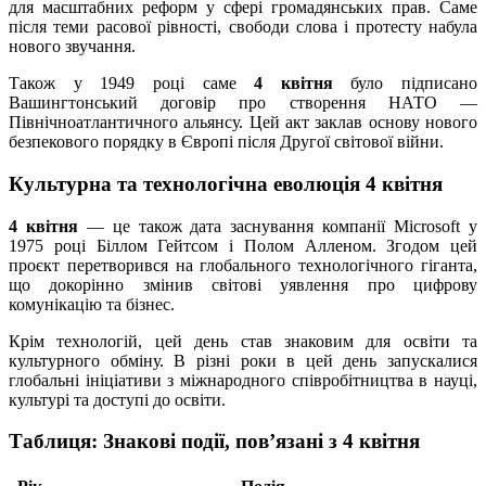
для масштабних реформ у сфері громадянських прав. Саме
після теми расової рівності, свободи слова і протесту набула
нового звучання.
Також у 1949 році саме
4 квітня
було підписано
Вашингтонський договір про створення НАТО —
Північноатлантичного альянсу. Цей акт заклав основу нового
безпекового порядку в Європі після Другої світової війни.
Культурна та технологічна еволюція 4 квітня
4 квітня
— це також дата заснування компанії Microsoft у
1975 році Біллом Гейтсом і Полом Алленом. Згодом цей
проєкт перетворився на глобального технологічного гіганта,
що докорінно змінив світові уявлення про цифрову
комунікацію та бізнес.
Крім технологій, цей день став знаковим для освіти та
культурного обміну. В різні роки в цей день запускалися
глобальні ініціативи з міжнародного співробітництва в науці,
культурі та доступі до освіти.
Таблиця: Знакові події, пов’язані з 4 квітня