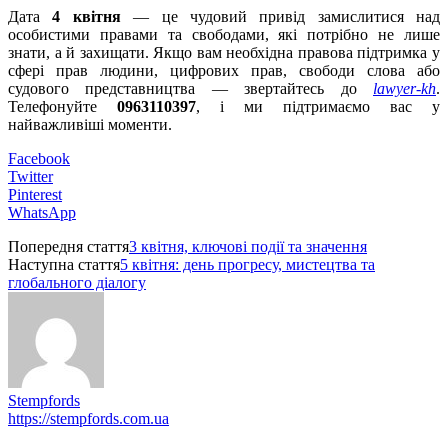
Дата
4 квітня
— це чудовий привід замислитися над
особистими правами та свободами, які потрібно не лише
знати, а й захищати. Якщо вам необхідна правова підтримка у
сфері прав людини, цифрових прав, свободи слова або
судового представництва — звертайтесь до
lawyer-kh
.
Телефонуйте
0963110397
, і ми підтримаємо вас у
найважливіші моменти.
Facebook
Twitter
Pinterest
WhatsApp
Попередня стаття
3 квітня, ключові події та значення
Наступна стаття
5 квітня: день прогресу, мистецтва та
глобального діалогу
Stempfords
https://stempfords.com.ua