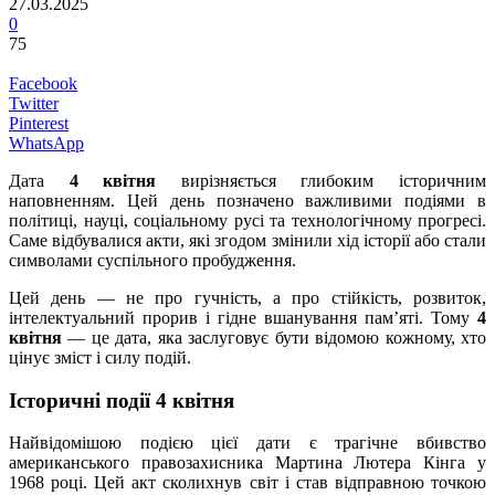
27.03.2025
0
75
Facebook
Twitter
Pinterest
WhatsApp
Дата
4 квітня
вирізняється глибоким історичним
наповненням. Цей день позначено важливими подіями в
політиці, науці, соціальному русі та технологічному прогресі.
Саме відбувалися акти, які згодом змінили хід історії або стали
символами суспільного пробудження.
Цей день — не про гучність, а про стійкість, розвиток,
інтелектуальний прорив і гідне вшанування пам’яті. Тому
4
квітня
— це дата, яка заслуговує бути відомою кожному, хто
цінує зміст і силу подій.
Історичні події 4 квітня
Найвідомішою подією цієї дати є трагічне вбивство
американського правозахисника Мартина Лютера Кінга у
1968 році. Цей акт сколихнув світ і став відправною точкою