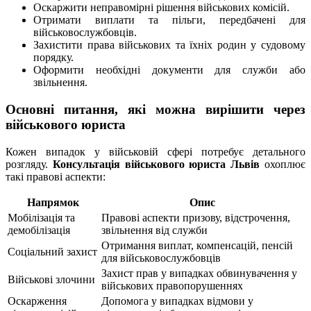
Оскаржити неправомірні рішення військових комісій.
Отримати виплати та пільги, передбачені для
військовослужбовців.
Захистити права військових та їхніх родин у судовому
порядку.
Оформити необхідні документи для служби або
звільнення.
Основні питання, які можна вирішити через
військового юриста
Кожен випадок у військовій сфері потребує детального
розгляду.
Консультація військового юриста Львів
охоплює
такі правові аспекти:
Напрямок
Опис
Мобілізація та
Правові аспекти призову, відстрочення,
демобілізація
звільнення від служби
Отримання виплат, компенсацій, пенсій
Соціальний захист
для військовослужбовців
Захист прав у випадках обвинувачення у
Військові злочини
військових правопорушеннях
Оскарження
Допомога у випадках відмови у