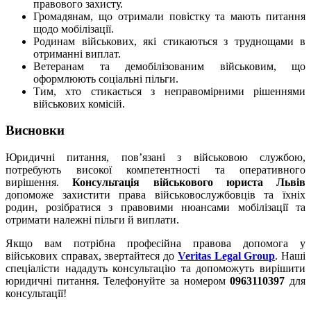
правового захисту.
Громадянам, що отримали повістку та мають питання
щодо мобілізації.
Родинам військових, які стикаються з труднощами в
отриманні виплат.
Ветеранам та демобілізованим військовим, що
оформлюють соціальні пільги.
Тим, хто стикається з неправомірними рішеннями
військових комісій.
Висновки
Юридичні питання, пов’язані з військовою службою,
потребують високої компетентності та оперативного
вирішення.
Консультація військового юриста Львів
допоможе захистити права військовослужбовців та їхніх
родин, розібратися з правовими нюансами мобілізації та
отримати належні пільги й виплати.
Якщо вам потрібна професійна правова допомога у
військових справах, звертайтеся до
Veritas Legal Group
. Наші
спеціалісти нададуть консультацію та допоможуть вирішити
юридичні питання. Телефонуйте за номером
0963110397
для
консультації!