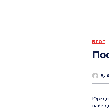
БЛОГ
По
By
Юриди
найвід