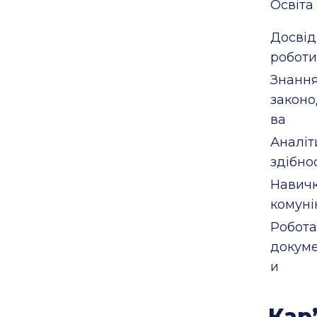
Освіта
Досвід
роботи
Знанн
законо
ва
Аналіт
здібно
Навич
комуні
Робота
докум
и
Кар