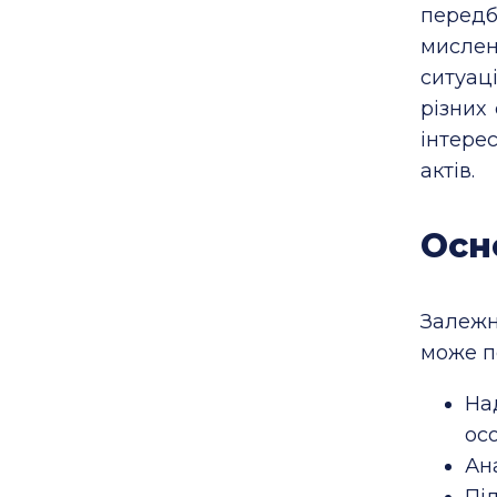
перед
мисле
ситуац
різних
інтерес
актів.
Осн
Залежн
може п
На
ос
Ан
Пі