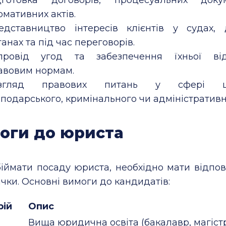
рмативних актів.
едставництво інтересів клієнтів у судах,
анах та під час переговорів.
провід угод та забезпечення їхньої відп
авовим нормам.
згляд правових питань у сфері цив
сподарського, кримінального чи адміністративн
оги до юриста
іймати посаду юриста, необхідно мати відпові
ички. Основні вимоги до кандидатів:
рій
Опис
Вища юридична освіта (бакалавр, магістр