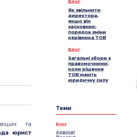
Блог
Як звільнити
директора,
якщо він
засновник:
порядок зміни
керівника ТОВ
Блог
Загальні збори є
правомочними:
коли рішення
ТОВ мають
юридичну силу
Теми
віших та
Блог
ада юрист
Адвокат