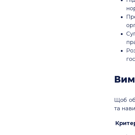
но
Пр
орг
Су
пр
Ро
го
Вим
Щоб об
та нав
Крите