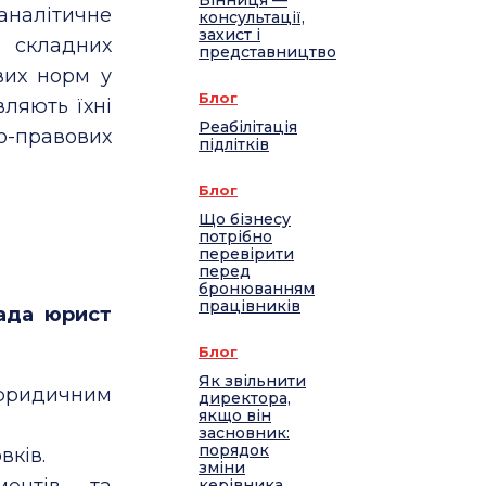
Вінниця —
налітичне
консультації,
захист і
 складних
представництво
вих норм у
Блог
вляють їхні
Реабілітація
но-правових
підлітків
Блог
Що бізнесу
потрібно
перевірити
перед
бронюванням
працівників
ада юрист
Блог
Як звільнити
 юридичним
директора,
якщо він
засновник:
порядок
вків.
зміни
ментів та
керівника