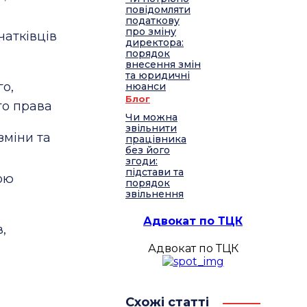
повідомляти
податкову
про зміну
чатківців
директора:
порядок
внесення змін
та юридичні
о,
нюанси
Блог
го права
Чи можна
звільнити
зміни та
працівника
без його
згоди:
підстави та
ою
порядок
звільнення
Адвокат по ТЦК
,
Адвокат по ТЦК
Схожі статті