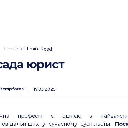
Less than 1
min.
Read
сада юрист
17.03.2025
Stempfords
чна професія є однією з найважли
повідальніших у сучасному суспільстві.
Пос