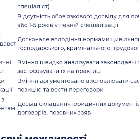
спеціаліст)
Відсутність обов’язкового досвіду для по
або 1-5 років у певній спеціалізації
я
Досконале володіння нормами цивільног
давст
господарського, кримінального, трудово
ичні
Вміння швидко аналізувати законодавчі 
сті
застосовувати їх на практиці
ки
Вміння аргументовано висловлювати св
кації
позицію та вести переговори
 з
Досвід складання юридичних документів
ентам
договорів, позовних заяв
’єрні можливості