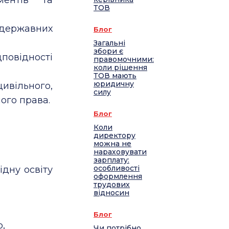
ТОВ
 державних
Блог
Загальні
збори є
овідності
правомочними:
коли рішення
ТОВ мають
юридичну
ільного,
силу
ого права.
Блог
Коли
директору
можна не
нараховувати
зарплату:
особливості
дну освіту
оформлення
трудових
відносин
Блог
,
Чи потрібно