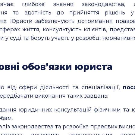
бачає глибоке знання законодавства, а
ння та здатність до прийняття рішень у
іях. Юристи забезпечують дотримання право
 сферах життя, консультують клієнтів, предста
и у суді та беруть участь у розробці норматив
овні обов’язки юриста
о від сфери діяльності та спеціалізації,
пос
ередбачати виконання таких завдань:
дання юридичних консультацій фізичним та
обам.
аліз законодавства та розробка правових висно
дготовка договорів, процесуальних доку