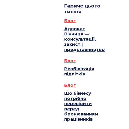
Гаряче цього
тижня
Блог
Адвокат
Вінниця —
консультації,
захист і
представництво
Блог
Реабілітація
підлітків
Блог
Що бізнесу
потрібно
перевірити
перед
бронюванням
працівників