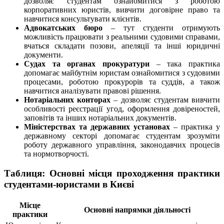
дозволяє студентам ознайомитися з роботою
корпоративних юристів, вивчити договірне право та
навчитися консультувати клієнтів.
Адвокатських бюро
– тут студенти отримують
можливість працювати з реальними судовими справами,
вчаться складати позови, апеляції та інші юридичні
документи.
Судах та органах прокуратури
– така практика
допомагає майбутнім юристам ознайомитися з судовими
процесами, роботою прокурорів та суддів, а також
навчитися аналізувати правові рішення.
Нотаріальних конторах
– дозволяє студентам вивчити
особливості реєстрації угод, оформлення довіреностей,
заповітів та інших нотаріальних документів.
Міністерствах та державних установах
– практика у
державному секторі допомагає студентам зрозуміти
роботу державного управління, законодавчих процесів
та нормотворчості.
Таблиця: Основні місця проходження практики
студентами-юристами в Києві
Місце
Основні напрямки діяльності
практики