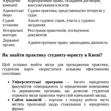
Юридичні
Корпоративне право, складання договорів,
компанії
консультування клієнтів
Адвокатські
Судова практика, представництво інтересів у
бюро
судах
Судові
Аналіз судових справ, участь у судових
установи
засіданнях
Нотаріальні
Реєстрація правочинів, посвідчення
контори
документів
Державні
Адміністративне право, законодавча діяльність
органи
Як знайти практику студенту-юристу в Києві?
Щоб успішно знайти місце для проходження практики,
студентам варто скористатися кількома ефективними
способами:
Університетські програми
– багато юридичних
факультетів співпрацюють із юридичними компаніями
та державними органами, що дозволяє студентам
отримати місце практики через свій навчальний заклад.
Сайти вакансій
– портали з пошуку роботи часто
містять пропозиції щодо стажування у юридичних
фірмах.