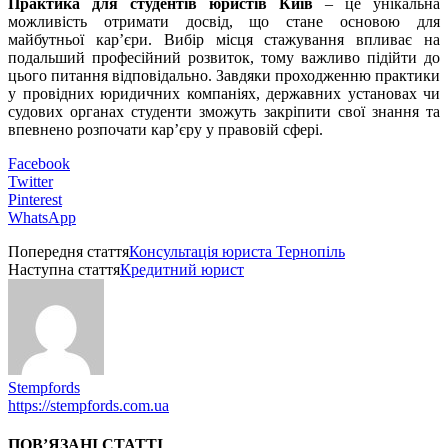
Практика для студентів юристів Київ
– це унікальна
можливість отримати досвід, що стане основою для
майбутньої кар’єри. Вибір місця стажування впливає на
подальший професійний розвиток, тому важливо підійти до
цього питання відповідально. Завдяки проходженню практики
у провідних юридичних компаніях, державних установах чи
судових органах студенти зможуть закріпити свої знання та
впевнено розпочати кар’єру у правовій сфері.
Facebook
Twitter
Pinterest
WhatsApp
Попередня стаття
Консультація юриста Тернопіль
Наступна стаття
Кредитний юрист
Stempfords
https://stempfords.com.ua
ПОВ’ЯЗАНІ СТАТТІ