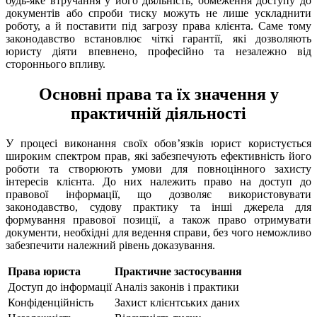
будь-яке втручання у його діяльність, обмеження доступу до
документів або спроби тиску можуть не лише ускладнити
роботу, а й поставити під загрозу права клієнта. Саме тому
законодавство встановлює чіткі гарантії, які дозволяють
юристу діяти впевнено, професійно та незалежно від
стороннього впливу.
Основні права та їх значення у
практичній діяльності
У процесі виконання своїх обов’язків юрист користується
широким спектром прав, які забезпечують ефективність його
роботи та створюють умови для повноцінного захисту
інтересів клієнта. До них належить право на доступ до
правової інформації, що дозволяє використовувати
законодавство, судову практику та інші джерела для
формування правової позиції, а також право отримувати
документи, необхідні для ведення справи, без чого неможливо
забезпечити належний рівень доказування.
Права юриста
Практичне застосування
Доступ до інформації
Аналіз законів і практики
Конфіденційність
Захист клієнтських даних