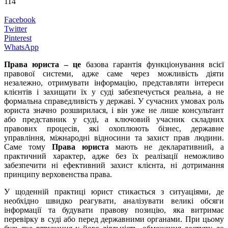
114
Facebook
Twitter
Pinterest
WhatsApp
Права юриста – це
базова гарантія функціонування всієї
правової системи, адже саме через можливість діяти
незалежно, отримувати інформацію, представляти інтереси
клієнтів і захищати їх у суді забезпечується реальна, а не
формальна справедливість у державі. У сучасних умовах роль
юриста значно розширилася, і він уже не лише консультант
або представник у суді, а ключовий учасник складних
правових процесів, які охоплюють бізнес, державне
управління, міжнародні відносини та захист прав людини.
Саме тому
Права юриста
мають не декларативний, а
практичний характер, адже без їх реалізації неможливо
забезпечити ні ефективний захист клієнта, ні дотримання
принципу верховенства права.
У щоденній практиці юрист стикається з ситуаціями, де
необхідно швидко реагувати, аналізувати великі обсяги
інформації та будувати правову позицію, яка витримає
перевірку в суді або перед державними органами. При цьому