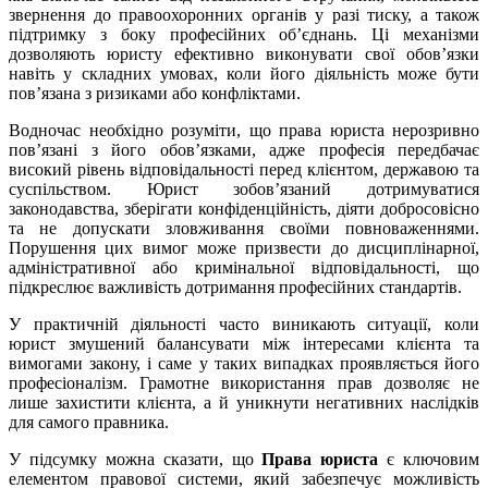
звернення до правоохоронних органів у разі тиску, а також
підтримку з боку професійних об’єднань. Ці механізми
дозволяють юристу ефективно виконувати свої обов’язки
навіть у складних умовах, коли його діяльність може бути
пов’язана з ризиками або конфліктами.
Водночас необхідно розуміти, що права юриста нерозривно
пов’язані з його обов’язками, адже професія передбачає
високий рівень відповідальності перед клієнтом, державою та
суспільством. Юрист зобов’язаний дотримуватися
законодавства, зберігати конфіденційність, діяти добросовісно
та не допускати зловживання своїми повноваженнями.
Порушення цих вимог може призвести до дисциплінарної,
адміністративної або кримінальної відповідальності, що
підкреслює важливість дотримання професійних стандартів.
У практичній діяльності часто виникають ситуації, коли
юрист змушений балансувати між інтересами клієнта та
вимогами закону, і саме у таких випадках проявляється його
професіоналізм. Грамотне використання прав дозволяє не
лише захистити клієнта, а й уникнути негативних наслідків
для самого правника.
У підсумку можна сказати, що
Права юриста
є ключовим
елементом правової системи, який забезпечує можливість