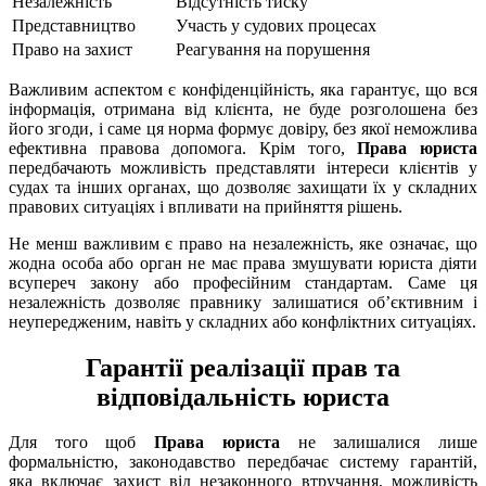
Незалежність
Відсутність тиску
Представництво
Участь у судових процесах
Право на захист
Реагування на порушення
Важливим аспектом є конфіденційність, яка гарантує, що вся
інформація, отримана від клієнта, не буде розголошена без
його згоди, і саме ця норма формує довіру, без якої неможлива
ефективна правова допомога. Крім того,
Права юриста
передбачають можливість представляти інтереси клієнтів у
судах та інших органах, що дозволяє захищати їх у складних
правових ситуаціях і впливати на прийняття рішень.
Не менш важливим є право на незалежність, яке означає, що
жодна особа або орган не має права змушувати юриста діяти
всупереч закону або професійним стандартам. Саме ця
незалежність дозволяє правнику залишатися об’єктивним і
неупередженим, навіть у складних або конфліктних ситуаціях.
Гарантії реалізації прав та
відповідальність юриста
Для того щоб
Права юриста
не залишалися лише
формальністю, законодавство передбачає систему гарантій,
яка включає захист від незаконного втручання, можливість