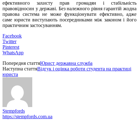
ефективного захисту прав громадян і стабільність
правовідносин у державі. Без належного рівня гарантій жодна
правова система не може функціонувати ефективно, адже
саме юристи виступають посередниками між законом і його
практичним застосуванням.
Facebook
Twitter
Pinterest
WhatsApp
Попередня стаття
Юрист державна служба
Наступна стаття
Відгук і оцінка роботи студента на практиці
юриста
Stempfords
https://stempfords.com.ua