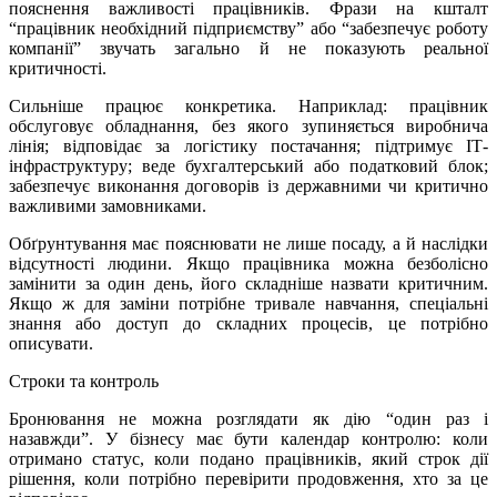
пояснення важливості працівників. Фрази на кшталт
“працівник необхідний підприємству” або “забезпечує роботу
компанії” звучать загально й не показують реальної
критичності.
Сильніше працює конкретика. Наприклад: працівник
обслуговує обладнання, без якого зупиняється виробнича
лінія; відповідає за логістику постачання; підтримує ІТ-
інфраструктуру; веде бухгалтерський або податковий блок;
забезпечує виконання договорів із державними чи критично
важливими замовниками.
Обґрунтування має пояснювати не лише посаду, а й наслідки
відсутності людини. Якщо працівника можна безболісно
замінити за один день, його складніше назвати критичним.
Якщо ж для заміни потрібне тривале навчання, спеціальні
знання або доступ до складних процесів, це потрібно
описувати.
Строки та контроль
Бронювання не можна розглядати як дію “один раз і
назавжди”. У бізнесу має бути календар контролю: коли
отримано статус, коли подано працівників, який строк дії
рішення, коли потрібно перевірити продовження, хто за це