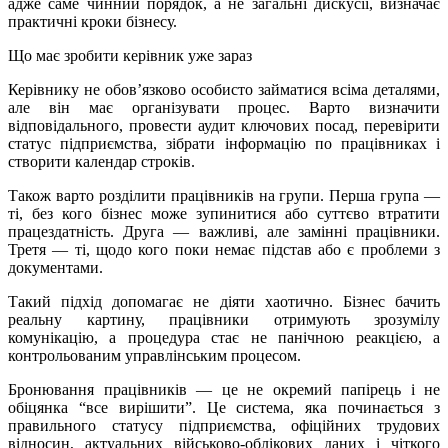
адже саме чинний порядок, а не загальні дискусії, визначає
практичні кроки бізнесу.
Що має зробити керівник уже зараз
Керівнику не обов’язково особисто займатися всіма деталями,
але він має організувати процес. Варто визначити
відповідального, провести аудит ключових посад, перевірити
статус підприємства, зібрати інформацію по працівниках і
створити календар строків.
Також варто розділити працівників на групи. Перша група —
ті, без кого бізнес може зупинитися або суттєво втратити
працездатність. Друга — важливі, але замінні працівники.
Третя — ті, щодо кого поки немає підстав або є проблеми з
документами.
Такий підхід допомагає не діяти хаотично. Бізнес бачить
реальну картину, працівники отримують зрозумілу
комунікацію, а процедура стає не панічною реакцією, а
контрольованим управлінським процесом.
Бронювання працівників — це не окремий папірець і не
обіцянка “все вирішити”. Це система, яка починається з
правильного статусу підприємства, офіційних трудових
відносин, актуальних військово-облікових даних і чіткого