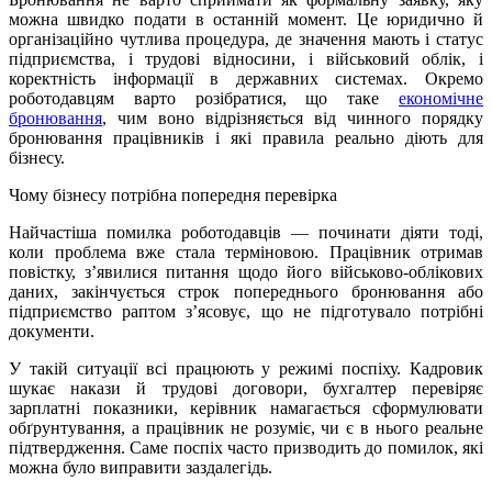
можна швидко подати в останній момент. Це юридично й
організаційно чутлива процедура, де значення мають і статус
підприємства, і трудові відносини, і військовий облік, і
коректність інформації в державних системах. Окремо
роботодавцям варто розібратися, що таке
економічне
бронювання
, чим воно відрізняється від чинного порядку
бронювання працівників і які правила реально діють для
бізнесу.
Чому бізнесу потрібна попередня перевірка
Найчастіша помилка роботодавців — починати діяти тоді,
коли проблема вже стала терміновою. Працівник отримав
повістку, з’явилися питання щодо його військово-облікових
даних, закінчується строк попереднього бронювання або
підприємство раптом з’ясовує, що не підготувало потрібні
документи.
У такій ситуації всі працюють у режимі поспіху. Кадровик
шукає накази й трудові договори, бухгалтер перевіряє
зарплатні показники, керівник намагається сформулювати
обґрунтування, а працівник не розуміє, чи є в нього реальне
підтвердження. Саме поспіх часто призводить до помилок, які
можна було виправити заздалегідь.