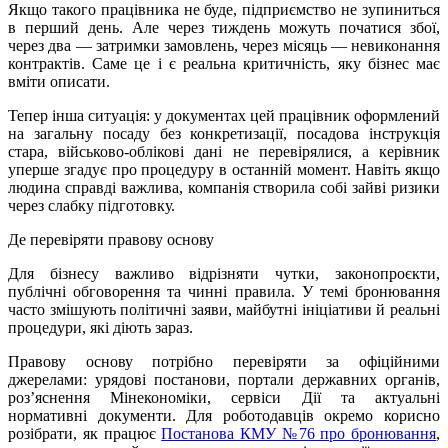
Якщо такого працівника не буде, підприємство не зупиниться
в перший день. Але через тиждень можуть початися збої,
через два — затримки замовлень, через місяць — невиконання
контрактів. Саме це і є реальна критичність, яку бізнес має
вміти описати.
Тепер інша ситуація: у документах цей працівник оформлений
на загальну посаду без конкретизації, посадова інструкція
стара, військово-облікові дані не перевірялися, а керівник
уперше згадує про процедуру в останній момент. Навіть якщо
людина справді важлива, компанія створила собі зайві ризики
через слабку підготовку.
Де перевіряти правову основу
Для бізнесу важливо відрізняти чутки, законопроєкти,
публічні обговорення та чинні правила. У темі бронювання
часто змішують політичні заяви, майбутні ініціативи й реальні
процедури, які діють зараз.
Правову основу потрібно перевіряти за офіційними
джерелами: урядові постанови, портали державних органів,
роз’яснення Мінекономіки, сервіси Дії та актуальні
нормативні документи. Для роботодавців окремо корисно
розібрати, як працює
Постанова КМУ №76 про бронювання
,