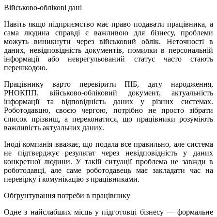
Військово-облікові дані
Навіть якщо підприємство має право подавати працівника, а
сама людина справді є важливою для бізнесу, проблеми
можуть виникнути через військовий облік. Неточності в
даних, невідповідність документів, помилки в персональній
інформації або неврегульований статус часто стають
перешкодою.
Працівнику варто перевірити ПІБ, дату народження,
РНОКПП, військово-обліковий документ, актуальність
інформації та відповідність даних у різних системах.
Роботодавцю, своєю чергою, потрібно не просто зібрати
список прізвищ, а переконатися, що працівники розуміють
важливість актуальних даних.
Іноді компанія вважає, що подала все правильно, але система
не підтверджує результат через невідповідність у даних
конкретної людини. У такій ситуації проблема не завжди в
роботодавці, але саме роботодавець має закладати час на
перевірку і комунікацію з працівниками.
Обґрунтування потреби в працівнику
Одне з найслабших місць у підготовці бізнесу — формальне