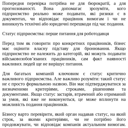
Попередня перевірка потрібна не для бюрократії, а для
прогнозованості. Вона допомагає зрозуміти, кого
підприємство реально може подавати, які ризики є в
документах, чи відповідає працівник вимогам і чи не
виникнуть технічні або юридичні перешкоди під час подання.
Статус підприємства: перше питання для роботодавця
Перед тим як говорити про конкретних працівників, бізнес
має оцінити власну підставу для бронювання. Якщо
підприємство не належить до категорій, які можуть подавати
військовозобов’язаних працівників, сам факт наявності
важливих людей ще не вирішує питання.
Для багатьох компаній ключовим є статус критично
важливого підприємства. Але важливо розуміти: такий статус
не є просто формальною назвою. Він має підтверджуватися за
визначеними критеріями, строками, рішеннями та
документами. Якщо статус застарів, втрачений або отриманий
за умов, які вже не виконуються, це може вплинути на
можливість подання працівників.
Бізнесу варто перевірити, який орган надавав статус, на який
строк, за якими критеріями, чи не потрібно його
продовжувати, чи відповідає компанія актуальним вимогам.