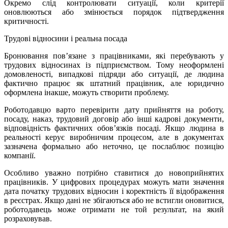
Окремо слід контролювати ситуації, коли критерії
оновлюються або змінюється порядок підтвердження
критичності.
Трудові відносини і реальна посада
Бронювання пов’язане з працівниками, які перебувають у
трудових відносинах із підприємством. Тому неоформлені
домовленості, випадкові підряди або ситуації, де людина
фактично працює як штатний працівник, але юридично
оформлена інакше, можуть створити проблему.
Роботодавцю варто перевірити дату прийняття на роботу,
посаду, наказ, трудовий договір або інші кадрові документи,
відповідність фактичних обов’язків посаді. Якщо людина в
реальності керує виробничим процесом, але в документах
зазначена формально або неточно, це послаблює позицію
компанії.
Особливо уважно потрібно ставитися до новоприйнятих
працівників. У цифрових процедурах можуть мати значення
дата початку трудових відносин і коректність її відображення
в реєстрах. Якщо дані не збігаються або не встигли оновитися,
роботодавець може отримати не той результат, на який
розраховував.