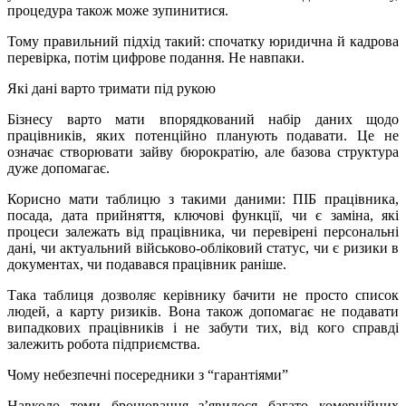
процедура також може зупинитися.
Тому правильний підхід такий: спочатку юридична й кадрова
перевірка, потім цифрове подання. Не навпаки.
Які дані варто тримати під рукою
Бізнесу варто мати впорядкований набір даних щодо
працівників, яких потенційно планують подавати. Це не
означає створювати зайву бюрократію, але базова структура
дуже допомагає.
Корисно мати таблицю з такими даними: ПІБ працівника,
посада, дата прийняття, ключові функції, чи є заміна, які
процеси залежать від працівника, чи перевірені персональні
дані, чи актуальний військово-обліковий статус, чи є ризики в
документах, чи подавався працівник раніше.
Така таблиця дозволяє керівнику бачити не просто список
людей, а карту ризиків. Вона також допомагає не подавати
випадкових працівників і не забути тих, від кого справді
залежить робота підприємства.
Чому небезпечні посередники з “гарантіями”
Навколо теми бронювання з’явилося багато комерційних