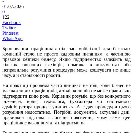
-
01.07.2026
0
122
Facebook
Twitter
Pinterest
WhatsApp
Бронювання працівників під час мобілізації для багатьох
компаній стало не просто кадровим питанням, а частиною
правової безпеки бізнесу. Якщо підприємство залежить від
кількох ключових фахівців, помилка в документах або
неправильне розуміння процедури може коштувати не лише
часу, а й стабільності роботи.
На практиці проблема часто виникає не тоді, коли бізнес не
має важливих працівників, а тоді, коли він не може правильно
підтвердити їхню роль. Керівник розуміє, що без конкретного
інженера, водія, технолога, бухгалтера чи системного
адміністратора процес зупиниться. Але для процедури цього
розуміння недостатньо. Потрібні документи, актуальні дані,
правильна підстава і логічне пояснення, чому саме цей
працівник є важливим для підприємства.
Бронювання не варто сприймати як формальну заявку, яку