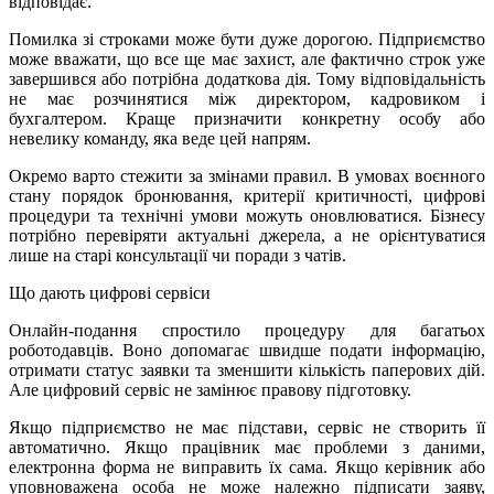
відповідає.
Помилка зі строками може бути дуже дорогою. Підприємство
може вважати, що все ще має захист, але фактично строк уже
завершився або потрібна додаткова дія. Тому відповідальність
не має розчинятися між директором, кадровиком і
бухгалтером. Краще призначити конкретну особу або
невелику команду, яка веде цей напрям.
Окремо варто стежити за змінами правил. В умовах воєнного
стану порядок бронювання, критерії критичності, цифрові
процедури та технічні умови можуть оновлюватися. Бізнесу
потрібно перевіряти актуальні джерела, а не орієнтуватися
лише на старі консультації чи поради з чатів.
Що дають цифрові сервіси
Онлайн-подання спростило процедуру для багатьох
роботодавців. Воно допомагає швидше подати інформацію,
отримати статус заявки та зменшити кількість паперових дій.
Але цифровий сервіс не замінює правову підготовку.
Якщо підприємство не має підстави, сервіс не створить її
автоматично. Якщо працівник має проблеми з даними,
електронна форма не виправить їх сама. Якщо керівник або
уповноважена особа не може належно підписати заяву,