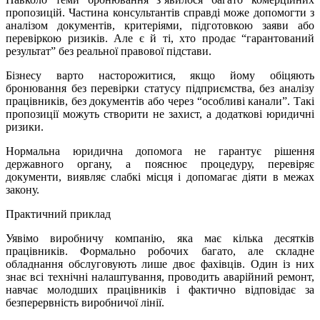
пропозицій. Частина консультантів справді може допомогти з
аналізом документів, критеріями, підготовкою заяви або
перевіркою ризиків. Але є й ті, хто продає “гарантований
результат” без реальної правової підстави.
Бізнесу варто насторожитися, якщо йому обіцяють
бронювання без перевірки статусу підприємства, без аналізу
працівників, без документів або через “особливі канали”. Такі
пропозиції можуть створити не захист, а додаткові юридичні
ризики.
Нормальна юридична допомога не гарантує рішення
державного органу, а пояснює процедуру, перевіряє
документи, виявляє слабкі місця і допомагає діяти в межах
закону.
Практичний приклад
Уявімо виробничу компанію, яка має кілька десятків
працівників. Формально робочих багато, але складне
обладнання обслуговують лише двоє фахівців. Один із них
знає всі технічні налаштування, проводить аварійний ремонт,
навчає молодших працівників і фактично відповідає за
безперервність виробничої лінії.