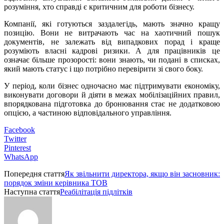
розуміння, хто справді є критичним для роботи бізнесу.
Компанії, які готуються заздалегідь, мають значно кращу
позицію. Вони не витрачають час на хаотичний пошук
документів, не залежать від випадкових порад і краще
розуміють власні кадрові ризики. А для працівників це
означає більше прозорості: вони знають, чи подані в списках,
який мають статус і що потрібно перевірити зі свого боку.
У період, коли бізнес одночасно має підтримувати економіку,
виконувати договори й діяти в межах мобілізаційних правил,
впорядкована підготовка до бронювання стає не додатковою
опцією, а частиною відповідального управління.
Facebook
Twitter
Pinterest
WhatsApp
Попередня стаття
Як звільнити директора, якщо він засновник:
порядок зміни керівника ТОВ
Наступна стаття
Реабілітація підлітків