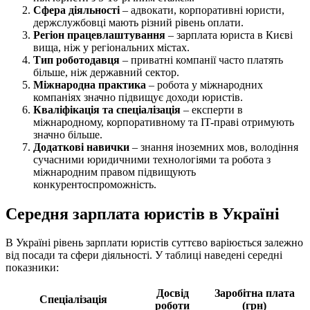
Сфера діяльності
– адвокати, корпоративні юристи,
держслужбовці мають різний рівень оплати.
Регіон працевлаштування
– зарплата юриста в Києві
вища, ніж у регіональних містах.
Тип роботодавця
– приватні компанії часто платять
більше, ніж державний сектор.
Міжнародна практика
– робота у міжнародних
компаніях значно підвищує доходи юристів.
Кваліфікація та спеціалізація
– експерти в
міжнародному, корпоративному та IT-праві отримують
значно більше.
Додаткові навички
– знання іноземних мов, володіння
сучасними юридичними технологіями та робота з
міжнародним правом підвищують
конкурентоспроможність.
Середня зарплата юристів в Україні
В Україні рівень зарплати юристів суттєво варіюється залежно
від посади та сфери діяльності. У таблиці наведені середні
показники:
Досвід
Заробітна плата
Спеціалізація
роботи
(грн)