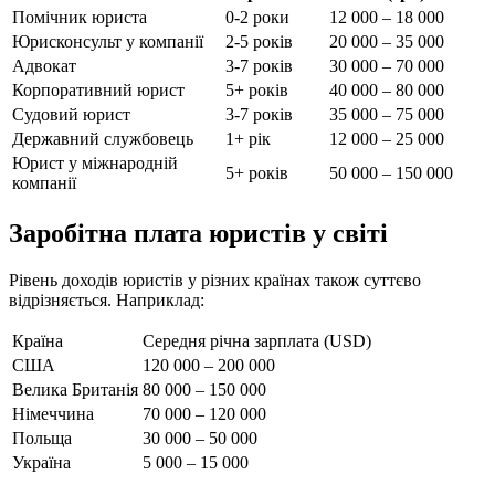
Помічник юриста
0-2 роки
12 000 – 18 000
Юрисконсульт у компанії
2-5 років
20 000 – 35 000
Адвокат
3-7 років
30 000 – 70 000
Корпоративний юрист
5+ років
40 000 – 80 000
Судовий юрист
3-7 років
35 000 – 75 000
Державний службовець
1+ рік
12 000 – 25 000
Юрист у міжнародній
5+ років
50 000 – 150 000
компанії
Заробітна плата юристів у світі
Рівень доходів юристів у різних країнах також суттєво
відрізняється. Наприклад:
Країна
Середня річна зарплата (USD)
США
120 000 – 200 000
Велика Британія
80 000 – 150 000
Німеччина
70 000 – 120 000
Польща
30 000 – 50 000
Україна
5 000 – 15 000