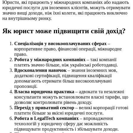
Юристи, які працюють у міжнародних компаніях або надають
юридичні послуги для іноземних клієнтів, можуть отримувати
значно вищі доходи, ніж їхні колеги, які працюють виключно
на внутрішньому ринку.
Як юрист може підвищити свій дохід?
Спеціалізація у високооплачуваних сферах
–
корпоративне право, фінансові операції, міжнародне
право.
Робота у міжнародних компаніях
– такі компанії
платять значно більше, ніж українські роботодавці.
Вдосконалення навичок
– знання іноземних мов,
додаткові сертифікації, підвищення кваліфікації
допомагають отримати більш високооплачувані
пропозиції.
Власна юридична практика
– адвокати та незалежні
консультанти можуть встановлювати власні тарифи, що
дозволяє контролювати рівень доходу.
Перехід у приватний сектор
– великі корпорації готові
платити більше за якісні юридичні послуги.
Робота в LegalTech компаніях
– впровадження
технологій у юридичну сферу дає можливість
підвищувати продуктивність і збільшувати доходи.