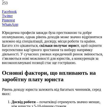
253
Facebook
Twitter
Pinterest
WhatsApp
Юридична професія завжди була престижною та добре
оплачуваною, однак рівень доходів може значно відрізнятися
залежно від спеціалізації, досвіду, місця роботи та країни.
Багато хто цікавиться,
скільки получає юрист
, щоб оцінити
перспективи кар’єрного зростання та вибору напрямку
діяльності. У сучасних умовах юридичний ринок змінюється,
з’являються нові можливості для юристів, а конкуренція за
високооплачувані позиції стає ще гострішою.
Основні фактори, що впливають на
заробітну плату юриста
Рівень доходу юриста залежить від багатьох чинників, серед
яких:
Досвід роботи
– початківці отримують значно менше,
ніж юристи з 5-10-річним стажем.