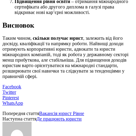
Підвищення рівня освіти
– отримання міжнародного
сертифіката або другого диплома в галузі права
відкриває нові кар’єрні можливості.
Висновок
Таким чином,
скільки получає юрист
, залежить від його
досвіду, кваліфікації та напрямку роботи. Найвищі доходи
отримують корпоративні юристи, адвокати та юристи
міжнародних компаній, тоді як робота у державному секторі
менш прибуткова, але стабільніша. Для підвищення доходів
юристам варто орієнтуватися на міжнародні стандарти,
розширювати свої навички та слідкувати за тенденціями у
правничій сфері.
Facebook
Twitter
Pinterest
WhatsApp
Попередня стаття
Вакансія юрист Рівне
Наступна стаття
Де працюють юристи