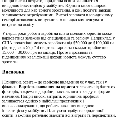
Попри високі витрати, юридична освіта залишається
вигідною інвестицією у майбутнє. Юристи мають широкі
можливості для кар’єрного зростання, а їхні послуги завжди
залишаються затребуваними. Високі зарплати в юридичному
секторі дозволяють випускникам швидко компенсувати
витрати на освіту.
У перші роки роботи заробітна плата молодих юристів може
варіюватися залежно від спеціалізації та регіону. Наприклад, у
США початківці можуть заробляти від $50,000 до $100,000 на
рік, тоді як в Україні стартова зарплата складає приблизно
15,000 – 30,000 грн на місяць. Проте з досвідом та
підвищенням кваліфікації доходи юриста можуть суттєво
зростати.
Висновки
Юридична освіта – це серйозне вкладення як у час, так і у
фінанси.
Вартість навчання на юриста
залежить від багатьох
факторів, зокрема від країни, навчального закладу та форми
навчання. Попри високі витрати, юридична професія
залишається однією з найбільш престижних і
високооплачуваних, що робить навчання вигідною
інвестицією у майбутнє. Плануючи здобуття юридичної
освіти, важливо ретельно зважити всі витрати та перспективи,