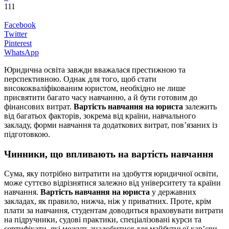
111
Facebook
Twitter
Pinterest
WhatsApp
Юридична освіта завжди вважалася престижною та
перспективною. Однак для того, щоб стати
висококваліфікованим юристом, необхідно не лише
присвятити багато часу навчанню, а й бути готовим до
фінансових витрат.
Вартість навчання на юриста
залежить
від багатьох факторів, зокрема від країни, навчального
закладу, форми навчання та додаткових витрат, пов’язаних із
підготовкою.
Чинники, що впливають на вартість навчання
Сума, яку потрібно витратити на здобуття юридичної освіти,
може суттєво відрізнятися залежно від університету та країни
навчання.
Вартість навчання на юриста
у державних
закладах, як правило, нижча, ніж у приватних. Проте, крім
плати за навчання, студентам доводиться враховувати витрати
на підручники, судові практики, спеціалізовані курси та
сертифікати, які можуть знадобитися для майбутньої кар’єри.