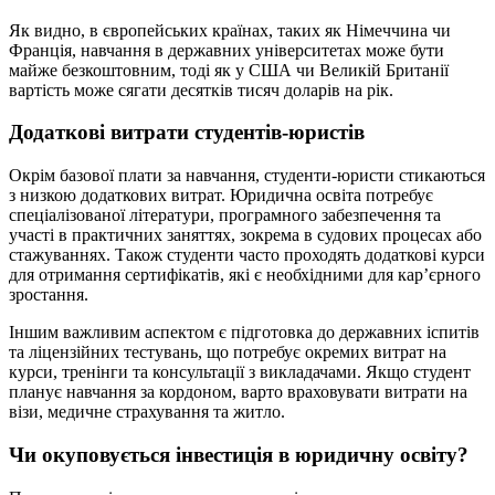
Як видно, в європейських країнах, таких як Німеччина чи
Франція, навчання в державних університетах може бути
майже безкоштовним, тоді як у США чи Великій Британії
вартість може сягати десятків тисяч доларів на рік.
Додаткові витрати студентів-юристів
Окрім базової плати за навчання, студенти-юристи стикаються
з низкою додаткових витрат. Юридична освіта потребує
спеціалізованої літератури, програмного забезпечення та
участі в практичних заняттях, зокрема в судових процесах або
стажуваннях. Також студенти часто проходять додаткові курси
для отримання сертифікатів, які є необхідними для кар’єрного
зростання.
Іншим важливим аспектом є підготовка до державних іспитів
та ліцензійних тестувань, що потребує окремих витрат на
курси, тренінги та консультації з викладачами. Якщо студент
планує навчання за кордоном, варто враховувати витрати на
візи, медичне страхування та житло.
Чи окуповується інвестиція в юридичну освіту?