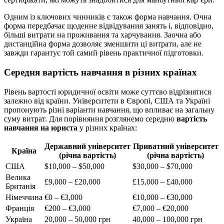
Одним із ключових чинників є також форма навчання. Очна
форма передбачає щоденне відвідування занять і, відповідно,
більші витрати на проживання та харчування. Заочна або
дистанційна форма дозволяє зменшити ці витрати, але не
завжди гарантує той самий рівень практичної підготовки.
Середня вартість навчання в різних країнах
Рівень вартості юридичної освіти може суттєво відрізнятися
залежно від країни. Університети в Європі, США та Україні
пропонують різні варіанти навчання, що впливає на загальну
суму витрат. Для порівняння розглянемо середню
вартість
навчання на юриста
у різних країнах:
Державний університет
Приватний університет
Країна
(річна вартість)
(річна вартість)
США
$10,000 – $50,000
$30,000 – $70,000
Велика
£9,000 – £20,000
£15,000 – £40,000
Британія
Німеччина
€0 – €3,000
€10,000 – €30,000
Франція
€200 – €3,000
€7,000 – €20,000
Україна
20,000 – 50,000 грн
40,000 – 100,000 грн