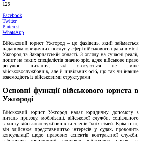
125
Facebook
Twitter
Pinterest
WhatsApp
Військовий юрист Ужгород – це фахівець, який займається
наданням юридичних послуг у сфері військового права в місті
Ужгород та Закарпатській області. З огляду на сучасні реалії,
попит на таких спеціалістів значно зріс, адже військове право
регулює питання, які стосуються не лише
військовослужбовців, але й цивільних осіб, що так чи інакше
взаємодіють із військовими структурами.
Основні функції військового юриста в
Ужгороді
Військовий юрист Ужгород надає юридичну допомогу з
питань призову, мобілізації, військової служби, соціального
захисту військовослужбовців та членів їхніх сімей. Крім того,
він здійснює представництво інтересів у судах, проводить
консультації щодо правових аспектів контрактної служби,
забезпечує юридичний супровід військових справ та