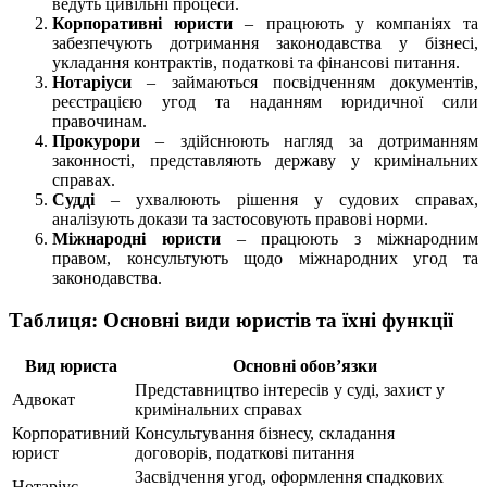
ведуть цивільні процеси.
Корпоративні юристи
– працюють у компаніях та
забезпечують дотримання законодавства у бізнесі,
укладання контрактів, податкові та фінансові питання.
Нотаріуси
– займаються посвідченням документів,
реєстрацією угод та наданням юридичної сили
правочинам.
Прокурори
– здійснюють нагляд за дотриманням
законності, представляють державу у кримінальних
справах.
Судді
– ухвалюють рішення у судових справах,
аналізують докази та застосовують правові норми.
Міжнародні юристи
– працюють з міжнародним
правом, консультують щодо міжнародних угод та
законодавства.
Таблиця: Основні види юристів та їхні функції
Вид юриста
Основні обов’язки
Представництво інтересів у суді, захист у
Адвокат
кримінальних справах
Корпоративний
Консультування бізнесу, складання
юрист
договорів, податкові питання
Засвідчення угод, оформлення спадкових
Нотаріус