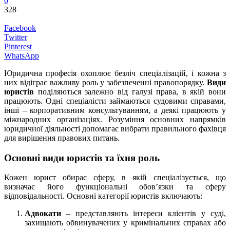
0
328
Facebook
Twitter
Pinterest
WhatsApp
Юридична професія охоплює безліч спеціалізацій, і кожна з
них відіграє важливу роль у забезпеченні правопорядку.
Види
юристів
поділяються залежно від галузі права, в якій вони
працюють. Одні спеціалісти займаються судовими справами,
інші – корпоративним консультуванням, а деякі працюють у
міжнародних організаціях. Розуміння основних напрямків
юридичної діяльності допомагає вибрати правильного фахівця
для вирішення правових питань.
Основні види юристів та їхня роль
Кожен юрист обирає сферу, в якій спеціалізується, що
визначає його функціональні обов’язки та сферу
відповідальності. Основні категорії юристів включають:
Адвокати
– представляють інтереси клієнтів у суді,
захищають обвинувачених у кримінальних справах або