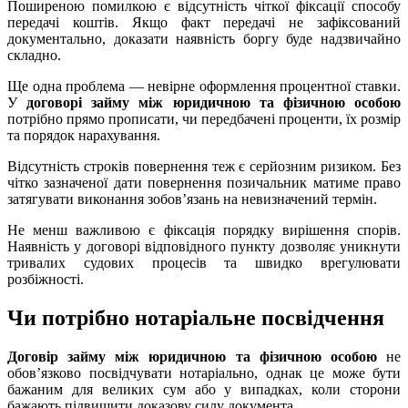
Поширеною помилкою є відсутність чіткої фіксації способу
передачі коштів. Якщо факт передачі не зафіксований
документально, доказати наявність боргу буде надзвичайно
складно.
Ще одна проблема — невірне оформлення процентної ставки.
У
договорі займу між юридичною та фізичною особою
потрібно прямо прописати, чи передбачені проценти, їх розмір
та порядок нарахування.
Відсутність строків повернення теж є серйозним ризиком. Без
чітко зазначеної дати повернення позичальник матиме право
затягувати виконання зобов’язань на невизначений термін.
Не менш важливою є фіксація порядку вирішення спорів.
Наявність у договорі відповідного пункту дозволяє уникнути
тривалих судових процесів та швидко врегулювати
розбіжності.
Чи потрібно нотаріальне посвідчення
Договір займу між юридичною та фізичною особою
не
обов’язково посвідчувати нотаріально, однак це може бути
бажаним для великих сум або у випадках, коли сторони
бажають підвищити доказову силу документа.