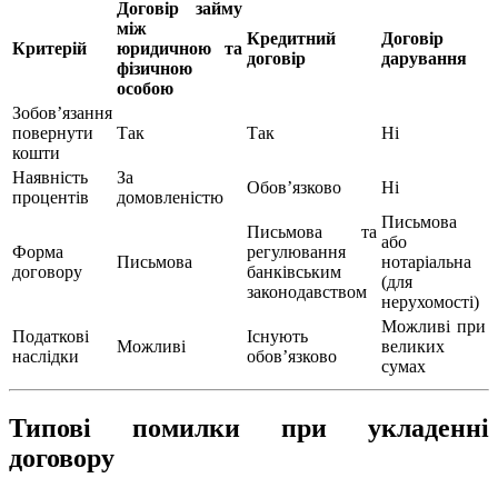
Договір зaйму
між
Кредитний
Договір
Критерій
юридичною та
договір
дарування
фізичною
особою
Зобов’язання
повернути
Так
Так
Ні
кошти
Наявність
За
Обов’язково
Ні
процентів
домовленістю
Письмова
Письмова та
або
Форма
регулювання
Письмова
нотаріальна
договору
банківським
(для
законодавством
нерухомості)
Можливі при
Податкові
Існують
Можливі
великих
наслідки
обов’язково
сумах
Типові помилки при укладенні
договору