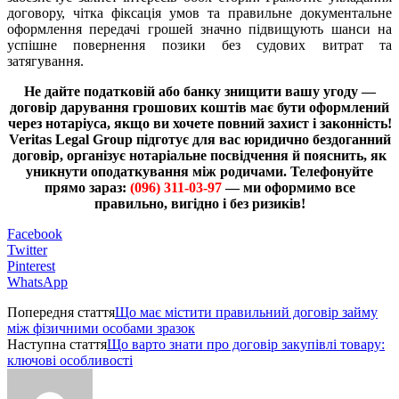
договору, чітка фіксація умов та правильне документальне
оформлення передачі грошей значно підвищують шанси на
успішне повернення позики без судових витрат та
затягування.
Не дайте податковій або банку знищити вашу угоду —
договір дарування грошових коштів має бути оформлений
через нотаріуса, якщо ви хочете повний захист і законність!
Veritas Legal Group підготує для вас юридично бездоганний
договір, організує нотаріальне посвідчення й пояснить, як
уникнути оподаткування між родичами. Телефонуйте
прямо зараз:
(096) 311-03-97
— ми оформимо все
правильно, вигідно і без ризиків!
Facebook
Twitter
Pinterest
WhatsApp
Попередня стаття
Що має містити правильний договір займу
між фізичними особами зразок
Наступна стаття
Що варто знати про договір закупівлі товару:
ключові особливості