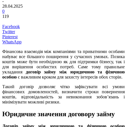
-
28.04.2025
0
119
Facebook
Twitter
Pinterest
WhatsApp
Фінансова взаємодія між компаніями та приватними особами
набуває все більшого поширення у сучасних умовах. Позика
коштів може бути необхідною як для підтримки бізнесу, так і
для вирішення особистих потреб. Саме тому правильне
укладання
договір займу між юридичною та фізичною
особою
є важливим кроком для захисту інтересів обох сторін.
Такий договір дозволяє чітко зафіксувати всі умови
фінансових домовленостей, визначити строки повернення
коштів, відповідальність за невиконання зобов’язань і
мінімізувати можливі ризики.
Юридичне значення договору займу
Договір займу між юридичнoю та фізичною особою