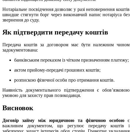
Нотаріальне посвідчення дозволяє у разі неповернення коштів
швидше стягнути борг через виконавчий напис нотаріуса без
звернення до суду.
Як підтвердити передачу коштів
Передача коштів за договором має бути належним чином
задокументована:
банківським переказом із чітким призначенням платежу;
актом прийому-передачі грошових коштів;
розпискою фізичної особи про отримання коштів.
Наявність документального підтвердження є обов’язковою
умовою для захисту прав позикодавця.
Висновок
Договір займу між юридичною та фізичною особою
є
важливим документом, що регулює передачу коштів і
забезпечує захист інтересів обох сторін. Грамотне укладання