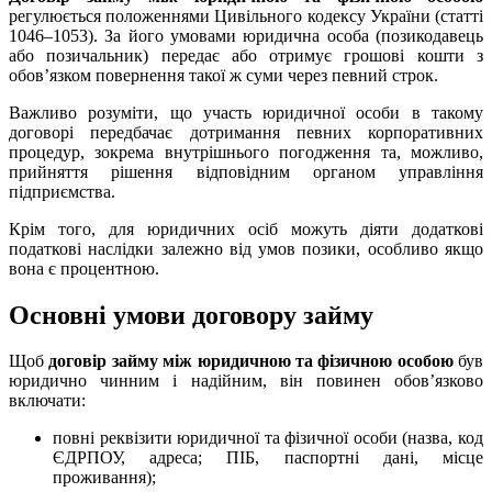
регулюється положеннями Цивільного кодексу України (статті
1046–1053). За його умовами юридична особа (позикодавець
або позичальник) передає або отримує грошові кошти з
обов’язком повернення такої ж суми через певний строк.
Важливо розуміти, що участь юридичної особи в такому
договорі передбачає дотримання певних корпоративних
процедур, зокрема внутрішнього погодження та, можливо,
прийняття рішення відповідним органом управління
підприємства.
Крім того, для юридичних осіб можуть діяти додаткові
податкові наслідки залежно від умов позики, особливо якщо
вона є процентною.
Основні умови договору займу
Щоб
договір зaйму між юридичною та фізичною особою
був
юридично чинним і надійним, він повинен обов’язково
включати:
повні реквізити юридичної та фізичної особи (назва, код
ЄДРПОУ, адреса; ПІБ, паспортні дані, місце
проживання);