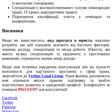
із високими гонорарами.
Спеціалізація у високооплачуваних галузях (міжнародне
право, IT-право, корпоративне право).
Підвищення кваліфікації, участь у семінарах та
конференціях.
Висновки
Якщо ви замислюєтесь,
яка зарплата в юриста
, важливо
розуміти, що цей показник залежить від багатьох факторів,
зокрема досвіду, спеціалізації та місця роботи. Юристи, які
мають вузьку спеціалізацію та працюють у престижних
компаніях, отримують значно вищі доходи.
Якщо вам потрібна юридична консультація або ви шукаєте
можливості для кар’єрного зростання у сфері права,
звертайтеся до
Veritas Legal Group
. Наші фахівці допоможуть
вам отримати якісну правову підтримку та знайти
перспективи розвитку в юридичній професії. Телефонуйте за
номером
0963110397
для консультації!
Facebook
Twitter
Pinterest
WhatsApp