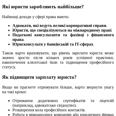
Які юристи заробляють найбільше?
Найвищі доходи у сфері права мають:
Адвокати, які ведуть великі корпоративні справи
.
Юристи, що спеціалізуються на міжнародному праві
.
Податкові консультанти та фахівці з фінансового
права
.
Юрисконсульти у банківській та IT-сферах
.
Також варто враховувати, що рівень зарплати юриста може
значно зрости після кількох років успішної практики,
накопичення клієнтської бази та підвищення професійного
статусу.
Як підвищити зарплату юриста?
Якщо ви прагнете отримувати більше, варто звернути увагу
на такі кроки:
Отримання додаткових сертифікатів та ліцензій
(наприклад, адвокатське свідоцтво).
Розширення кола професійних контактів.
Робота в міжнародних компаніях або юридичних фірмах