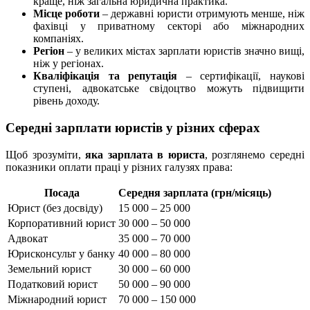
краще, ніж загальна юридична практика.
Місце роботи
– державні юристи отримують менше, ніж
фахівці у приватному секторі або міжнародних
компаніях.
Регіон
– у великих містах зарплати юристів значно вищі,
ніж у регіонах.
Кваліфікація та репутація
– сертифікації, наукові
ступені, адвокатське свідоцтво можуть підвищити
рівень доходу.
Середні зарплати юристів у різних сферах
Щоб зрозуміти,
яка зарплата в юриста
, розглянемо середні
показники оплати праці у різних галузях права:
Посада
Середня зарплата (грн/місяць)
Юрист (без досвіду)
15 000 – 25 000
Корпоративний юрист
30 000 – 50 000
Адвокат
35 000 – 70 000
Юрисконсульт у банку
40 000 – 80 000
Земельний юрист
30 000 – 60 000
Податковий юрист
50 000 – 90 000
Міжнародний юрист
70 000 – 150 000