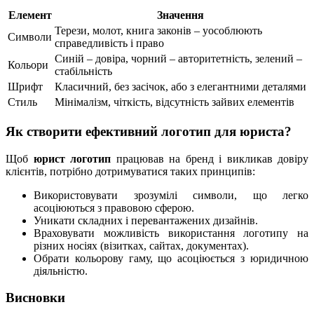
Елемент
Значення
Терези, молот, книга законів – уособлюють
Символи
справедливість і право
Синій – довіра, чорний – авторитетність, зелений –
Кольори
стабільність
Шрифт
Класичний, без засічок, або з елегантними деталями
Стиль
Мінімалізм, чіткість, відсутність зайвих елементів
Як створити ефективний логотип для юриста?
Щоб
юрист логотип
працював на бренд і викликав довіру
клієнтів, потрібно дотримуватися таких принципів:
Використовувати зрозумілі символи, що легко
асоціюються з правовою сферою.
Уникати складних і перевантажених дизайнів.
Враховувати можливість використання логотипу на
різних носіях (візитках, сайтах, документах).
Обрати кольорову гаму, що асоціюється з юридичною
діяльністю.
Висновки