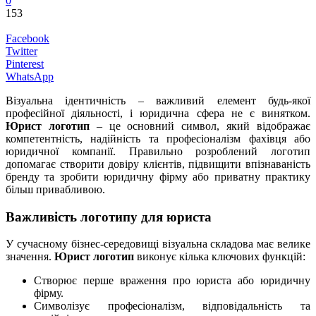
0
153
Facebook
Twitter
Pinterest
WhatsApp
Візуальна ідентичність – важливий елемент будь-якої
професійної діяльності, і юридична сфера не є винятком.
Юрист логотип
– це основний символ, який відображає
компетентність, надійність та професіоналізм фахівця або
юридичної компанії. Правильно розроблений логотип
допомагає створити довіру клієнтів, підвищити впізнаваність
бренду та зробити юридичну фірму або приватну практику
більш привабливою.
Важливість логотипу для юриста
У сучасному бізнес-середовищі візуальна складова має велике
значення.
Юрист логотип
виконує кілька ключових функцій:
Створює перше враження про юриста або юридичну
фірму.
Символізує професіоналізм, відповідальність та