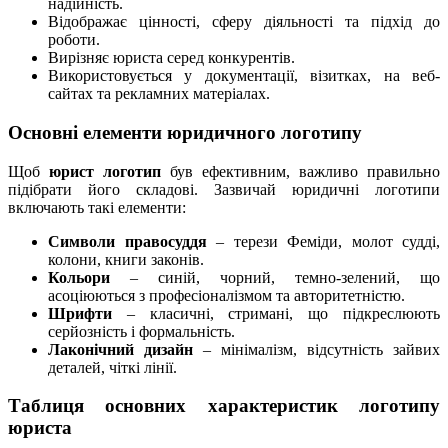
надійність.
Відображає цінності, сферу діяльності та підхід до
роботи.
Вирізняє юриста серед конкурентів.
Використовується у документації, візитках, на веб-
сайтах та рекламних матеріалах.
Основні елементи юридичного логотипу
Щоб
юрист логотип
був ефективним, важливо правильно
підібрати його складові. Зазвичай юридичні логотипи
включають такі елементи:
Символи правосуддя
– терези Феміди, молот судді,
колони, книги законів.
Кольори
– синій, чорний, темно-зелений, що
асоціюються з професіоналізмом та авторитетністю.
Шрифти
– класичні, стримані, що підкреслюють
серйозність і формальність.
Лаконічний дизайн
– мінімалізм, відсутність зайвих
деталей, чіткі лінії.
Таблиця основних характеристик логотипу
юриста