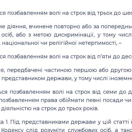
ся позбавленням волі на строк від трьох до шес
аме діяння, вчинене повторно або за поперед
осіб, або з метою дискримінації, у тому числ
, національної чи релігійної нетерпимості, –
ся позбавленням волі на строк від п’яти до деся
ня, передбачені частиною першою або другою ц
 представником держави, у тому числі іноземно
ься позбавленням волі на строк від семи до 
 позбавленням права обіймати певні посади ч
діяльністю на строк до трьох років.
а 1.
Під представниками держави у цій статті і 
 Кодексу слід розуміти службових осіб, а тако