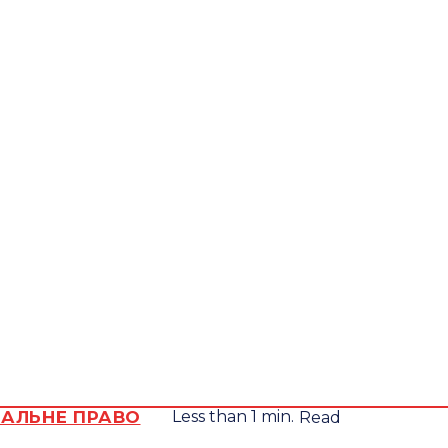
Всеукра
Неділя, 9
Серпня,
юрид
2026
видан
STEMP
21.3
Lviv
C
НАЛЬНЕ ПРАВО
Less than 1
min.
Read