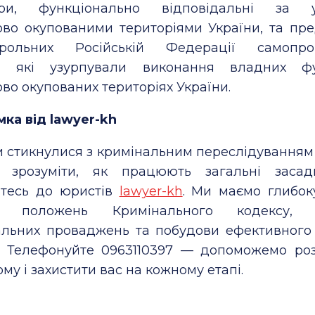
ури, функціонально відповідальні за у
ово окупованими територіями України, та пре
трольних Російській Федерації самопро
в, які узурпували виконання владних ф
во окупованих територіях України.
ка від lawyer-kh
 стикнулися з кримінальним переслідуванням 
 зрозуміти, як працюють загальні зас
йтесь до юристів
lawyer-kh
. Ми маємо глибок
зу положень Кримінального кодексу, 
альних проваджень та побудови ефективного
у. Телефонуйте 0963110397 — допоможемо роз
му і захистити вас на кожному етапі.