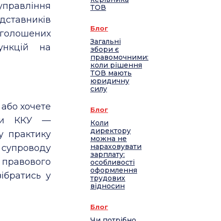
правління
ТОВ
дставників
Блог
голошених
Загальні
ункцій на
збори є
правомочними:
коли рішення
ТОВ мають
юридичну
силу
або хочете
Блог
ади ККУ —
Коли
директору
у практику
можна не
нараховувати
супроводу
зарплату:
 правового
особливості
оформлення
ібратись у
трудових
відносин
Блог
Чи потрібно