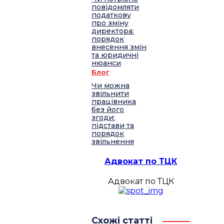
повідомляти
податкову
про зміну
директора:
порядок
внесення змін
та юридичні
нюанси
Блог
Чи можна
звільнити
працівника
без його
згоди:
підстави та
порядок
звільнення
Адвокат по ТЦК
Адвокат по ТЦК
Схожі статті