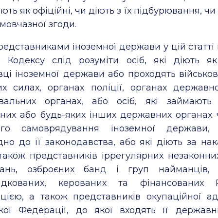
ють як офіційні, чи діють з їх підбурювання, чи 
 мовчазної згоди.
представниками іноземної держави у цій статті і 
о Кодексу слід розуміти осіб, які діють я
ці іноземної держави або проходять військов
их силах, органах поліції, органах державно
увальних органах, або осіб, які займают
ених або будь-яких інших державних органах 
ого самоврядування іноземної держави, 
дно до її законодавства, або які діють за на
 також представників іррегулярних незаконни
ань, озброєних банд і груп найманців, у
ядкованих, керованих та фінансованих Р
цією, а також представників окупаційної адм
ької Федерації, до якої входять її державн