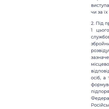
виступа
чи за їх
2. Під 
1 цьог
службов
збройн
розвід
зазнач
місцев
відпові
осіб, а
формув
підпор
Федера
Російс