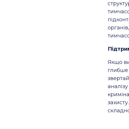
структ
тимчас
підкон
органі
тимчасо
Підтрим
Якщо ви
глибше
зверта
аналі
кримін
захист
складно