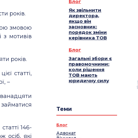
Блог
Як звільнити
ти років.
директора,
якщо він
засновник:
ньою змовою
порядок зміни
і з мотивів
керівника ТОВ
Блог
Загальні збори є
ти років.
правомочними:
коли рішення
ієї статті,
ТОВ мають
юридичну силу
ї, –
дванадцяти
и займатися
Теми
Блог
статті 146-
Адвокат
ж осіб, які