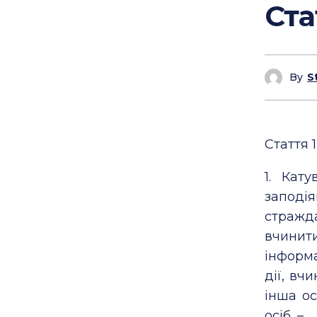
Ста
By
S
Стаття 1
1. Кат
заподі
стражд
вчинит
інформа
дії, вч
інша ос
осіб, –