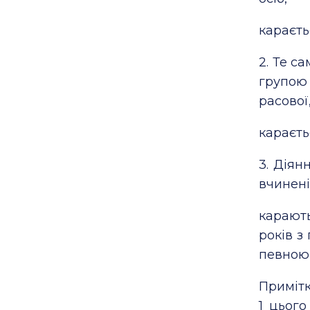
караєть
2. Те с
групою 
расової
караєть
3. Діян
вчинені
карают
років з
певною 
Примітк
1
цього