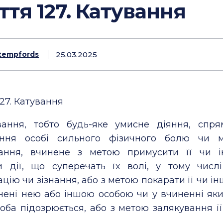
ття 127. Катування
25.03.2025
tempfords
27.
Катування
ування, тобто будь-яке умисне діяння, спр
яння особі сильного фізичного болю чи м
ання, вчинене з метою примусити її чи і
и дії, що суперечать їх волі, у тому числ
цію чи зізнання, або з метою покарати її чи ін
инені нею або іншою особою чи у вчиненні як
оба підозрюється, або з метою залякування ї