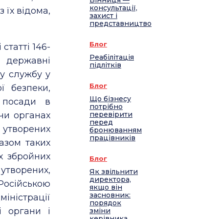
Вінниця —
консультації,
з їх відома,
захист і
представництво
Блог
статті 146-
Реабілітація
к державні
підлітків
у службу у
Блог
ї безпеки,
Що бізнесу
ь посади в
потрібно
чи органах
перевірити
перед
утворених
бронюванням
працівників
казом таких
х збройних
Блог
творених,
Як звільнити
директора,
осійською
якщо він
засновник:
іністрації
порядок
і органи і
зміни
керівника