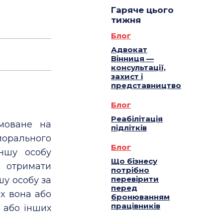
Гаряче цього
тижня
Блог
Адвокат
Вінниця —
консультації,
захист і
представництво
Блог
Реабілітація
ямоване на
підлітків
орального
Блог
ншу особу
Що бізнесу
і отримати
потрібно
перевірити
шу особу за
перед
их вона або
бронюванням
працівників
ї або інших