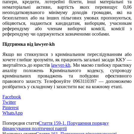
папери, кредити, лотерейні білети, інші матеріальні та
нематеріальні активи, вартість яких перевищує 0,06
неоподатковуваного мінімуму доходів громадян, які на
безоплатних або на інших пільгових умовах пропонуються,
обіцяються, надаються кандидатам, виборцям, учасникам
референдуму або членам виборчої комісії, комісії з
референдуму чи одержуються зазначеними особами.
Підтримка від lawyer-kh
Якщо ви стикнулися з кримінальним переслідуванням або
хочете глибше зрозуміти, як працюють загальні засади ККУ —
звертайтесь до юристів
lawyer-kh
. Ми маємо глибоку практику
аналізу положень Кримінального кодексу, супроводу
кримінальних проваджень та побудови ефективного
правового захисту. Телефонуйте 0963110397 — допоможемо
розібратись у складному і захистити вас на кожному етапі.
Facebook
Twitter
Pinterest
WhatsApp
Попередня стаття
Стаття 159-1. Порушення порядку
фінансування політичної партії
Наступна стаття
Стаття 161. Порушення рівноправності