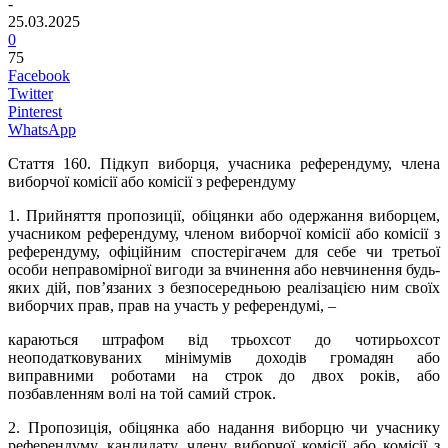
-
25.03.2025
0
75
Facebook
Twitter
Pinterest
WhatsApp
Стаття 160.
Підкуп виборця, учасника референдуму, члена
виборчої комісії або комісії з референдуму
1. Прийняття пропозиції, обіцянки або одержання виборцем,
учасником референдуму, членом виборчої комісії або комісії з
референдуму, офіційним спостерігачем для себе чи третьої
особи неправомірної вигоди за вчинення або невчинення будь-
яких дій, пов’язаних з безпосередньою реалізацією ним своїх
виборчих прав, прав на участь у референдумі, –
караються штрафом від трьохсот до чотирьохсот
неоподатковуваних мінімумів доходів громадян або
виправними роботами на строк до двох років, або
позбавленням волі на той самий строк.
2. Пропозиція, обіцянка або надання виборцю чи учаснику
референдуму, кандидату, члену виборчої комісії або комісії з