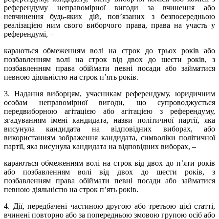
референдуму неправомірної вигоди за вчинення або
невчинення будь-яких дій, пов’язаних з безпосередньою
реалізацією ним свого виборчого права, права на участь у
референдумі, –
караються обмеженням волі на строк до трьох років або
позбавленням волі на строк від двох до шести років, з
позбавленням права обіймати певні посади або займатися
певною діяльністю на строк п’ять років.
3. Надання виборцям, учасникам референдуму, юридичним
особам неправомірної вигоди, що супроводжується
передвиборною агітацією або агітацією з референдуму,
згадуванням імені кандидата, назви політичної партії, яка
висунула кандидата на відповідних виборах, або
використанням зображення кандидата, символіки політичної
партії, яка висунула кандидата на відповідних виборах, –
караються обмеженням волі на строк від двох до п’яти років
або позбавленням волі від двох до шести років, з
позбавленням права обіймати певні посади або займатися
певною діяльністю на строк п’ять років.
4. Дії, передбачені частиною другою або третьою цієї статті,
вчинені повторно або за попередньою змовою групою осіб або