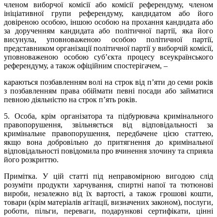
членом виборчої комісії або комісії референдуму, членом
ініціативної групи референдуму, кандидатом або його
довіреною особою, іншою особою на прохання кандидата або
за дорученням кандидата або політичної партії, яка його
висунула, уповноваженою особою політичної партії,
представником організації політичної партії у виборчій комісії,
уповноваженою особою суб’єкта процесу всеукраїнського
референдуму, а також офіційним спостерігачем, –
караються позбавленням волі на строк від п’яти до семи років
з позбавленням права обіймати певні посади або займатися
певною діяльністю на строк п’ять років.
5. Особа, крім організатора та підбурювача кримінального
правопорушення, звільняється від відповідальності за
кримінальне правопорушення, передбачене цією статтею,
якщо вона добровільно до притягнення до кримінальної
відповідальності повідомила про вчинення злочину та сприяла
його розкриттю.
Примітка.
У цій статті під неправомірною вигодою слід
розуміти продукти харчування, спиртні напої та тютюнові
вироби, незалежно від їх вартості, а також грошові кошти,
товари (крім матеріалів агітації, визначених законом), послуги,
роботи, пільги, переваги, подарункові сертифікати, цінні