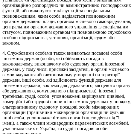
організаційно-розпорядчих чи адміністративно-господарських
функцій, або виконують такі функції за спеціальним
повноваженням, яким особа наділяється повноважним
органом державної влади, органом місцевого самоврядування,
центральним органом державного управління із спеціальним
статусом, повноважним органом чи повноважною службовою
особою підприємства, установи, організації, судом або
законом.
4. Службовими особами також визнаються посадові особи
іноземних держав (особи, які обіймають посади в
законодавчому, виконавчому або судовому органі іноземної
держави, у тому числі присяжні засідателі, в органі місцевого
самоврядування або автономному утворенні на території
держави, інші особи, які здійснюють функції держави для
іноземної держави, зокрема для державного, місцевого органу
або державного, комунального підприємства), іноземні
третейські судді, особи, уповноважені вирішувати цивільні,
комерційні або трудові спори в іноземних державах у порядку,
альтернативному судовому, посадові особи міжнародних
організацій (працівники міжнародної організації чи будь-які
інші особи, уповноважені такою організацією діяти від її
імені), а також члени міжнародних парламентських асамблей,
учасником яких є Україна, та судді і посадові особи
міжнародних судів.