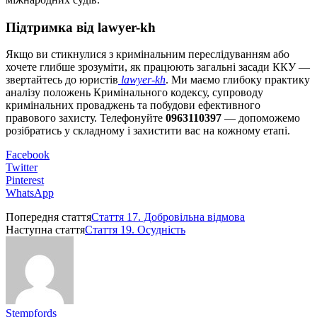
Підтримка від lawyer-kh
Якщо ви стикнулися з кримінальним переслідуванням або
хочете глибше зрозуміти, як працюють загальні засади ККУ —
звертайтесь до юристів
lawyer-kh
. Ми маємо глибоку практику
аналізу положень Кримінального кодексу, супроводу
кримінальних проваджень та побудови ефективного
правового захисту. Телефонуйте
0963110397
— допоможемо
розібратись у складному і захистити вас на кожному етапі.
Facebook
Twitter
Pinterest
WhatsApp
Попередня стаття
Стаття 17. Добровільна відмова
Наступна стаття
Стаття 19. Осудність
Stempfords