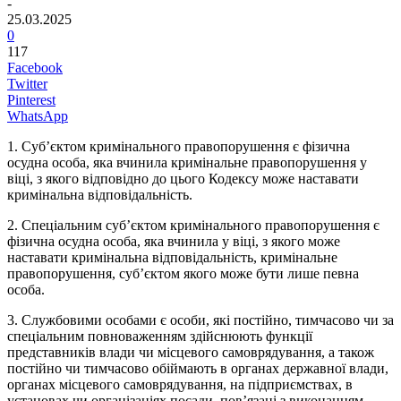
-
25.03.2025
0
117
Facebook
Twitter
Pinterest
WhatsApp
1. Суб’єктом кримінального правопорушення є фізична
осудна особа, яка вчинила кримінальне правопорушення у
віці, з якого відповідно до цього Кодексу може наставати
кримінальна відповідальність.
2. Спеціальним суб’єктом кримінального правопорушення є
фізична осудна особа, яка вчинила у віці, з якого може
наставати кримінальна відповідальність, кримінальне
правопорушення, суб’єктом якого може бути лише певна
особа.
3. Службовими особами є особи, які постійно, тимчасово чи за
спеціальним повноваженням здійснюють функції
представників влади чи місцевого самоврядування, а також
постійно чи тимчасово обіймають в органах державної влади,
органах місцевого самоврядування, на підприємствах, в
установах чи організаціях посади, пов’язані з виконанням