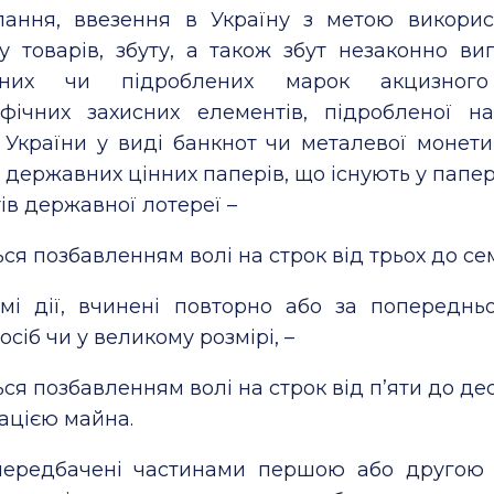
лання, ввезення в Україну з метою викори
 товарів, збуту, а також збут незаконно виг
аних чи підроблених марок акцизного
афічних захисних елементів, підробленої на
України у виді банкнот чи металевої монети,
 державних цінних паперів, що існують у папе
тів державної лотереї –
ся позбавленням волі на строк від трьох до сем
самі дії, вчинені повторно або за попередн
осіб чи у великому розмірі, –
ся позбавленням волі на строк від п’яти до дес
ацією майна.
 передбачені частинами першою або другою ці