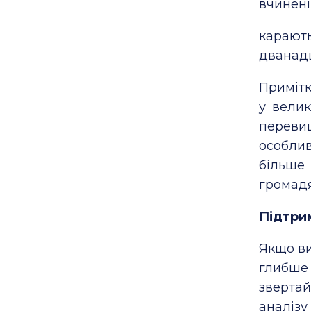
вчинені
караю
дванадц
Примітк
у велик
переви
особлив
більше
громадя
Підтрим
Якщо ви
глибше
зверта
аналі