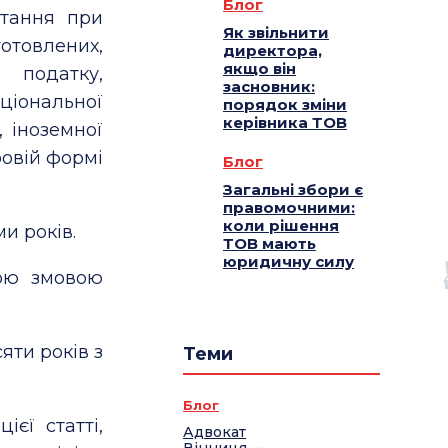
Блог
стання при
Як звільнити
отовлених,
директора,
якщо він
 податку,
засновник:
ціональної
порядок зміни
керівника ТОВ
 іноземної
ровій формі
Блог
Загальні збори є
правомочними:
коли рішення
и років.
ТОВ мають
юридичну силу
ьою змовою
яти років з
Теми
Блог
єї статті,
Адвокат