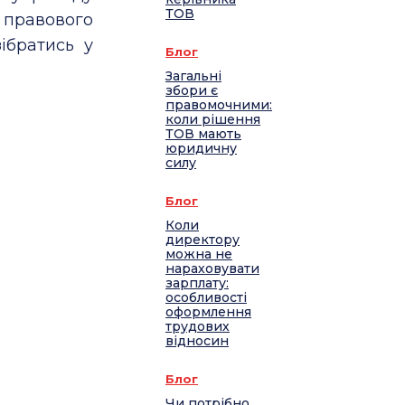
ТОВ
 правового
ібратись у
Блог
Загальні
збори є
правомочними:
коли рішення
ТОВ мають
юридичну
силу
Блог
Коли
директору
можна не
нараховувати
зарплату:
особливості
оформлення
трудових
відносин
Блог
Чи потрібно