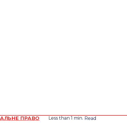
П’ятниця,
Всеукра
7
Серпня,
юрид
2026
видан
STEMP
20.2
Lviv
C
НАЛЬНЕ ПРАВО
Less than 1
min.
Read