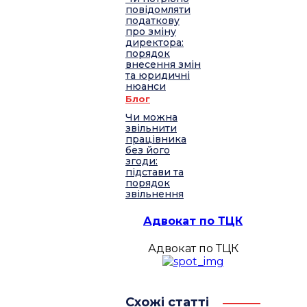
повідомляти
податкову
про зміну
директора:
порядок
внесення змін
та юридичні
нюанси
Блог
Чи можна
звільнити
працівника
без його
згоди:
підстави та
порядок
звільнення
Адвокат по ТЦК
Адвокат по ТЦК
Схожі статті