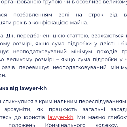
 організованою групою чи в особливо великому 
ться позбавленням волі на строк від 
яти років з конфіскацією майна.
а.
Дії, передбачені цією статтею, вважаються
ому розмірі, якщо сума підробки у двісті і б
щує неоподатковуваний мінімум доходів г
о великому розмірі – якщо сума підробки у ч
 разів перевищує неоподатковуваний мінім
н.
ка від lawyer-kh
 стикнулися з кримінальним переслідуванням 
 зрозуміти, як працюють загальні зас
йтесь до юристів
lawyer-kh
. Ми маємо глибок
зу положень Кримінального кодексу, 