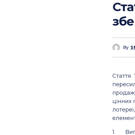
Ста
збе
By
S
Стаття 
переси
продажу
цінних 
лотере
елемент
1. Виг