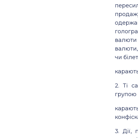
переси
продажу
одерж
гологр
валюти 
валюти,
чи біле
карають
2. Ті 
групою 
карають
конфіск
3. Дії,