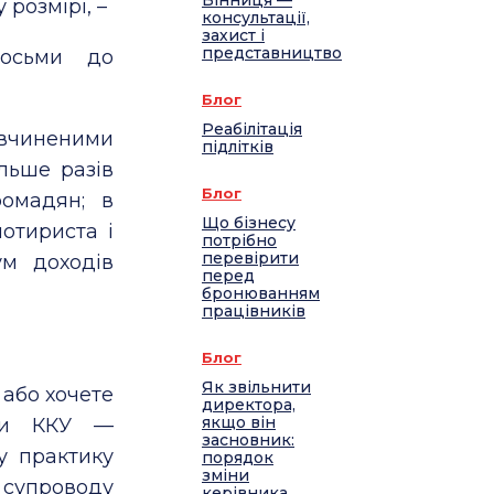
Вінниця —
розмірі, –
консультації,
захист і
представництво
восьми до
Блог
Реабілітація
 вчиненими
підлітків
ільше разів
Блог
ромадян; в
Що бізнесу
отириста і
потрібно
перевірити
ум доходів
перед
бронюванням
працівників
Блог
Як звільнити
або хочете
директора,
якщо він
ади ККУ —
засновник:
у практику
порядок
зміни
супроводу
керівника