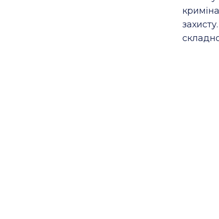
кримін
захист
складно