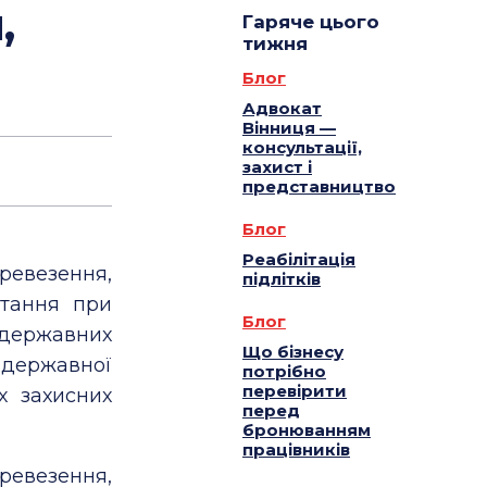
,
Гаряче цього
тижня
Блог
Адвокат
Вінниця —
консультації,
захист і
представництво
Блог
Реабілітація
ревезення,
підлітків
стання при
Блог
, державних
Що бізнесу
в державної
потрібно
перевірити
х захисних
перед
бронюванням
працівників
евезення,