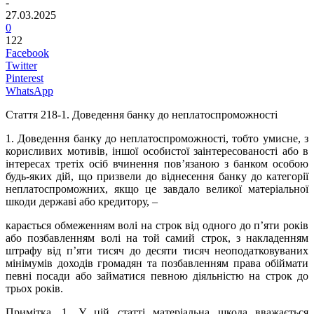
-
27.03.2025
0
122
Facebook
Twitter
Pinterest
WhatsApp
Стаття 218
-1
. Доведення банку до неплатоспроможності
1. Доведення банку до неплатоспроможності, тобто умисне, з
корисливих мотивів, іншої особистої заінтересованості або в
інтересах третіх осіб вчинення пов’язаною з банком особою
будь-яких дій, що призвели до віднесення банку до категорії
неплатоспроможних, якщо це завдало великої матеріальної
шкоди державі або кредитору, –
карається обмеженням волі на строк від одного до п’яти років
або позбавленням волі на той самий строк, з накладенням
штрафу від п’яти тисяч до десяти тисяч неоподатковуваних
мінімумів доходів громадян та позбавленням права обіймати
певні посади або займатися певною діяльністю на строк до
трьох років.
Примітка.
1. У цій статті матеріальна шкода вважається