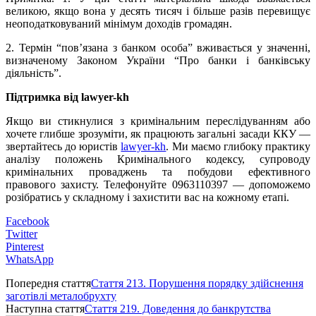
великою, якщо вона у десять тисяч і більше разів перевищує
неоподатковуваний мінімум доходів громадян.
2. Термін “пов’язана з банком особа” вживається у значенні,
визначеному Законом України “Про банки і банківську
діяльність”.
Підтримка від lawyer-kh
Якщо ви стикнулися з кримінальним переслідуванням або
хочете глибше зрозуміти, як працюють загальні засади ККУ —
звертайтесь до юристів
lawyer-kh
. Ми маємо глибоку практику
аналізу положень Кримінального кодексу, супроводу
кримінальних проваджень та побудови ефективного
правового захисту. Телефонуйте 0963110397 — допоможемо
розібратись у складному і захистити вас на кожному етапі.
Facebook
Twitter
Pinterest
WhatsApp
Попередня стаття
Стаття 213. Порушення порядку здійснення
заготівлі металобрухту
Наступна стаття
Стаття 219. Доведення до банкрутства