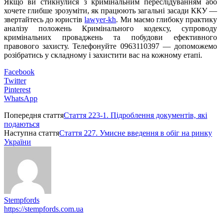
Якщо ви стикнулися з кримінальним переслідуванням або
хочете глибше зрозуміти, як працюють загальні засади ККУ —
звертайтесь до юристів
lawyer-kh
. Ми маємо глибоку практику
аналізу положень Кримінального кодексу, супроводу
кримінальних проваджень та побудови ефективного
правового захисту. Телефонуйте 0963110397 — допоможемо
розібратись у складному і захистити вас на кожному етапі.
Facebook
Twitter
Pinterest
WhatsApp
Попередня стаття
Стаття 223-1. Підроблення документів, які
подаються
Наступна стаття
Стаття 227. Умисне введення в обіг на ринку
України
Stempfords
https://stempfords.com.ua