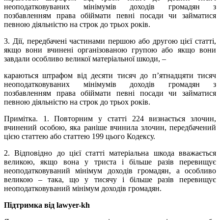
неоподатковуваних мінімумів доходів громадян з
позбавленням права обіймати певні посади чи займатися
певною діяльністю на строк до трьох років.
3. Дії, передбачені частинами першою або другою цієї статті,
якщо вони вчинені організованою групою або якщо вони
завдали особливо великої матеріальної шкоди, –
караються штрафом від десяти тисяч до п’ятнадцяти тисяч
неоподатковуваних мінімумів доходів громадян з
позбавленням права обіймати певні посади чи займатися
певною діяльністю на строк до трьох років.
Примітка.
1. Повторним у статті 224 визнається злочин,
вчинений особою, яка раніше вчинила злочин, передбачений
цією статтею або статтею 199 цього Кодексу.
2. Відповідно до цієї статті матеріальна шкода вважається
великою, якщо вона у триста і більше разів перевищує
неоподатковуваний мінімум доходів громадян, а особливо
великою – така, що у тисячу і більше разів перевищує
неоподатковуваний мінімум доходів громадян.
Підтримка від lawyer-kh