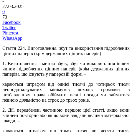
-
27.03.2025
0
73
Facebook
Twitter
Pinterest
WhatsApp
Стаття 224.
Виготовлення, збут та використання підроблених
цінних паперів (крім державних цінних паперів)
1. Виготовлення з метою збуту, збут чи використання іншим
чином підроблених цінних паперів (крім державних цінних
паперів), що існують у паперовій формі –
караються штрафом від однієї тисячі до чотирьох тисяч
неоподатковуваних мінімумів доходів громадян з
позбавленням права обіймати певні посади чи займатися
певною діяльністю на строк до трьох років.
2. Дії, передбачені частиною першою цієї статті, якщо вони
вчинені повторно або якщо вони завдали великої матеріальної
шкоди, –
караються штрафом від трьох тисяч до десяти тисяч