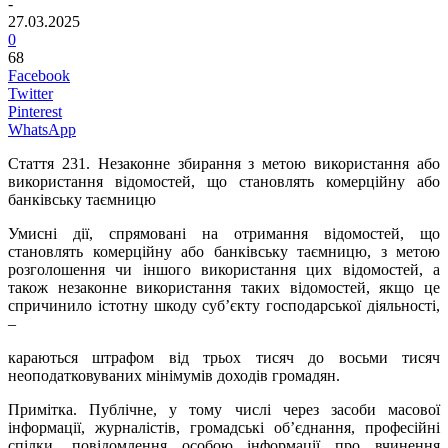
-
27.03.2025
0
68
Facebook
Twitter
Pinterest
WhatsApp
Стаття 231.
Незаконне збирання з метою використання або
використання відомостей, що становлять комерційну або
банківську таємницю
Умисні дії, спрямовані на отримання відомостей, що
становлять комерційну або банківську таємницю, з метою
розголошення чи іншого використання цих відомостей, а
також незаконне використання таких відомостей, якщо це
спричинило істотну шкоду суб’єкту господарської діяльності,
–
караються штрафом від трьох тисяч до восьми тисяч
неоподатковуваних мінімумів доходів громадян.
Примітка.
Публічне, у тому числі через засоби масової
інформації, журналістів, громадські об’єднання, професійні
спілки, повідомлення особою інформації про вчинення