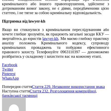
кримінального або іншого правопорушення, здійснене з
дотриманням вимог закону, не є діями, передбаченими цією
статтею, і не тягне за собою кримінальну відповідальність.
Підтримка від lawyer-kh
Якщо ви стикнулися з кримінальним переслідуванням або
хочете глибше зрозуміти, як працюють загальні засади ККУ —
звертайтесь до юристів
lawyer-kh
. Ми маємо глибоку практику
аналізу положень Кримінального кодексу, супроводу
кримінальних проваджень та побудови ефективного
правового захисту. Телефонуйте 0963110397 — допоможемо
розібратись у складному і захистити вас на кожному етапі.
Facebook
Twitter
Pinterest
WhatsApp
Попередня стаття
Стаття 229. Незаконне використання знака
Наступна стаття
Стаття 232. Розголошення комерційної,
банківської таємниці