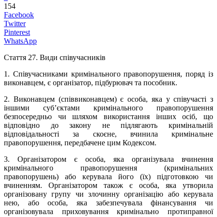
154
Facebook
Twitter
Pinterest
WhatsApp
Стаття 27.
Види співучасників
1. Співучасниками кримінального правопорушення, поряд із
виконавцем, є організатор, підбурювач та пособник.
2. Виконавцем (співвиконавцем) є особа, яка у співучасті з
іншими суб’єктами кримінального правопорушення
безпосередньо чи шляхом використання інших осіб, що
відповідно до закону не підлягають кримінальній
відповідальності за скоєне, вчинила кримінальне
правопорушення, передбачене цим Кодексом.
3. Організатором є особа, яка організувала вчинення
кримінального правопорушення (кримінальних
правопорушень) або керувала його (їх) підготовкою чи
вчиненням. Організатором також є особа, яка утворила
організовану групу чи злочинну організацію або керувала
нею, або особа, яка забезпечувала фінансування чи
організовувала приховування кримінально протиправної