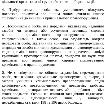
діяльності організованої групи або злочинної організації.
4. Підбурювачем є особа, яка умовлянням, підкупом,
погрозою, примусом або іншим чином схилила іншого
співучасника до вчинення кримінального правопорушення.
5. Пособником є особа, яка порадами, вказівками, наданням
засобів чи знарядь або усуненням перешкод сприяла
вчиненню кримінального правопорушення іншими
співучасниками, а також особа, яка заздалегідь обіцяла
переховати особу, яка вчинила кримінальне правопорушення,
знаряддя чи засоби вчинення кримінального правопорушення,
сліди кримінального правопорушення чи предмети, здобуті
кримінально протиправним шляхом, придбати чи збути такі
предмети або іншим чином сприяти приховуванню
кримінального правопорушення.
6. Не є співучастю не обіцяне заздалегідь переховування
особи, яка вчинила кримінальне правопорушення, знарядь і
засобів учинення кримінального правопорушення, слідів
кримінального правопорушення чи предметів, здобутих
кримінально протиправним шляхом, або придбання чи збут
таких предметів. Особи, які вчинили такі діяння, підлягають
кримінальній відповідальності лише у випадках,
передбачених статтями 198 та 396 цього Кодексу.