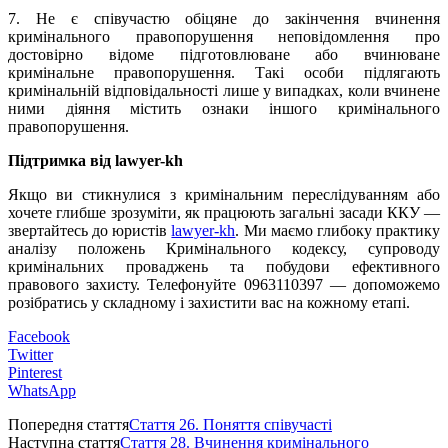
7. Не є співучастю обіцяне до закінчення вчинення
кримінального правопорушення неповідомлення про
достовірно відоме підготовлюване або вчинюване
кримінальне правопорушення. Такі особи підлягають
кримінальній відповідальності лише у випадках, коли вчинене
ними діяння містить ознаки іншого кримінального
правопорушення.
Підтримка від lawyer-kh
Якщо ви стикнулися з кримінальним переслідуванням або
хочете глибше зрозуміти, як працюють загальні засади ККУ —
звертайтесь до юристів
lawyer-kh
. Ми маємо глибоку практику
аналізу положень Кримінального кодексу, супроводу
кримінальних проваджень та побудови ефективного
правового захисту. Телефонуйте 0963110397 — допоможемо
розібратись у складному і захистити вас на кожному етапі.
Facebook
Twitter
Pinterest
WhatsApp
Попередня стаття
Стаття 26. Поняття співучасті
Наступна стаття
Стаття 28. Вчинення кримінального