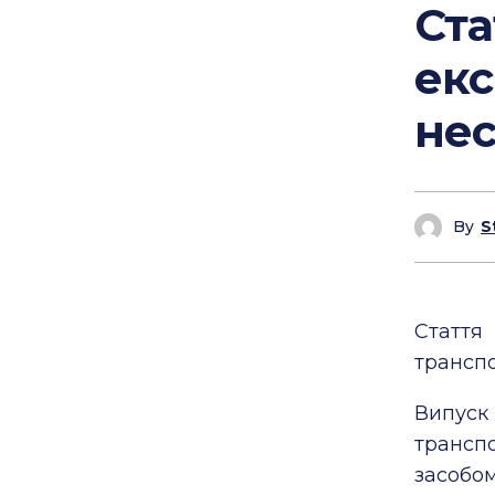
Ста
екс
не
By
S
Стаття
транспо
Випус
трансп
засобом