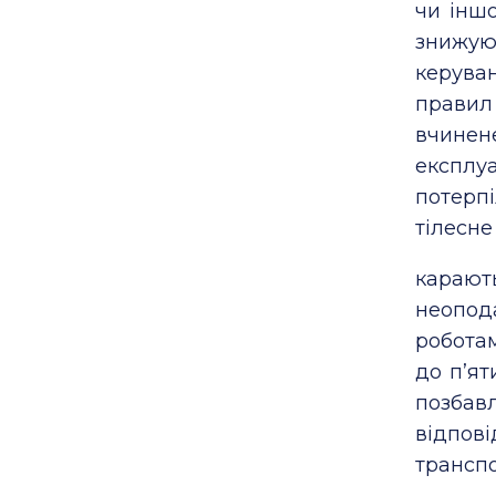
чи іншо
знижую
керува
правил 
вчинен
експлу
потерп
тілесне
караю
неопод
роботам
до п’ят
позба
відпо
транспо