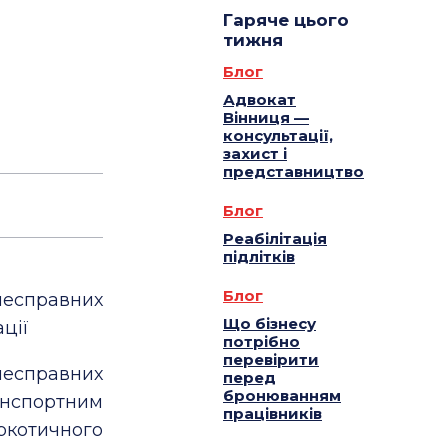
Гаряче цього
тижня
Блог
Адвокат
Вінниця —
консультації,
захист і
представництво
Блог
Реабілітація
підлітків
Блог
есправних
Що бізнесу
ції
потрібно
перевірити
есправних
перед
бронюванням
нспортним
працівників
аркотичного