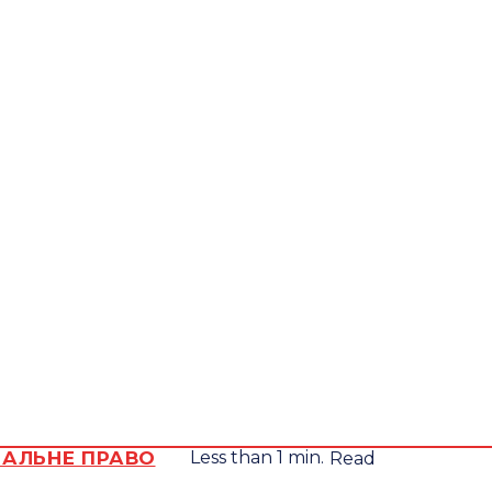
Всеукра
Субота, 8
Серпня,
юрид
2026
видан
STEMP
22.8
Lviv
C
НАЛЬНЕ ПРАВО
Less than 1
min.
Read