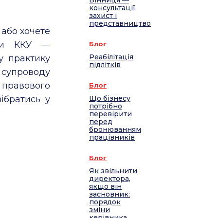
Вінниця —
консультації,
захист і
представництво
або хочете
ади ККУ —
Блог
Реабілітація
у практику
підлітків
супроводу
 правового
Блог
ібратись у
Що бізнесу
потрібно
перевірити
перед
бронюванням
працівників
Блог
Як звільнити
директора,
якщо він
засновник:
порядок
зміни
керівника