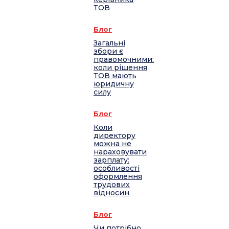
ТОВ
Блог
Загальні
збори є
правомочними:
коли рішення
ТОВ мають
юридичну
силу
Блог
Коли
директору
можна не
нараховувати
зарплату:
особливості
оформлення
трудових
відносин
Блог
Чи потрібно