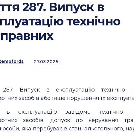
ття 287. Випуск в
плуатацію технічно
справних
27.03.2025
tempfords
 287.
Випуск в експлуатацію технічно н
ртних засобів або інше порушення їх експлуата
к в експлуатацію завідомо технічно н
ортних засобів, допуск до керування тра
 особи, яка перебуває в стані алкогольного, н