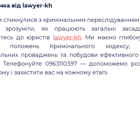
мка від lawyer-kh
 стикнулися з кримінальним переслідуванням 
е зрозуміти, як працюють загальні зас
йтесь до юристів
lawyer-kh
. Ми маємо глибок
зу положень Кримінального кодексу, 
альних проваджень та побудови ефективного
у. Телефонуйте 0963110397 — допоможемо роз
му і захистити вас на кожному етапі.