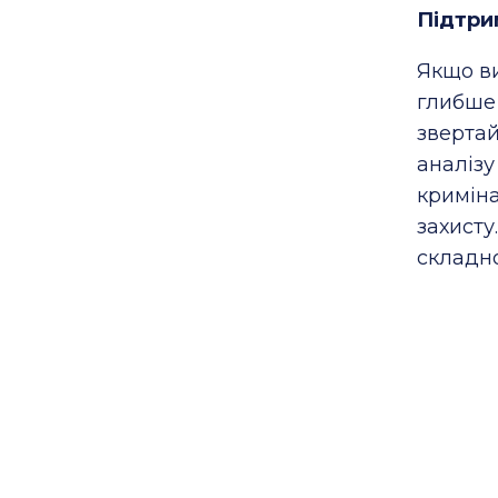
Підтри
Якщо ви
глибш
зверта
аналі
кримін
захист
складно