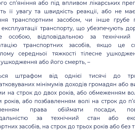
го сп’яніння або під впливом лікарських пре
ть її увагу та швидкість реакції, або не ма
ння транспортним засобом, чи інше грубе
експлуатації транспорту, що убезпечують дор
е особою, відповідальною за технічний
атацію транспортних засобів, якщо це с
ілому середньої тяжкості тілесне ушкодже
 ушкодження або його смерть, –
ться штрафом від однієї тисячі до тр
атковуваних мінімумів доходів громадян або 
и на строк до двох років, або обмеженням во
и років, або позбавленням волі на строк до п’я
вленням права обіймати посади, пов
відальністю за технічний стан або екс
ртних засобів, на строк до трьох років або без т