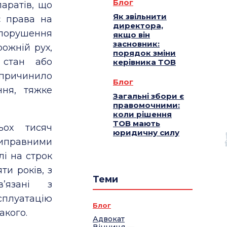
Блог
паратів, що
Як звільнити
є права на
директора,
 порушення
якщо він
засновник:
ожній рух,
порядок зміни
 стан або
керівника ТОВ
причинило
Блог
ння, тяжке
Загальні збори є
правомочними:
коли рішення
ТОВ мають
ьох тисяч
юридичну силу
виправними
лі на строк
ти років, з
Теми
’язані з
плуатацію
Блог
акого.
Адвокат