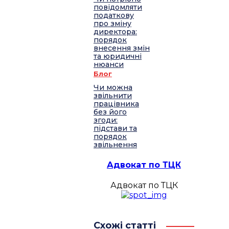
повідомляти
податкову
про зміну
директора:
порядок
внесення змін
та юридичні
нюанси
Блог
Чи можна
звільнити
працівника
без його
згоди:
підстави та
порядок
звільнення
Адвокат по ТЦК
Адвокат по ТЦК
Схожі статті