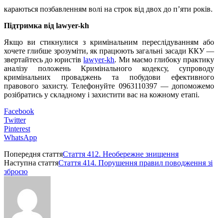
караються позбавленням волі на строк від двох до п’яти років.
Підтримка від lawyer-kh
Якщо ви стикнулися з кримінальним переслідуванням або
хочете глибше зрозуміти, як працюють загальні засади ККУ —
звертайтесь до юристів
lawyer-kh
. Ми маємо глибоку практику
аналізу положень Кримінального кодексу, супроводу
кримінальних проваджень та побудови ефективного
правового захисту. Телефонуйте 0963110397 — допоможемо
розібратись у складному і захистити вас на кожному етапі.
Facebook
Twitter
Pinterest
WhatsApp
Попередня стаття
Стаття 412. Необережне знищення
Наступна стаття
Стаття 414. Порушення правил поводження зі
зброєю