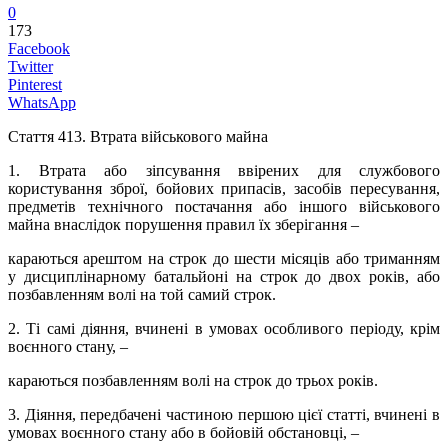
0
173
Facebook
Twitter
Pinterest
WhatsApp
Стаття 413.
Втрата військового майна
1. Втрата або зіпсування ввірених для службового
користування зброї, бойових припасів, засобів пересування,
предметів технічного постачання або іншого військового
майна внаслідок порушення правил їх зберігання –
караються арештом на строк до шести місяців або триманням
у дисциплінарному батальйоні на строк до двох років, або
позбавленням волі на той самий строк.
2. Ті самі діяння, вчинені в умовах особливого періоду, крім
воєнного стану, –
караються позбавленням волі на строк до трьох років.
3. Діяння, передбачені частиною першою цієї статті, вчинені в
умовах воєнного стану або в бойовій обстановці, –