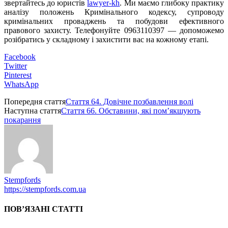
звертайтесь до юристів
lawyer-kh
. Ми маємо глибоку практику
аналізу положень Кримінального кодексу, супроводу
кримінальних проваджень та побудови ефективного
правового захисту. Телефонуйте 0963110397 — допоможемо
розібратись у складному і захистити вас на кожному етапі.
Facebook
Twitter
Pinterest
WhatsApp
Попередня стаття
Стаття 64. Довічне позбавлення волі
Наступна стаття
Стаття 66. Обставини, які пом’якшують
покарання
Stempfords
https://stempfords.com.ua
ПОВ’ЯЗАНІ СТАТТІ