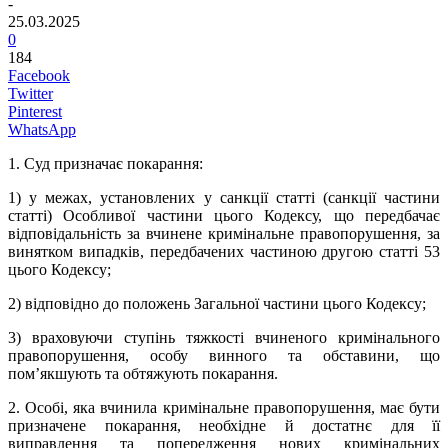
-
25.03.2025
0
184
Facebook
Twitter
Pinterest
WhatsApp
1. Суд призначає покарання:
1) у межах, установлених у санкції статті (санкції частини
статті) Особливої частини цього Кодексу, що передбачає
відповідальність за вчинене кримінальне правопорушення, за
винятком випадків, передбачених частиною другою статті 53
цього Кодексу;
2) відповідно до положень Загальної частини цього Кодексу;
3) враховуючи ступінь тяжкості вчиненого кримінального
правопорушення, особу винного та обставини, що
пом’якшують та обтяжують покарання.
2. Особі, яка вчинила кримінальне правопорушення, має бути
призначене покарання, необхідне й достатнє для її
виправлення та попередження нових кримінальних