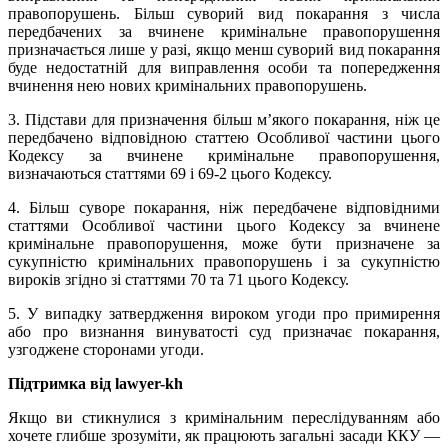
правопорушень. Більш суворий вид покарання з числа
передбачених за вчинене кримінальне правопорушення
призначається лише у разі, якщо менш суворий вид покарання
буде недостатній для виправлення особи та попередження
вчинення нею нових кримінальних правопорушень.
3. Підстави для призначення більш м’якого покарання, ніж це
передбачено відповідною статтею Особливої частини цього
Кодексу за вчинене кримінальне правопорушення,
визначаються статтями 69 і 69-2 цього Кодексу.
4. Більш суворе покарання, ніж передбачене відповідними
статтями Особливої частини цього Кодексу за вчинене
кримінальне правопорушення, може бути призначене за
сукупністю кримінальних правопорушень і за сукупністю
вироків згідно зі статтями 70 та 71 цього Кодексу.
5. У випадку затвердження вироком угоди про примирення
або про визнання винуватості суд призначає покарання,
узгоджене сторонами угоди.
Підтримка від lawyer-kh
Якщо ви стикнулися з кримінальним переслідуванням або
хочете глибше зрозуміти, як працюють загальні засади ККУ —