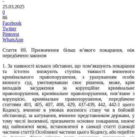
-
25.03.2025
0
86
Facebook
Twitter
Pinterest
WhatsApp
Стаття 69.
Призначення більш м’якого покарання, ніж
передбачено законом
1. За наявності кількох обставин, що пом’якшують покарання
та істотно знижують ступінь тяжкості вчиненого
кримінального правопорушення, з урахуванням особи
винного суд, умотивувавши своє рішення, може, крім
випадків засудження за корупційне кримінальне
правопорушення, кримінальне правопорушення, пов’язане з
корупцією, кримінальне правопорушення, передбачене
статтями 403, 405, 407, 408, 429, 437-439, 442, 442-1 цього
Кодексу, вчинене в умовах воєнного стану чи в бойовій
обстановці, за катування, вчинене представником держави, у
тому числі іноземної, призначити основне покарання, нижче
від найнижчої межі, встановленої в санкції статті (санкції
частини статті) Особливої частини цього Кодексу, або перейти