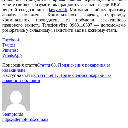
хочете глибше зрозуміти, як працюють загальні засади ККУ —
звертайтесь до юристів
lawyer-kh
. Ми маємо глибоку практику
аналізу положень Кримінального кодексу, супроводу
кримінальних проваджень та побудови ефективного
правового захисту. Телефонуйте 0963110397 — допоможемо
розібратись у складному і захистити вас на кожному етапі.
Facebook
Twitter
Pinterest
WhatsApp
Попередня стаття
Стаття 68. Призначення покарання за
незакінчене
Наступна стаття
Стаття 69-1. Призначення покарання за
наявності обставин
Stempfords
https://stempfords.com.ua