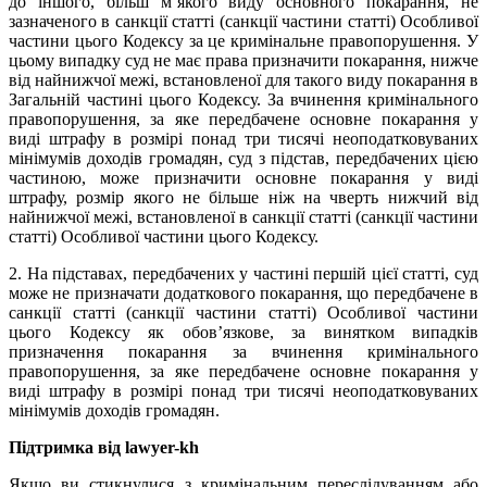
до іншого, більш м’якого виду основного покарання, не
зазначеного в санкції статті (санкції частини статті) Особливої
частини цього Кодексу за це кримінальне правопорушення. У
цьому випадку суд не має права призначити покарання, нижче
від найнижчої межі, встановленої для такого виду покарання в
Загальній частині цього Кодексу. За вчинення кримінального
правопорушення, за яке передбачене основне покарання у
виді штрафу в розмірі понад три тисячі неоподатковуваних
мінімумів доходів громадян, суд з підстав, передбачених цією
частиною, може призначити основне покарання у виді
штрафу, розмір якого не більше ніж на чверть нижчий від
найнижчої межі, встановленої в санкції статті (санкції частини
статті) Особливої частини цього Кодексу.
2. На підставах, передбачених у частині першій цієї статті, суд
може не призначати додаткового покарання, що передбачене в
санкції статті (санкції частини статті) Особливої частини
цього Кодексу як обов’язкове, за винятком випадків
призначення покарання за вчинення кримінального
правопорушення, за яке передбачене основне покарання у
виді штрафу в розмірі понад три тисячі неоподатковуваних
мінімумів доходів громадян.
Підтримка від lawyer-kh
Якщо ви стикнулися з кримінальним переслідуванням або