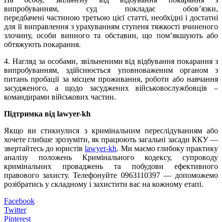
випробуванням, суд покладає обов’язки,
передбачені частиною третьою цієї статті, необхідні і достатні
для її виправлення з урахуванням ступеня тяжкості вчиненого
злочину, особи винного та обставин, що пом’якшують або
обтяжують покарання.
4. Нагляд за особами, звільненими від відбування покарання з
випробуванням, здійснюється уповноваженим органом з
питань пробації за місцем проживання, роботи або навчання
засудженого, а щодо засуджених військовослужбовців –
командирами військових частин.
Підтримка від lawyer-kh
Якщо ви стикнулися з кримінальним переслідуванням або
хочете глибше зрозуміти, як працюють загальні засади ККУ —
звертайтесь до юристів
lawyer-kh
. Ми маємо глибоку практику
аналізу положень Кримінального кодексу, супроводу
кримінальних проваджень та побудови ефективного
правового захисту. Телефонуйте 0963110397 — допоможемо
розібратись у складному і захистити вас на кожному етапі.
Facebook
Twitter
Pinterest