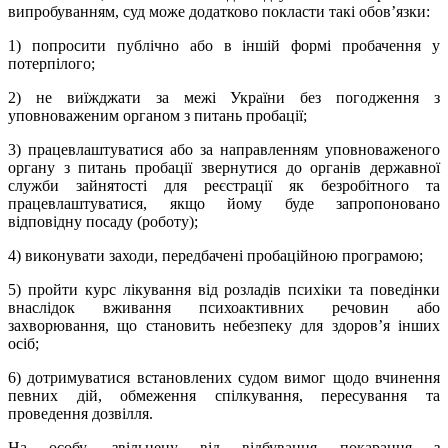
випробуванням, суд може додатково покласти такі обов’язки:
1) попросити публічно або в іншій формі пробачення у
потерпілого;
2) не виїжджати за межі України без погодження з
уповноваженим органом з питань пробації;
3) працевлаштуватися або за направленням уповноваженого
органу з питань пробації звернутися до органів державної
служби зайнятості для реєстрації як безробітного та
працевлаштуватися, якщо йому буде запропоновано
відповідну посаду (роботу);
4) виконувати заходи, передбачені пробаційною програмою;
5) пройти курс лікування від розладів психіки та поведінки
внаслідок вживання психоактивних речовин або
захворювання, що становить небезпеку для здоров’я інших
осіб;
6) дотримуватися встановлених судом вимог щодо вчинення
певних дій, обмеження спілкування, пересування та
проведення дозвілля.
На особу, звільнену від відбування покарання з