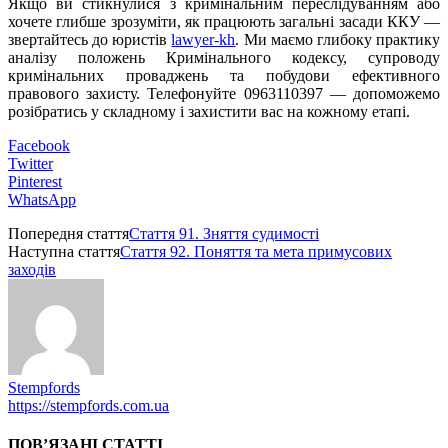
Якщо ви стикнулися з кримінальним переслідуванням або
хочете глибше зрозуміти, як працюють загальні засади ККУ —
звертайтесь до юристів
lawyer-kh
. Ми маємо глибоку практику
аналізу положень Кримінального кодексу, супроводу
кримінальних проваджень та побудови ефективного
правового захисту. Телефонуйте 0963110397 — допоможемо
розібратись у складному і захистити вас на кожному етапі.
Facebook
Twitter
Pinterest
WhatsApp
Попередня стаття
Стаття 91. Зняття судимості
Наступна стаття
Стаття 92. Поняття та мета примусових
заходів
Stempfords
https://stempfords.com.ua
ПОВ’ЯЗАНІ СТАТТІ