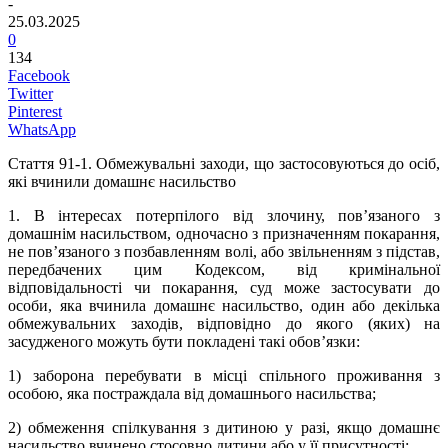
-
25.03.2025
0
134
Facebook
Twitter
Pinterest
WhatsApp
Стаття 91
-1
. Обмежувальні заходи, що застосовуються до осіб,
які вчинили домашнє насильство
1. В інтересах потерпілого від злочину, пов’язаного з
домашнім насильством, одночасно з призначенням покарання,
не пов’язаного з позбавленням волі, або звільненням з підстав,
передбачених цим Кодексом, від кримінальної
відповідальності чи покарання, суд може застосувати до
особи, яка вчинила домашнє насильство, один або декілька
обмежувальних заходів, відповідно до якого (яких) на
засудженого можуть бути покладені такі обов’язки:
1) заборона перебувати в місці спільного проживання з
особою, яка постраждала від домашнього насильства;
2) обмеження спілкування з дитиною у разі, якщо домашнє
насильство вчинено стосовно дитини або у її присутності;