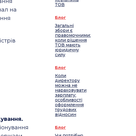
ання
ТОВ
нал на
ання
Блог
Загальні
збори є
правомочними:
стрів
коли рішення
ТОВ мають
юридичну
силу
Блог
Коли
директору
можна не
нараховувати
зарплату:
особливості
оформлення
трудових
відносин
ування.
ціонування
Блог
держави.
Чи потрібно