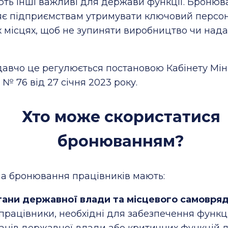
ть інші важливі для держави функції. Бронюв
яє підприємствам утримувати ключовий персо
 місцях, щоб не зупиняти виробництво чи над
авчо це регулюється постановою Кабінету Міні
 № 76 від 27 січня 2023 року.
Хто може скористатися
бронюванням?
а бронювання працівників мають:
ани державної влади та місцевого самовряд
працівники, необхідні для забезпечення функ
анів державної влади або критичних функцій 