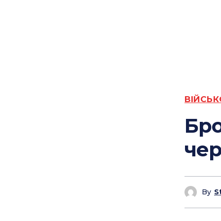
ВІЙСЬК
Бро
чер
By
S