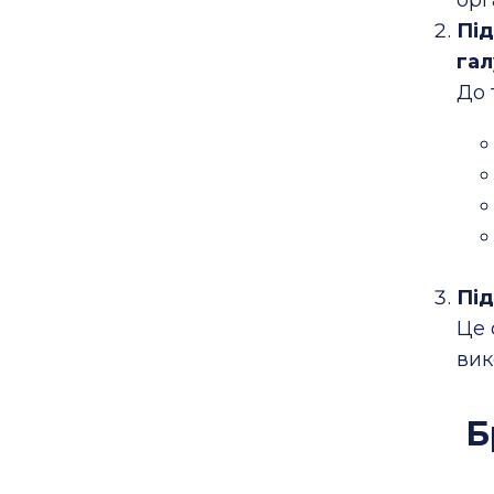
Під
гал
До 
Під
Це 
вик
Б