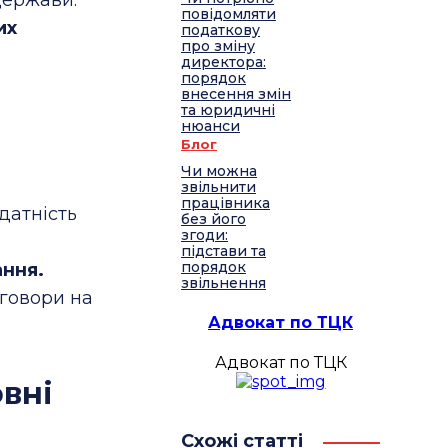
повідомляти
их
податкову
про зміну
директора:
порядок
внесення змін
та юридичні
нюанси
Блог
Чи можна
звільнити
працівника
датність
без його
згоди:
підстави та
порядок
ання.
звільнення
оговори на
Адвокат по ТЦК
.
Адвокат по ТЦК
вні
Схожі статті