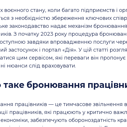
х воєнного стану, коли багато підприємств і ор
ься з необхідністю збереження ключових співр
ьке законодавство надає механізм бронюванн
иків. З початку 2023 року процедура бронюван
доступною завдяки впровадженню послуги чер
ий застосунок і портал «Дія». У цій статті розгл
атися цим сервісом, які переваги він пропонує 
і нюанси слід враховувати.
 таке бронювання працівн
ння працівників — це тимчасове звільнення в
ації працівників, які працюють у критично важ
 економіки, забезпечують обороноздатність кра