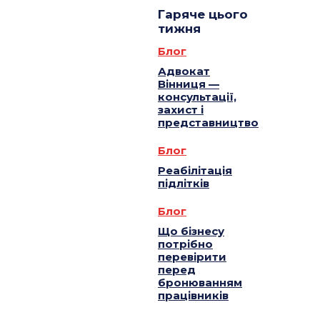
Гаряче цього
тижня
Блог
Адвокат
Вінниця —
консультації,
захист і
представництво
Блог
Реабілітація
підлітків
Блог
Що бізнесу
потрібно
перевірити
перед
бронюванням
працівників