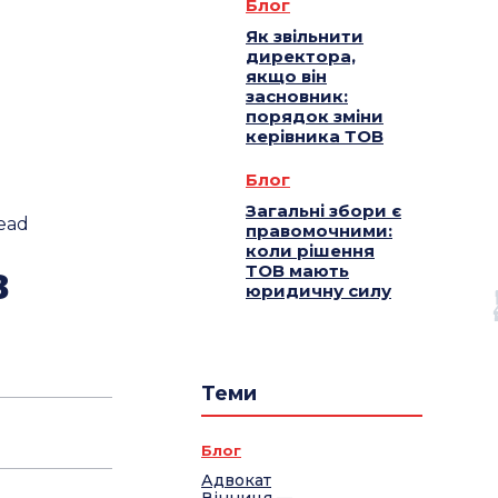
Блог
Як звільнити
директора,
якщо він
засновник:
порядок зміни
керівника ТОВ
Блог
Загальні збори є
ead
правомочними:
коли рішення
в
ТОВ мають
юридичну силу
Теми
Блог
Адвокат