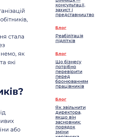
Вінниця —
консультації,
захист і
ганізацій
представництво
обітників,
я
Блог
Реабілітація
ня стала
підлітків
ез
янемо, як
Блог
та які
Що бізнесу
потрібно
перевірити
перед
бронюванням
працівників
иків?
Блог
Як звільнити
ід
директора,
якщо він
ливих
засновник:
порядок
їни або
зміни
керівника