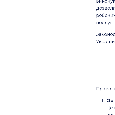
виконую
дозвол
робочих
послуг.
Законод
України
Право н
Орг
Це 
орг