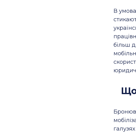
В умова
стикают
українс
працівн
більш 
мобільн
скорист
юридичн
Що
Бронюва
мобіліз
галузях