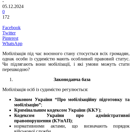
-
05.12.2024
0
172
Facebook
Twitter
Pinterest
WhatsApp
Мобілізація під час воєнного стану стосується всіх громадян,
однак особи із судимістю мають особливий правовий статус.
Чи підлягають вони мобілізації, і які умови можуть стати
перешкодою?
Законодавча база
Мобілізація осіб із судимістю регулюється:
Законом України “Про мобілізаційну підготовку та
мобілізацію”
;
Кримінальним кодексом України (ККУ)
;
Кодексом України про адміністративні
правопорушення (КУпАП)
;
нормативними актами, що визначають порядок
військової служби.