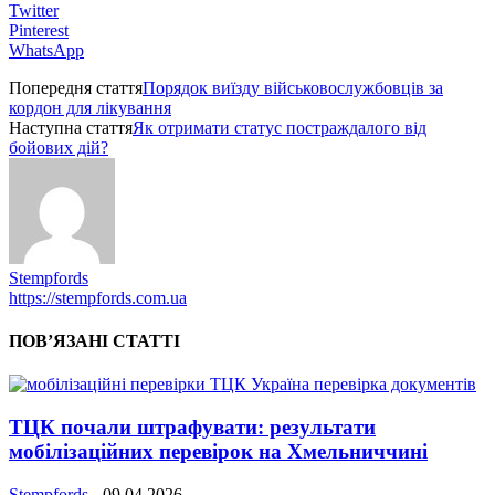
Twitter
Pinterest
WhatsApp
Попередня стаття
Порядок виїзду військовослужбовців за
кордон для лікування
Наступна стаття
Як отримати статус постраждалого від
бойових дій?
Stempfords
https://stempfords.com.ua
ПОВ’ЯЗАНІ СТАТТІ
ТЦК почали штрафувати: результати
мобілізаційних перевірок на Хмельниччині
Stempfords
-
09.04.2026