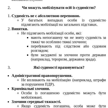
Чи можуть мобілізувати осіб із судимістю?
Судимість не є абсолютною перепоною.
У багатьох випадках особи із судимістю
підлягають мобілізації на загальних підставах.
Винятки.
Не підлягають мобілізації особи, які:
мають непогашену чи не зняту судимість за
тяжкі чи особливо тяжкі злочини;
перебувають під слідством або судовим
розглядом;
були засуджені за злочини проти держави
(наприклад, тероризм, державна зрада).
Які судимості враховуються?
Адміністративні правопорушення.
Не впливають на мобілізацію (наприклад, штрафи
за порушення ПДР).
Кримінальні злочини.
Особи із погашеною судимістю можуть бути
мобілізовані.
Злочини середньої тяжкості.
Якщо судимість погашена, особа може бути