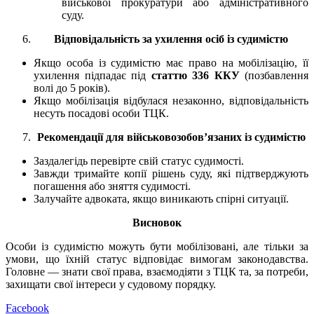
військової прокуратури або адміністративного
суду.
Відповідальність за ухилення осіб із судимістю
Якщо особа із судимістю має право на мобілізацію, її
ухилення підпадає під
статтю 336 ККУ
(позбавлення
волі до 5 років).
Якщо мобілізація відбулася незаконно, відповідальність
несуть посадові особи ТЦК.
Рекомендації для військовозобов’язаних із судимістю
Заздалегідь перевірте свій статус судимості.
Завжди тримайте копії рішень суду, які підтверджують
погашення або зняття судимості.
Залучайте адвоката, якщо виникають спірні ситуації.
Висновок
Особи із судимістю можуть бути мобілізовані, але тільки за
умови, що їхній статус відповідає вимогам законодавства.
Головне — знати свої права, взаємодіяти з ТЦК та, за потреби,
захищати свої інтереси у судовому порядку.
Facebook