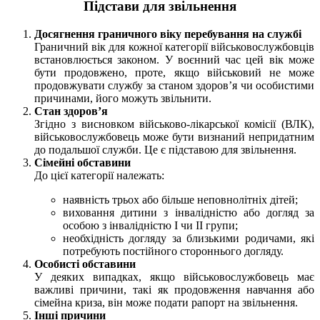
Підстави для звільнення
Досягнення граничного віку перебування на службі
Граничний вік для кожної категорії військовослужбовців
встановлюється законом. У воєнний час цей вік може
бути продовжено, проте, якщо військовий не може
продовжувати службу за станом здоров’я чи особистими
причинами, його можуть звільнити.
Стан здоров’я
Згідно з висновком військово-лікарської комісії (ВЛК),
військовослужбовець може бути визнаний непридатним
до подальшої служби. Це є підставою для звільнення.
Сімейні обставини
До цієї категорії належать:
наявність трьох або більше неповнолітніх дітей;
виховання дитини з інвалідністю або догляд за
особою з інвалідністю І чи ІІ групи;
необхідність догляду за близькими родичами, які
потребують постійного стороннього догляду.
Особисті обставини
У деяких випадках, якщо військовослужбовець має
важливі причини, такі як продовження навчання або
сімейна криза, він може подати рапорт на звільнення.
Інші причини