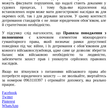
можуть фіксувати порушення, що надалі стають доказами у
судових процесах, і тому будь-яке відхилення від
встановлених норм може мати довгострокові наслідки як для
окремих осіб, так і для держави загалом. У цьому контексті
дотримання стандартів є не лише юридичним обов’язком, але
й стратегічною необхідністю.
У підсумку слід наголосити, що
Правила поводження з
полоненими
є ключовим елементом міжнародного
гуманітарного права, який визначає рамки допустимої
поведінки під час війни, і їх дотримання є обов’язковим для
кожного військовослужбовця, адже саме це дозволяє зберегти
баланс між військовою необхідністю та людяністю,
забезпечити захист прав і уникнути серйозних правових
наслідків.
Якщо ви зіткнулися з питаннями військового права або
потребуєте юридичного захисту — не зволікайте, звертайтесь
за номером 0963110397 і отримайте допомогу, яка реально
працює.
Facebook
Twitter
Pinterest
WhatsApp