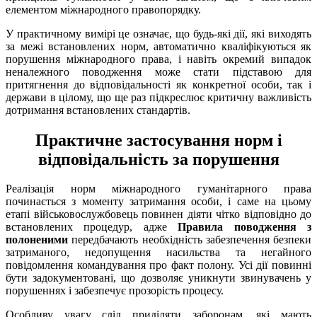
елементом міжнародного правопорядку.
У практичному вимірі це означає, що будь-які дії, які виходять
за межі встановлених норм, автоматично кваліфікуються як
порушення міжнародного права, і навіть окремий випадок
неналежного поводження може стати підставою для
притягнення до відповідальності як конкретної особи, так і
держави в цілому, що ще раз підкреслює критичну важливість
дотримання встановлених стандартів.
Практичне застосування норм і
відповідальність за порушення
Реалізація норм міжнародного гуманітарного права
починається з моменту затримання особи, і саме на цьому
етапі військовослужбовець повинен діяти чітко відповідно до
встановлених процедур, адже
Правила поводження з
полоненими
передбачають необхідність забезпечення безпеки
затриманого, недопущення насильства та негайного
повідомлення командування про факт полону. Усі дії повинні
бути задокументовані, що дозволяє уникнути звинувачень у
порушеннях і забезпечує прозорість процесу.
Особливу увагу слід приділяти заборонам, які мають