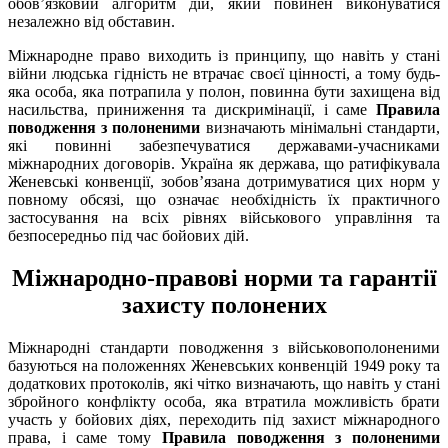
обов’язковий алгоритм дій, який повинен виконуватися
незалежно від обставин.
Міжнародне право виходить із принципу, що навіть у стані
війни людська гідність не втрачає своєї цінності, а тому будь-
яка особа, яка потрапила у полон, повинна бути захищена від
насильства, приниження та дискримінації, і саме
Правила
поводження з полоненими
визначають мінімальні стандарти,
які повинні забезпечуватися державами-учасниками
міжнародних договорів. Україна як держава, що ратифікувала
Женевські конвенції, зобов’язана дотримуватися цих норм у
повному обсязі, що означає необхідність їх практичного
застосування на всіх рівнях військового управління та
безпосередньо під час бойових дій.
Міжнародно-правові норми та гарантії
захисту полонених
Міжнародні стандарти поводження з військовополоненими
базуються на положеннях Женевських конвенцій 1949 року та
додаткових протоколів, які чітко визначають, що навіть у стані
збройного конфлікту особа, яка втратила можливість брати
участь у бойових діях, переходить під захист міжнародного
права, і саме тому
Правила поводження з полоненими