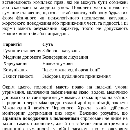
встановлюють комплекс прав, які не можуть бути обмежені
або скасовані за жодних умов. Полонені мають право на
гуманне ставлення, що означає абсолютну заборону будь-яких
форм фізичного чи психологічного насильства, катувань,
жорстокого поводження або приниження честі та гідності, і ці
норми мають безумовний характер, тобто не допускають
жодних винятків або виправдань.
Гарантія
Суть
Гуманне ставлення
Заборона катувань
Медична допомога
Безперервне лікування
Харчування
Належні умови
Комунікація
Через міжнародні організації
Захист гідності
Заборона публічного приниження
Окрім цього, полонені мають право на належні умови
утримання, включаючи забезпечення їжею, водою, медичною
допомогою та санітарними умовами, а також право на зв’язок
із родиною через міжнародні гуманітарні організації, зокрема
Міжнародний комітет Червоного Хреста, який здійснює
моніторинг дотримання цих норм. Важливо розуміти, що
Правила поводження з полоненими
спрямовані не лише на
захист самих полонених, але й на забезпечення дотримання
принципів гуманності у війні загалом, що є ключовим