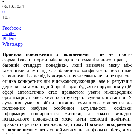
-
06.12.2024
0
103
Facebook
Twitter
Pinterest
WhatsApp
Правила поводження з полоненими – це
не просто
формалізовані норми міжнародного гуманітарного права, а
базовий стандарт поведінки, який визначає межу між
законними діями під час збройного конфлікту та воєнними
злочинами, і саме від їх дотримання залежить не лише правова
оцінка конкретних дій військовослужбовців, але й репутація
держави на міжнародній арені, адже будь-яке порушення у цій
сфері автоматично стає предметом уваги міжнародних
організацій, правозахисних структур та судових інстанцій. У
сучасних умовах війни питання гуманного ставлення до
полонених набуває особливої актуальності, оскільки
інформація поширюється миттєво, а кожен випадок
неналежного поводження може мати серйозні політичні,
правові та репутаційні наслідки, і тому
Правила поводження
з полоненими
мають сприйматися не як формальність, а як