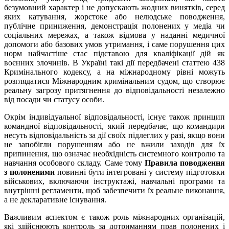
безумовний характер і не допускають жодних винятків, серед
яких катування, жорстоке або нелюдське поводження,
публічне приниження, демонстрація полонених у медіа чи
соціальних мережах, а також відмова у наданні медичної
допомоги або базових умов утримання, і саме порушення цих
норм найчастіше стає підставою для кваліфікації дій як
воєнних злочинів. В Україні такі дії передбачені статтею 438
Кримінального кодексу, а на міжнародному рівні можуть
розглядатися Міжнародним кримінальним судом, що створює
реальну загрозу притягнення до відповідальності незалежно
від посади чи статусу особи.
Окрім індивідуальної відповідальності, існує також принцип
командної відповідальності, який передбачає, що командири
несуть відповідальність за дії своїх підлеглих у разі, якщо вони
не запобігли порушенням або не вжили заходів для їх
припинення, що означає необхідність системного контролю та
навчання особового складу. Саме тому
Правила поводження
з полоненими
повинні бути інтегровані у систему підготовки
військових, включаючи інструктажі, навчальні програми та
внутрішні регламенти, щоб забезпечити їх реальне виконання,
а не декларативне існування.
Важливим аспектом є також роль міжнародних організацій,
які здійснюють контроль за дотриманням прав полонених і