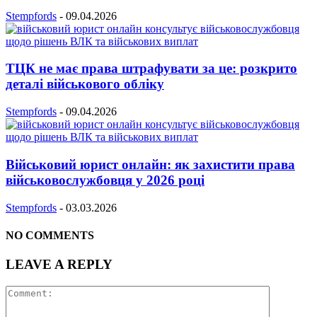
Stempfords
-
09.04.2026
ТЦК не має права штрафувати за це: розкрито
деталі військового обліку
Stempfords
-
09.04.2026
Військовий юрист онлайн: як захистити права
військовослужбовця у 2026 році
Stempfords
-
03.03.2026
NO COMMENTS
LEAVE A REPLY