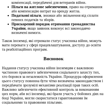
компенсації, передбачені для ветеранів війни.
Пільги на житлове забезпечення
, право на отримання
або компенсацію витрат на оренду житла.
Податкові пільги
, знижки або звільнення від сплати
певних податків та зборів.
Прискорений порядок отримання громадянства
України
, якщо заявник виконує всі законодавчо
визначені вимоги.
Також іноземці, які отримали статус учасника війни, можуть
мати переваги у сфері працевлаштування, доступу до освіти
та реабілітаційних програм.
Висновок
Надання статусу учасника війни іноземцям є важливою
частиною правового забезпечення соціального захисту тих,
хто боровся за незалежність України. Процедура оформлення
цього статусу повинна бути чітко визначена законодавством і
передбачати зрозумілі механізми реалізації прав таких осіб.
Важливо забезпечити ефективний контроль за виконанням
цих норм, аби всі іноземці, які брали участь у бойових діях на
боці України, могли скористатися гарантованими їм
соціальними та правовими пільгами.