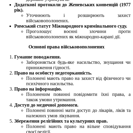
Додаткові протоколи до Женевських конвенцій (1977
рік).
Уточнюють і розширюють захист
військовополонених.
Римський статут Міжнародного кримінального суду.
Проголошує воєнні злочини проти
військовополонених як міжнародно-карані дії.
Основні права військовополонених
Гуманне поводження.
Забороняється будь-яке насильство, знущання чи
приниження гідності.
Право на особисту недоторканність.
Полонені мають право на захист від фізичного чи
психічного насильства.
Право на інформацію.
Полоненим повинні повідомити їхні права, а
також умови утримання.
Доступ до медичної допомоги.
Полонені повинні мати доступ до лікарів, ліків та
належних умов лікування.
Збереження релігійних та культурних прав.
Полонені мають право на вільне сповідування
своєї релігії.