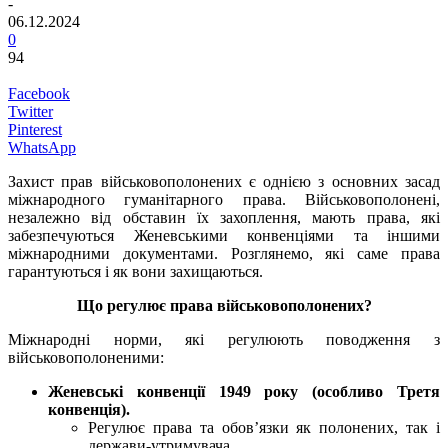
-
06.12.2024
0
94
Facebook
Twitter
Pinterest
WhatsApp
Захист прав військовополонених є однією з основних засад
міжнародного гуманітарного права. Військовополонені,
незалежно від обставин їх захоплення, мають права, які
забезпечуються Женевськими конвенціями та іншими
міжнародними документами. Розглянемо, які саме права
гарантуються і як вони захищаються.
Що регулює права військовополонених?
Міжнародні норми, які регулюють поводження з
військовополоненими:
Женевські конвенції 1949 року (особливо Третя
конвенція).
Регулює права та обов’язки як полонених, так і
держави-утримувача.