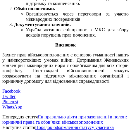
підтримку та компенсацію.
Обмін полоненими.
Організовується через переговори за участю
міжнародних посередників.
Документування злочинів.
Україна активно співпрацює з МКС для збору
доказів порушень прав полонених.
Висновок
Захист прав військовополонених є основою гуманності навіть
у найжорстокіших умовах війни. Дотримання Женевських
конвенцій і міжнародних норм є обов’язковим для всіх сторін
конфлікту. Постраждалі військовополонені можуть
розраховувати на підтримку міжнародних організацій і
юридичну допомогу для відновлення справедливості.
Facebook
Twitter
Pinterest
WhatsApp
Попередня стаття
Як правильно діяти при захопленні в полон:
юридичні права та обов’язки військовополонених
Наступна стаття
Порядок оформлення статусу учасника