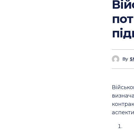
Вій
пот
під
By
S
Військ
визнач
контра
аспекти,