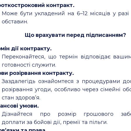
откостроковий контракт.
Може бути укладений на 6–12 місяців у разі
обставин.
Що врахувати перед підписанням?
мін дії контракту.
Переконайтеся, що термін відповідає ваши
готовності служити.
ви розірвання контракту.
Заздалегідь ознайомтеся з процедурами до
розірвання угоди, особливо через сімейні об
стан здоров’я.
ансові умови.
Дізнайтеся про розмір грошового забе
доплати за бойові дії, премії та пільги.
в’язки та права.