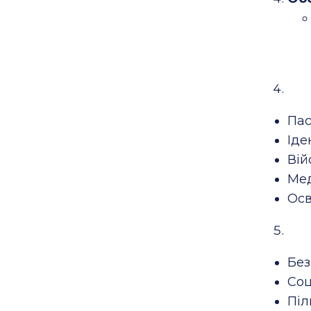
Пас
Іде
Вій
Мед
Осв
Без
Соц
Піл