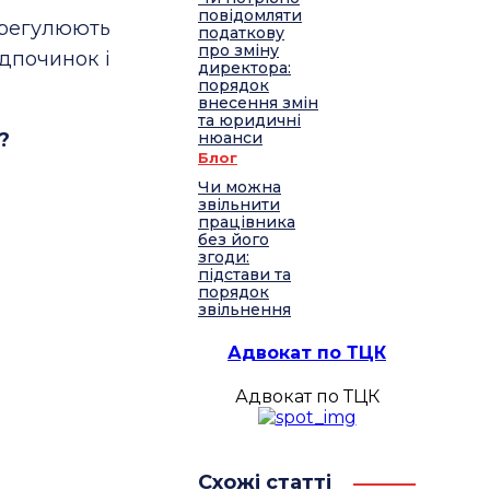
повідомляти
 регулюють
податкову
про зміну
ідпочинок і
директора:
порядок
внесення змін
та юридичні
?
нюанси
Блог
Чи можна
звільнити
працівника
без його
згоди:
підстави та
порядок
звільнення
Адвокат по ТЦК
Адвокат по ТЦК
Схожі статті