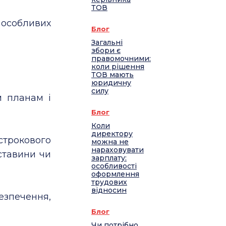
ТОВ
 особливих
Блог
Загальні
збори є
правомочними:
коли рішення
ТОВ мають
юридичну
силу
м планам і
Блог
Коли
директору
строкового
можна не
нараховувати
ставини чи
зарплату:
особливості
оформлення
трудових
відносин
зпечення,
Блог
Чи потрібно