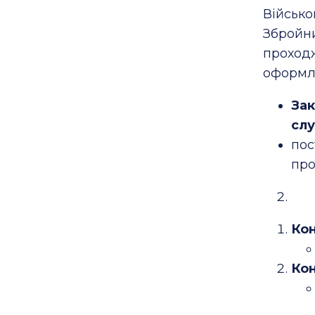
Війсь
Зброй
проход
оформлю
Зак
сл
по
про
Кон
Кон