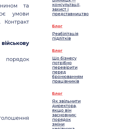
Вінниця —
консультації,
янином та
захист і
ює умови
представництво
. Контракт
Блог
Реабілітація
підлітків
 військову
Блог
Що бізнесу
ь порядок
потрібно
перевірити
перед
бронюванням
працівників
Блог
Як звільнити
директора,
якщо він
засновник:
оголошення
порядок
зміни
керівника