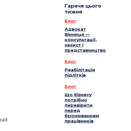
Гаряче цього
тижня
Блог
Адвокат
Вінниця —
консультації,
захист і
представництво
Блог
Реабілітація
підлітків
Блог
Що бізнесу
потрібно
перевірити
перед
бронюванням
ead
працівників