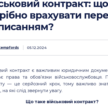
ськовий контракт: щ
рібно врахувати пер
писанням?
05.12.2024
tempfords
овий контракт є важливим юридичним докуме
ає права та обов’язки військовослужбовця. 
кту — це серйозний крок, тому важливо зна
 на які слід звернути увагу.
Що таке військовий контракт?