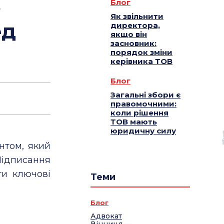
о
Блог
Як звільнити
ед
директора,
якщо він
засновник:
порядок зміни
керівника ТОВ
Блог
Загальні збори є
правомочними:
коли рішення
ТОВ мають
юридичну силу
нтом, який
Підписання
ти ключові
Теми
Блог
Адвокат