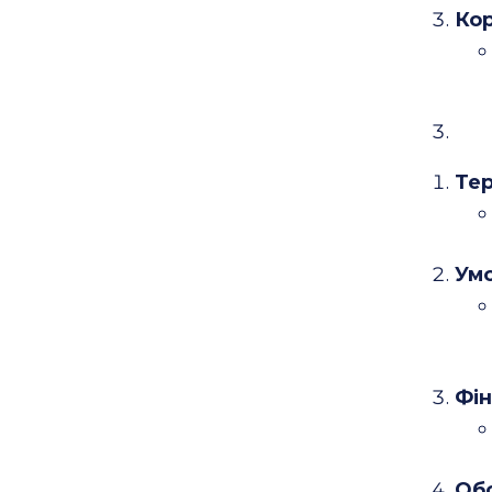
Кор
Тер
Умо
Фін
Обо