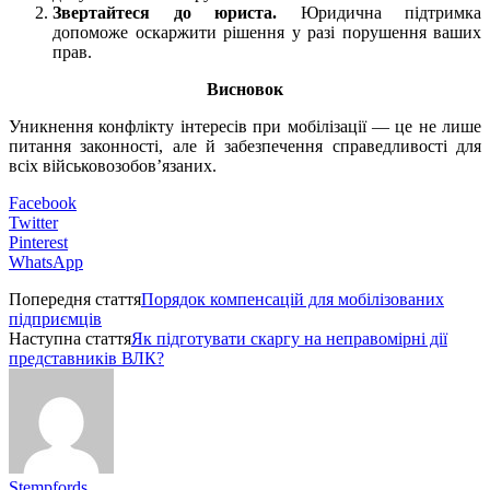
Звертайтеся до юриста.
Юридична підтримка
допоможе оскаржити рішення у разі порушення ваших
прав.
Висновок
Уникнення конфлікту інтересів при мобілізації — це не лише
питання законності, але й забезпечення справедливості для
всіх військовозобов’язаних.
Facebook
Twitter
Pinterest
WhatsApp
Попередня стаття
Порядок компенсацій для мобілізованих
підприємців
Наступна стаття
Як підготувати скаргу на неправомірні дії
представників ВЛК?
Stempfords