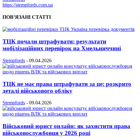
https://stempfords.com.ua
ПОВ’ЯЗАНІ СТАТТІ
ТЦК почали штрафувати: результати
мобілізаційних перевірок на Хмельниччині
Stempfords
-
09.04.2026
ТЦК не має права штрафувати за це: розкрито
деталі військового обліку
Stempfords
-
09.04.2026
Військовий юрист онлайн: як захистити права
військовослужбовця у 2026 році