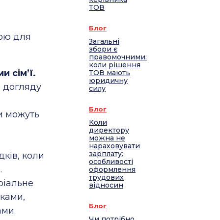
ТОВ
Блог
вою для
Загальні
збори є
правомочними:
коли рішення
 сім’ї.
ТОВ мають
юридичну
о догляду
силу
Блог
и можуть
Коли
директору
можна не
нараховувати
зарплату:
ків, коли
особливості
.
оформлення
трудових
ріальне
відносин
ьками,
Блог
ами.
Чи потрібно