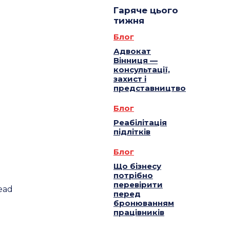
Гаряче цього
тижня
Блог
Адвокат
Вінниця —
консультації,
захист і
представництво
Блог
Реабілітація
підлітків
Блог
Що бізнесу
потрібно
перевірити
ead
перед
бронюванням
працівників