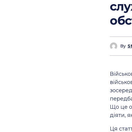
слу
об
By
S
Військо
військо
зосеред
передба
Що це о
діяти, 
Ця стат