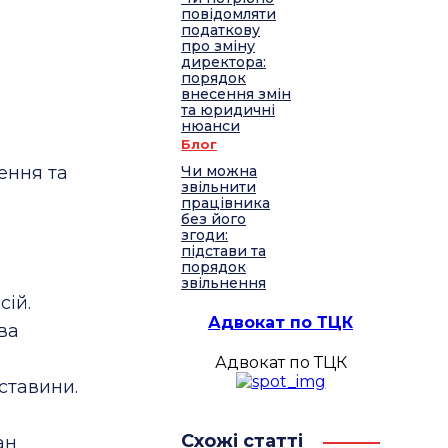
повідомляти
податкову
про зміну
директора:
порядок
внесення змін
та юридичні
нюанси
Блог
ення та
Чи можна
звільнити
працівника
без його
згоди:
підстави та
порядок
звільнення
сій.
Адвокат по ТЦК
ва
Адвокат по ТЦК
ставини.
Схожі статті
ан