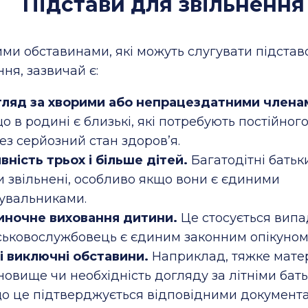
Підстави для звільнення
ми обставинами, які можуть слугувати підста
ння, зазвичай є:
ляд за хворими або непрацездатними членами
о в родині є близькі, які потребують постійног
ез серйозний стан здоров’я.
вність трьох і більше дітей.
Багатодітні батьк
и звільнені, особливо якщо вони є єдиними
увальниками.
ночне виховання дитини.
Це стосується випад
ськовослужбовець є єдиним законним опікуном
і виключні обставини.
Наприклад, тяжке мате
новище чи необхідність догляду за літніми бат
о це підтверджується відповідними документ