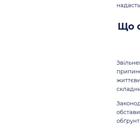
надасть
Що 
Звільне
припине
життєви
складн
Законод
обстави
обґрунт