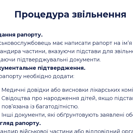
Процедура звільнення
ання рапорту.
ськовослужбовець має написати рапорт на ім’я
андира частини, вказуючи підстави для звільн
аючи підтверджувальні документи.
ументальне підтвердження.
рапорту необхідно додати:
Медичні довідки або висновки лікарських комі
Свідоцтва про народження дітей, якщо підста
пов’язана із багатодітністю.
Інші документи, які обґрунтовують заявлені об
гляд рапорту.
андир військової частини або відповідний орг