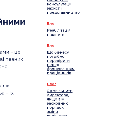
Вінниця —
консультації,
захист і
представництво
ейними
Блог
Реабілітація
підлітків
Блог
ами – це
Що бізнесу
потрібно
ві певних
перевірити
перед
рно
бронюванням
працівників
Блог
елік
Як звільнити
а – їх
директора,
якщо він
засновник:
порядок
зміни
керівника