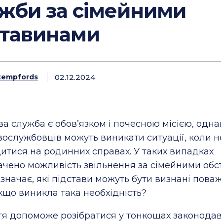
жби за сімейними
ставинами
02.12.2024
tempfords
ва служба є обов’язком і почесною місією, однак
вослужбовців можуть виникати ситуації, коли н
итися на родинних справах. У таких випадках
чено можливість звільнення за сімейними обс
значає, які підстави можуть бути визнані поваж
якщо виникла така необхідність?
тя допоможе розібратися у тонкощах законодав