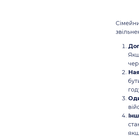
Сімейни
звільне
Дог
Якщ
чер
Ная
бут
год
Оди
вій
Інш
ста
якщ