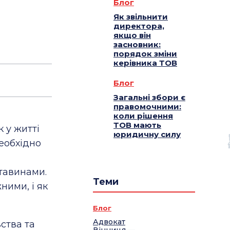
Блог
Як звільнити
директора,
якщо він
засновник:
порядок зміни
керівника ТОВ
Блог
Загальні збори є
правомочними:
коли рішення
ТОВ мають
 у житті
юридичну силу
еобхідно
тавинами.
Теми
ними, і як
Блог
Адвокат
ства та