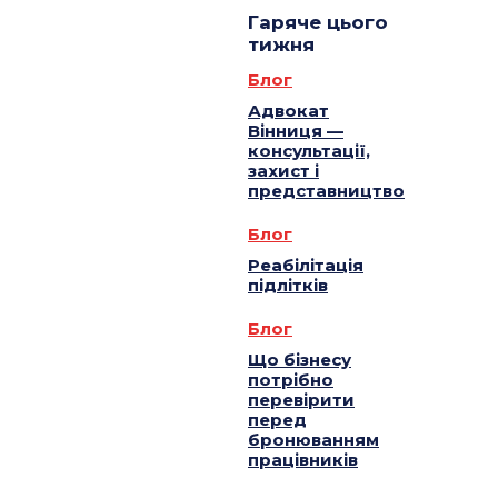
Гаряче цього
тижня
Блог
Адвокат
Вінниця —
консультації,
захист і
представництво
Блог
Реабілітація
підлітків
Блог
Що бізнесу
потрібно
перевірити
перед
бронюванням
працівників