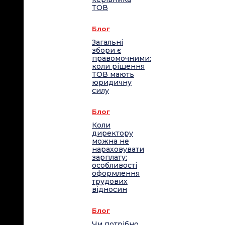
ТОВ
Блог
Загальні
збори є
правомочними:
коли рішення
ТОВ мають
юридичну
силу
Блог
Коли
директору
можна не
нараховувати
зарплату:
особливості
оформлення
трудових
відносин
Блог
Чи потрібно