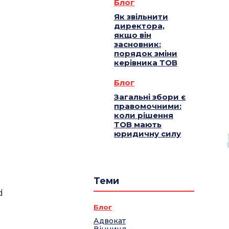
Блог
Як звільнити
директора,
якщо він
засновник:
порядок зміни
керівника ТОВ
Блог
Загальні збори є
правомочними:
коли рішення
ТОВ мають
юридичну силу
Теми
d
Блог
Адвокат