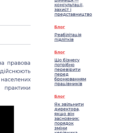
Вінниця —
консультації,
захист і
представництво
Блог
Реабілітація
підлітків
Блог
Що бізнесу
на правова
потрібно
перевірити
 здійснюють
перед
х населених
бронюванням
працівників
 практики
Блог
Як звільнити
директора,
якщо він
засновник:
порядок
зміни
керівника