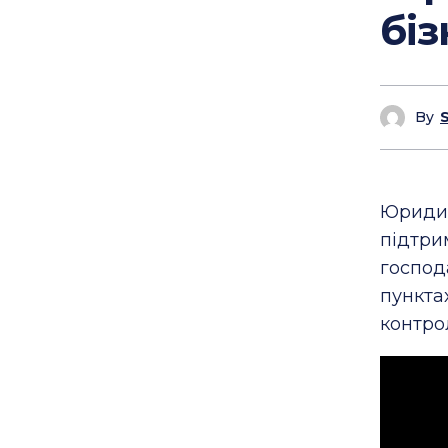
біз
By
Юридич
підтри
господ
пункт
контро