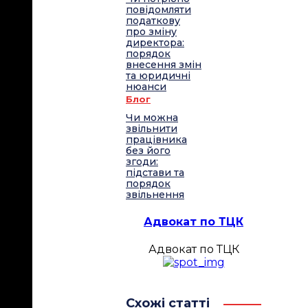
повідомляти
податкову
про зміну
директора:
порядок
внесення змін
та юридичні
нюанси
Блог
Чи можна
звільнити
працівника
без його
згоди:
підстави та
порядок
звільнення
Адвокат по ТЦК
Адвокат по ТЦК
Схожі статті