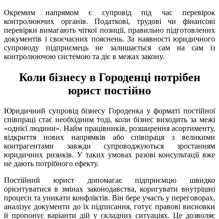
Окремим напрямом є супровід під час перевірок
контролюючих органів. Податкові, трудові чи фінансові
перевірки вимагають чіткої позиції, правильно підготовлених
документів і своєчасних пояснень. За наявності юридичного
супроводу підприємець не залишається сам на сам із
контролюючою системою та діє в межах закону.
Коли бізнесу в Городенці потрібен
юрист постійно
Юридичний супровід бізнесу Городенка у форматі постійної
співпраці стає необхідним тоді, коли бізнес виходить за межі
«однієї людини». Найм працівників, розширення асортименту,
відкриття нових напрямків або співпраця з великими
контрагентами завжди супроводжуються зростанням
юридичних ризиків. У таких умовах разові консультації вже
не дають потрібного ефекту.
Постійний юрист допомагає підприємцю швидко
орієнтуватися в змінах законодавства, коригувати внутрішні
процеси та уникати конфліктів. Він бере участь у переговорах,
аналізує документи до їх підписання, готує правові висновки
й пропонує варіанти дій у складних ситуаціях. Це дозволяє