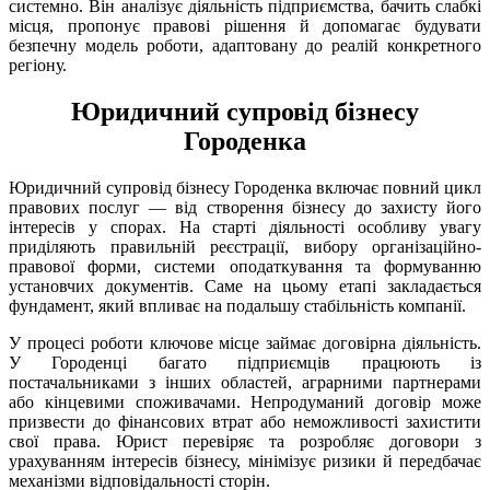
системно. Він аналізує діяльність підприємства, бачить слабкі
місця, пропонує правові рішення й допомагає будувати
безпечну модель роботи, адаптовану до реалій конкретного
регіону.
Юридичний супровід бізнесу
Городенка
Юридичний супровід бізнесу Городенка включає повний цикл
правових послуг — від створення бізнесу до захисту його
інтересів у спорах. На старті діяльності особливу увагу
приділяють правильній реєстрації, вибору організаційно-
правової форми, системи оподаткування та формуванню
установчих документів. Саме на цьому етапі закладається
фундамент, який впливає на подальшу стабільність компанії.
У процесі роботи ключове місце займає договірна діяльність.
У Городенці багато підприємців працюють із
постачальниками з інших областей, аграрними партнерами
або кінцевими споживачами. Непродуманий договір може
призвести до фінансових втрат або неможливості захистити
свої права. Юрист перевіряє та розробляє договори з
урахуванням інтересів бізнесу, мінімізує ризики й передбачає
механізми відповідальності сторін.