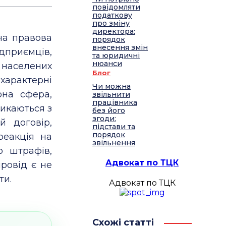
повідомляти
податкову
про зміну
директора:
на правова
порядок
внесення змін
ідприємців,
та юридичні
нюанси
х населених
Блог
 характерні
Чи можна
рна сфера,
звільнити
працівника
тикаються з
без його
згоди:
 договір,
підстави та
порядок
реакція на
звільнення
о штрафів,
Адвокат по ТЦК
ровід є не
ти.
Адвокат по ТЦК
Схожі статті