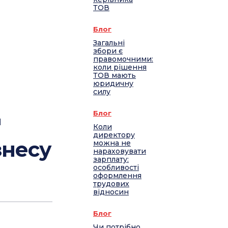
ТОВ
Блог
Загальні
збори є
правомочними:
коли рішення
ТОВ мають
юридичну
силу
Блог
d
Коли
директору
знесу
можна не
нараховувати
зарплату:
особливості
оформлення
трудових
відносин
Блог
Чи потрібно