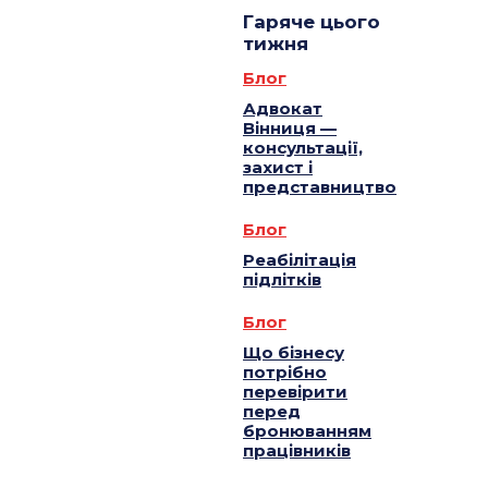
Гаряче цього
тижня
Блог
Адвокат
Вінниця —
консультації,
захист і
представництво
Блог
Реабілітація
підлітків
Блог
Що бізнесу
потрібно
перевірити
перед
бронюванням
працівників