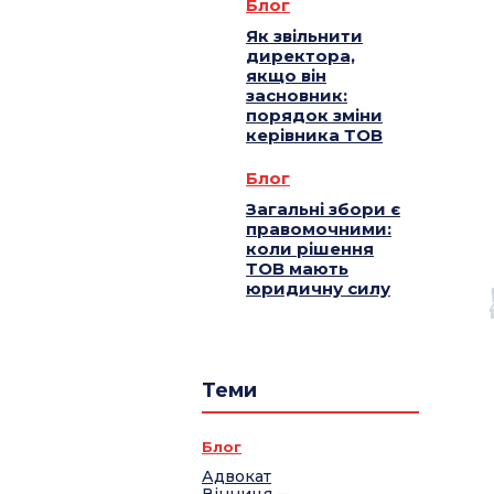
Блог
Як звільнити
директора,
якщо він
засновник:
порядок зміни
керівника ТОВ
Блог
Загальні збори є
правомочними:
коли рішення
ТОВ мають
юридичну силу
Теми
Блог
Адвокат