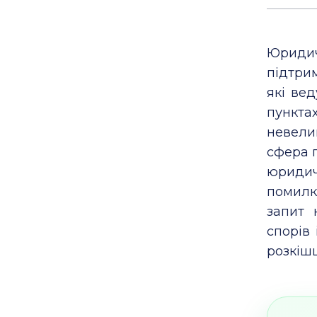
Юридич
підтри
які вед
пунктах
невели
сфера п
юридич
помилк
запит 
спорів
розкішш