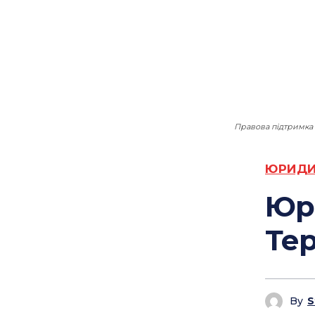
Правова підтримка 
ЮРИДИ
Юр
Те
By
S