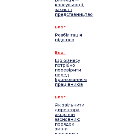
Вінниця —
консультації,
захист і
представництво
Блог
Реабілітація
підлітків
Блог
Що бізнесу
потрібно
перевірити
перед
бронюванням
працівників
Блог
Як звільнити
директора,
якщо він
засновник:
порядок
зміни
керівника