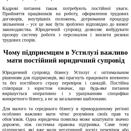
Кадрові питання також потребують постійної уваги.
Прийняття працівників на роботу, оформлення трудових
договорів, внутрішніх положень, дотримання процедур
звільнення – усе це має бути зроблено відповідно до вимог
законодавства. Юридичний супровід дозволяє вибудувати
прозору систему роботи з персоналом і знизити ризики
трудових спорів.
Чому підприємцям в Устилузі важливо
мати постійний юридичний супровід
Юридичний супровід бізнесу Устилуг є оптимальним
рішенням для підприємців, які прагнуть працювати впевнено
та без постійного страху перевірок і санкцій. Постійна
співпраця з юристом означає, що будь-яке питання
вирішується оперативно і з урахуванням специфіки
конкретного бізнесу, а не за загальними шаблонами.
Для малого та середнього бізнесу в прикордонному регіоні
особливо важливо мати чітке розуміння своїх прав та
обов’язків. Одна юридична помилка може коштувати значно
дорожче, ніж системна правова підтримка. Саме тому
підприємці, які вже мали негативний досвід перевірок або