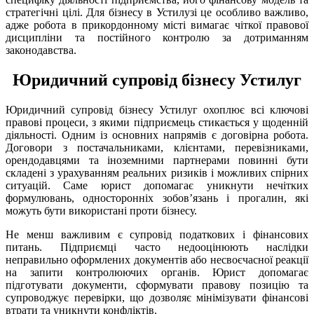
стратегічні цілі. Для бізнесу в Устилузі це особливо важливо,
адже робота в прикордонному місті вимагає чіткої правової
дисципліни та постійного контролю за дотриманням
законодавства.
Юридичний супровід бізнесу Устилуг
Юридичний супровід бізнесу Устилуг охоплює всі ключові
правові процеси, з якими підприємець стикається у щоденній
діяльності. Одним із основних напрямів є договірна робота.
Договори з постачальниками, клієнтами, перевізниками,
орендодавцями та іноземними партнерами повинні бути
складені з урахуванням реальних ризиків і можливих спірних
ситуацій. Саме юрист допомагає уникнути нечітких
формулювань, односторонніх зобов’язань і прогалин, які
можуть бути використані проти бізнесу.
Не менш важливим є супровід податкових і фінансових
питань. Підприємці часто недооцінюють наслідки
неправильно оформлених документів або несвоєчасної реакції
на запити контролюючих органів. Юрист допомагає
підготувати документи, сформувати правову позицію та
супроводжує перевірки, що дозволяє мінімізувати фінансові
втрати та уникнути конфліктів.