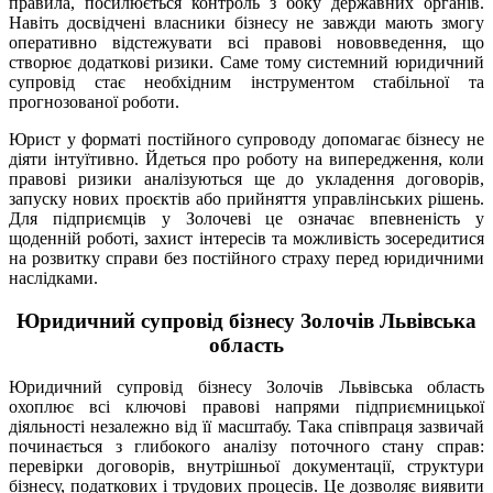
правила, посилюється контроль з боку державних органів.
Навіть досвідчені власники бізнесу не завжди мають змогу
оперативно відстежувати всі правові нововведення, що
створює додаткові ризики. Саме тому системний юридичний
супровід стає необхідним інструментом стабільної та
прогнозованої роботи.
Юрист у форматі постійного супроводу допомагає бізнесу не
діяти інтуїтивно. Йдеться про роботу на випередження, коли
правові ризики аналізуються ще до укладення договорів,
запуску нових проєктів або прийняття управлінських рішень.
Для підприємців у Золочеві це означає впевненість у
щоденній роботі, захист інтересів та можливість зосередитися
на розвитку справи без постійного страху перед юридичними
наслідками.
Юридичний супровід бізнесу Золочів Львівська
область
Юридичний супровід бізнесу Золочів Львівська область
охоплює всі ключові правові напрями підприємницької
діяльності незалежно від її масштабу. Така співпраця зазвичай
починається з глибокого аналізу поточного стану справ:
перевірки договорів, внутрішньої документації, структури
бізнесу, податкових і трудових процесів. Це дозволяє виявити