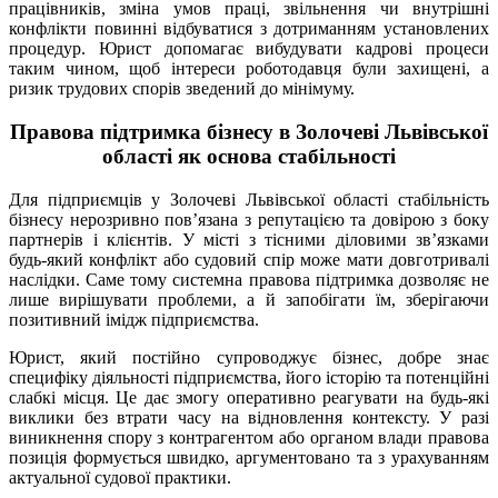
працівників, зміна умов праці, звільнення чи внутрішні
конфлікти повинні відбуватися з дотриманням установлених
процедур. Юрист допомагає вибудувати кадрові процеси
таким чином, щоб інтереси роботодавця були захищені, а
ризик трудових спорів зведений до мінімуму.
Правова підтримка бізнесу в Золочеві Львівської
області як основа стабільності
Для підприємців у Золочеві Львівської області стабільність
бізнесу нерозривно пов’язана з репутацією та довірою з боку
партнерів і клієнтів. У місті з тісними діловими зв’язками
будь-який конфлікт або судовий спір може мати довготривалі
наслідки. Саме тому системна правова підтримка дозволяє не
лише вирішувати проблеми, а й запобігати їм, зберігаючи
позитивний імідж підприємства.
Юрист, який постійно супроводжує бізнес, добре знає
специфіку діяльності підприємства, його історію та потенційні
слабкі місця. Це дає змогу оперативно реагувати на будь-які
виклики без втрати часу на відновлення контексту. У разі
виникнення спору з контрагентом або органом влади правова
позиція формується швидко, аргументовано та з урахуванням
актуальної судової практики.