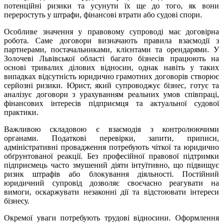
потенційні ризики та усунути їх ще до того, як вони
переростуть у штрафи, фінансові втрати або судові спори.
Особливе значення у правовому супроводі має договірна
робота. Саме договори визначають правила взаємодії з
партнерами, постачальниками, клієнтами та орендарями. У
Золочеві Львівської області багато бізнесів працюють на
основі тривалих ділових відносин, однак навіть у таких
випадках відсутність юридично грамотних договорів створює
серйозні ризики. Юрист, який супроводжує бізнес, готує та
аналізує договори з урахуванням реальних умов співпраці,
фінансових інтересів підприємця та актуальної судової
практики.
Важливою складовою є взаємодія з контролюючими
органами. Податкові перевірки, запити, приписи,
адміністративні провадження потребують чіткої та юридично
обґрунтованої реакції. Без професійної правової підтримки
підприємець часто змушений діяти інтуїтивно, що підвищує
ризик штрафів або блокування діяльності. Постійний
юридичний супровід дозволяє своєчасно реагувати на
вимоги, оскаржувати незаконні дії та відстоювати інтереси
бізнесу.
Окремої уваги потребують трудові відносини. Оформлення