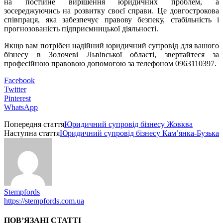
на постійне вирішення юридичних проблем, а
зосереджуючись на розвитку своєї справи. Це довгострокова
співпраця, яка забезпечує правову безпеку, стабільність і
прогнозованість підприємницької діяльності.
Якщо вам потрібен надійний юридичний супровід для вашого
бізнесу в Золочеві Львівської області, звертайтеся за
професійною правовою допомогою за телефоном 0963110397.
Facebook
Twitter
Pinterest
WhatsApp
Попередня стаття
Юридичний супровід бізнесу Жовква
Наступна стаття
Юридичний супровід бізнесу Кам’янка-Бузька
Stempfords
https://stempfords.com.ua
ПОВ’ЯЗАНІ СТАТТІ