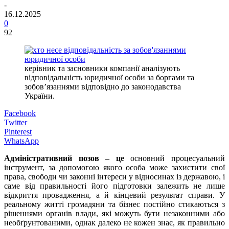
-
16.12.2025
0
92
керівник та засновники компанії аналізують
відповідальність юридичної особи за боргами та
зобов’язаннями відповідно до законодавства
України.
Facebook
Twitter
Pinterest
WhatsApp
Адміністративний позов – це
основний процесуальний
інструмент, за допомогою якого особа може захистити свої
права, свободи чи законні інтереси у відносинах із державою, і
саме від правильності його підготовки залежить не лише
відкриття провадження, а й кінцевий результат справи. У
реальному житті громадяни та бізнес постійно стикаються з
рішеннями органів влади, які можуть бути незаконними або
необґрунтованими, однак далеко не кожен знає, як правильно