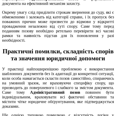
документа на ефективний механізм захисту.
Окрему увагу слід приділити строкам звернення до суду, які є
обмеженими і залежать від категорії справи, і їх пропуск без
поважних причин може призвести до відмови у відкритті
провадження незалежно від суті спору. Саме тому перед
поданням позову необхідно ретельно перевірити всі часові
рамки та наявність підстав для їх поновлення у разі
необхідності.
Практичні помилки, складність спорів
та значення юридичної допомоги
У практиці найпоширенішою проблемою є використання
шаблонних документів без їх адаптації до конкретної ситуації,
коли особа намагається скласти позов самостійно, спираючись
на умовний зразок, не враховуючи специфіку спору, що
призводить до поверхневого і слабкого за змістом документа.
Саме тому
Адміністративний позов
повинен бути
індивідуальним, враховувати всі фактичні обставини та
містити чітке юридичне обґрунтування, яке підтверджується
доказами.
Ще однією типовою помилкою є відсутність логіки у