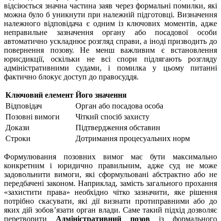
відсіюється значна частина заяв через формальні помилки, які
можна було б уникнути при належній підготовці. Визначення
належного відповідача є одним із ключових моментів, адже
неправильне зазначення органу або посадової особи
автоматично ускладнює розгляд справи, а іноді призводить до
повернення позову. Не менш важливим є встановлення
юрисдикції, оскільки не всі спори підлягають розгляду
адміністративними судами, і помилка у цьому питанні
фактично блокує доступ до правосуддя.
Ключовий елемент
Його значення
Відповідач
Орган або посадова особа
Позовні вимоги
Чіткий спосіб захисту
Докази
Підтвердження обставин
Строки
Дотримання процесуальних норм
Формулювання позовних вимог має бути максимально
конкретним і юридично правильним, адже суд не може
задовольнити вимоги, які сформульовані абстрактно або не
передбачені законом. Наприклад, замість загального прохання
«захистити права» необхідно чітко зазначити, яке рішення
потрібно скасувати, які дії визнати протиправними або до
яких дій зобов’язати орган влади. Саме такий підхід дозволяє
перетворити
Адміністративний позов
із формального