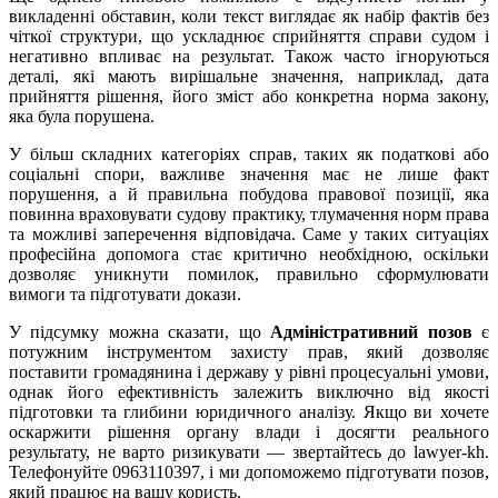
викладенні обставин, коли текст виглядає як набір фактів без
чіткої структури, що ускладнює сприйняття справи судом і
негативно впливає на результат. Також часто ігноруються
деталі, які мають вирішальне значення, наприклад, дата
прийняття рішення, його зміст або конкретна норма закону,
яка була порушена.
У більш складних категоріях справ, таких як податкові або
соціальні спори, важливе значення має не лише факт
порушення, а й правильна побудова правової позиції, яка
повинна враховувати судову практику, тлумачення норм права
та можливі заперечення відповідача. Саме у таких ситуаціях
професійна допомога стає критично необхідною, оскільки
дозволяє уникнути помилок, правильно сформулювати
вимоги та підготувати докази.
У підсумку можна сказати, що
Адміністративний позов
є
потужним інструментом захисту прав, який дозволяє
поставити громадянина і державу у рівні процесуальні умови,
однак його ефективність залежить виключно від якості
підготовки та глибини юридичного аналізу. Якщо ви хочете
оскаржити рішення органу влади і досягти реального
результату, не варто ризикувати — звертайтесь до lawyer-kh.
Телефонуйте 0963110397, і ми допоможемо підготувати позов,
який працює на вашу користь.