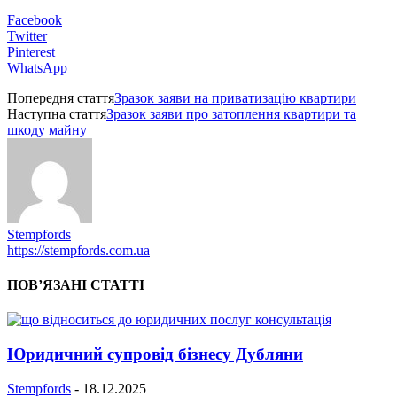
Facebook
Twitter
Pinterest
WhatsApp
Попередня стаття
Зразок заяви на приватизацію квартири
Наступна стаття
Зразок заяви про затоплення квартири та
шкоду майну
Stempfords
https://stempfords.com.ua
ПОВ’ЯЗАНІ СТАТТІ
Юридичний супровід бізнесу Дубляни
Stempfords
-
18.12.2025