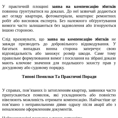
У практичній площині
заява на компенсацію збитків
повинна ґрунтуватися на доказах. До неї зазвичай додаються
акт огляду квартири, фотоматеріали, кошторис ремонтних
робіт або висновок експерта. Без належного обґрунтування
вимоги часто залишаються без задоволення або ігноруються
іншою стороною.
Слід враховувати, що
заява на компенсацію збитків
не
завжди призводить до добровільного відшкодування. У
багатьох випадках винна сторона заперечує свою
відповідальність або занижує розмір шкоди. Саме тому
правильне формулювання вимог і посилання на зібрані докази
мають ключове значення для подальшого захисту прав у
досудовому або судовому порядку.
Типові Помилки Та Практичні Поради
У справах, пов’язаних із затопленням квартир, заявники часто
припускаються помилок, які ускладнюють або повністю
нівелюють можливість отримати компенсацію. Найчастіше це
пов’язано з неправильними діями одразу після аварії або з
неналежним оформленням документів.