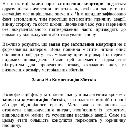
На практиці
заява про затоплення квартири
подається
одразу після виявлення пошкоджень, оскільки час у таких
ситуаціях має вирішальне значення. Чим швидше зафіксовано
факт затоплення, тим простіше встановити причину аварії,
винну сторону та обсяг шкоди. Зволікання або усне звернення
без документального підтвердження часто призводять до
відмови у відшкодуванні або затягування спору.
Важливо розуміти, що
заява про затоплення квартири
не є
формальним папером. Вона повинна містити чіткий опис
обставин події, дату, час, можливу причину аварії та перелік
видимих пошкоджень. Саме цей документ згодом стає
підґрунтям для проведення огляду, складання акту та
визначення розміру матеріальних збитків.
Заява На Компенсацію Збитків
Після фіксації факту затоплення наступним логічним кроком є
заява на компенсацію збитків
, яка подається винній стороні
або до відповідного органу. Мета такого звернення —
отримати відшкодування витрат, пов’язаних із ремонтом,
відновленням майна та усуненням наслідків аварії. Саме на
цьому етапі більшість конфліктів переходять у юридичну
площину.