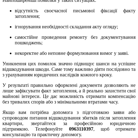
Найпоширеніші помилки у таких ситуаціях:
відсутність своєчасної письмової фіксації факту
затоплення;
ігнорування необхідності складання акту огляду;
самостійне проведення ремонту без документування
пошкоджень;
некоректне або неповне формулювання вимог у заяві.
Уникнення цих помилок значно підвищує шанси на успішне
відшкодування шкоди. Саме тому важливо діяти послідовно та
з урахуванням юридичних наслідків кожного кроку.
У результаті правильно оформлені документи дозволяють не
лише зафіксувати факт затоплення, а й реально захистити свої
майнові інтереси. Це дає можливість отримати компенсацію
без тривалих спорів або з мінімальними втратами часу.
Якщо вам потрібна допомога з підготовкою заяви або
супроводом питання відшкодування збитків після затоплення
квартири, звертайтеся за професійною юридичною
підтримкою. Телефонуйте
0963110397
, щоб отримати
консультацію та практичну допомогу.