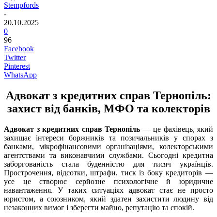
Stempfords
-
20.10.2025
0
96
Facebook
Twitter
Pinterest
WhatsApp
Адвокат з кредитних справ Тернопіль:
захист від банків, МФО та колекторів
Адвокат з кредитних справ Тернопіль
— це фахівець, який
захищає інтереси боржників та позичальників у спорах з
банками, мікрофінансовими організаціями, колекторськими
агентствами та виконавчими службами. Сьогодні кредитна
заборгованість стала буденністю для тисяч українців.
Прострочення, відсотки, штрафи, тиск із боку кредиторів —
усе це створює серйозне психологічне й юридичне
навантаження. У таких ситуаціях адвокат стає не просто
юристом, а союзником, який здатен захистити людину від
незаконних вимог і зберегти майно, репутацію та спокій.