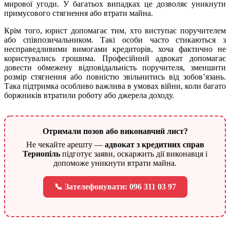
мирової угоди. У багатьох випадках це дозволяє уникнути
примусового стягнення або втрати майна.
Крім того, юрист допомагає тим, хто виступає поручителем
або співпозичальником. Такі особи часто стикаються з
несправедливими вимогами кредиторів, хоча фактично не
користувались грошима. Професійний адвокат допомагає
довести обмежену відповідальність поручителя, зменшити
розмір стягнення або повністю звільнитись від зобов’язань.
Така підтримка особливо важлива в умовах війни, коли багато
боржників втратили роботу або джерела доходу.
Отримали позов або виконавчий лист?
Не чекайте арешту —
адвокат з кредитних справ
Тернопіль
підготує заяви, оскаржить дії виконавця і
допоможе уникнути втрати майна.
📞 Зателефонувати: 096 311 03 97