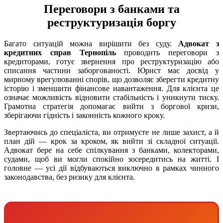
Переговори з банками та
реструктуризація боргу
Багато ситуацій можна вирішити без суду.
Адвокат з
кредитних справ Тернопіль
проводить переговори з
кредиторами, готує звернення про реструктуризацію або
списання частини заборгованості. Юрист має досвід у
мирному врегулюванні спорів, що дозволяє зберегти кредитну
історію і зменшити фінансове навантаження. Для клієнта це
означає можливість відновити стабільність і уникнути тиску.
Грамотна стратегія допомагає вийти з боргової кризи,
зберігаючи гідність і законність кожного кроку.
Звертаючись до спеціаліста, ви отримуєте не лише захист, а й
план дій — крок за кроком, як вийти зі складної ситуації.
Адвокат бере на себе спілкування з банками, колекторами,
судами, щоб ви могли спокійно зосередитись на житті. І
головне — усі дії відбуваються виключно в рамках чинного
законодавства, без ризику для клієнта.