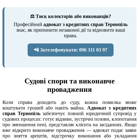
⚖️ Тиск колекторів або виконавців?
Професійний
адвокат з кредитних справ Тернопіль
знає, як припинити незаконні дії та відновити ваші
права.
📲 Зателефонувати: 096 311 03 97
Судові спори та виконавче
провадження
Коли справа доходить до суду, кожна помилка може
коштувати грошей або навіть майна.
Адвокат з кредитних
справ Тернопіль
забезпечує повний юридичний супровід у
судових процесах: готує відзиви, зустрічні позови, клопотання
про зменшення пені, представляє клієнта на засіданнях. Якщо
вже відкрито виконавче провадження — адвокат подає заяви
про зняття арештів, відстрочку виконання або укладання