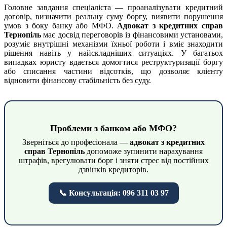
Головне завдання спеціаліста — проаналізувати кредитний
договір, визначити реальну суму боргу, виявити порушення
умов з боку банку або МФО.
Адвокат з кредитних справ
Тернопіль
має досвід переговорів із фінансовими установами,
розуміє внутрішні механізми їхньої роботи і вміє знаходити
рішення навіть у найскладніших ситуаціях. У багатьох
випадках юристу вдається домогтися реструктуризації боргу
або списання частини відсотків, що дозволяє клієнту
відновити фінансову стабільність без суду.
Проблеми з банком або МФО?
Зверніться до професіонала —
адвокат з кредитних
справ Тернопіль
допоможе зупинити нарахування
штрафів, врегулювати борг і зняти стрес від постійних
дзвінків кредиторів.
📞 Консультація: 096 311 03 97