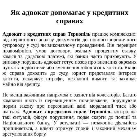
Як адвокат допомагає у кредитних
справах
Адвокат з кредитних справ Тернопіль
працює комплексно:
від первинного аналізу документів до повного юридичного
супроводу у суді чи виконавчому провадженні. Він перевіряє
правомірність умов договору, реальну процентну ставку,
комісії та додаткові платежі, які банки часто приховують. У
випадку порушень адвокат готує позов про визнання окремих
пунктів недійсними або зменшення зобов’язань клієнта. Якщо
ж справа доходить до суду, юрист представляє інтереси
клієнта, оскаржує штрафи, незаконні вимоги та захищає
майно від арешту.
Не менш важливим напрямом є захист від колекторів. Багато
компаній діють із перевищенням повноважень, порушуючи
норми закону про персональні дані, моральний тиск або
шантаж.
Адвокат з кредитних справ Тернопіль
контролює
такі ситуації, фіксує порушення, подає скарги до поліції та
Національного банку. У результаті — незаконна діяльність
припиняється, а клієнт отримує спокій і законний механізм
врегулювання боргу.