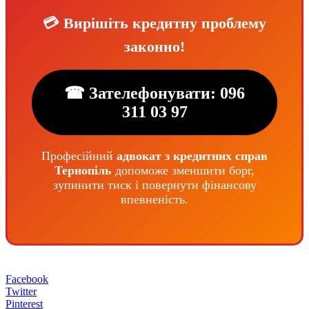
💳 Вирішіть кредитну проблему
законно!
☎ Зателефонувати: 096
311 03 97
Професійний
адвокат з кредитних справ
Тернопіль
допоможе зменшити борг,
зупинити тиск і повернути фінансову
впевненість.
Facebook
Twitter
Pinterest