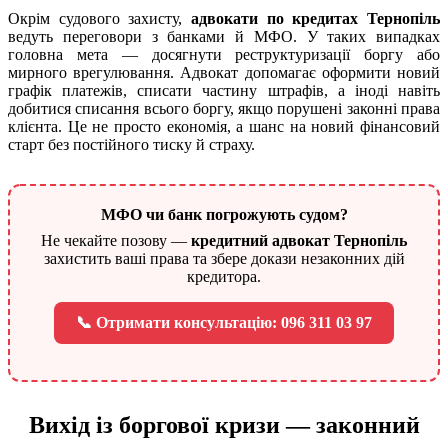
Окрім судового захисту,
адвокати по кредитах Тернопіль
ведуть переговори з банками й МФО. У таких випадках
головна мета — досягнути реструктуризації боргу або
мирного врегулювання. Адвокат допомагає оформити новий
графік платежів, списати частину штрафів, а іноді навіть
добитися списання всього боргу, якщо порушені законні права
клієнта. Це не просто економія, а шанс на новий фінансовий
старт без постійного тиску й страху.
МФО чи банк погрожують судом?
Не чекайте позову —
кредитний адвокат Тернопіль
захистить ваші права та збере докази незаконних дій
кредитора.
📞 Отримати консультацію: 096 311 03 97
Вихід із боргової кризи — законний