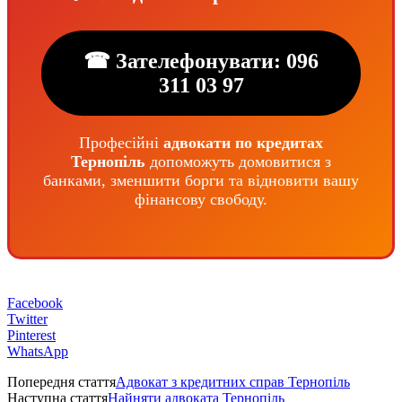
☎ Зателефонувати: 096
311 03 97
Професійні
адвокати по кредитах
Тернопіль
допоможуть домовитися з
банками, зменшити борги та відновити вашу
фінансову свободу.
Facebook
Twitter
Pinterest
WhatsApp
Попередня стаття
Адвокат з кредитних справ Тернопіль
Наступна стаття
Найняти адвоката Тернопіль