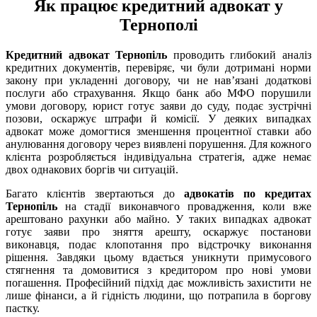
Як працює кредитний адвокат у
Тернополі
Кредитний адвокат Тернопіль
проводить глибокий аналіз
кредитних документів, перевіряє, чи були дотримані норми
закону при укладенні договору, чи не нав’язані додаткові
послуги або страхування. Якщо банк або МФО порушили
умови договору, юрист готує заяви до суду, подає зустрічні
позови, оскаржує штрафи й комісії. У деяких випадках
адвокат може домогтися зменшення процентної ставки або
анулювання договору через виявлені порушення. Для кожного
клієнта розробляється індивідуальна стратегія, адже немає
двох однакових боргів чи ситуацій.
Багато клієнтів звертаються до
адвокатів по кредитах
Тернопіль
на стадії виконавчого провадження, коли вже
арештовано рахунки або майно. У таких випадках адвокат
готує заяви про зняття арешту, оскаржує постанови
виконавця, подає клопотання про відстрочку виконання
рішення. Завдяки цьому вдається уникнути примусового
стягнення та домовитися з кредитором про нові умови
погашення. Професійний підхід дає можливість захистити не
лише фінанси, а й гідність людини, що потрапила в боргову
пастку.