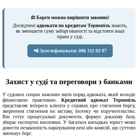
⚖️ Борги можна вирішити законно!
Досвідчені
адвокати по кредитам Тернопіль
знають,
як зменшити суму заборгованості та відстояти ваші
права у суді.
📲 Зателефонувати: 096 311 03 97
Захист у суді та переговори з банками
У судових спорах важливо мати поряд адвоката, який володіє
фінансовою практикою.
Кредитний адвокат Тернопіль
представляє інтереси клієнта у справах про стягнення боргу,
звернення стягнення на заставу, іпотеку чи поручительство.
Він готує процесуальні документи, формує доказову базу,
збирає експертні висновки. У багатьох випадках юрист може
довести незаконність нарахування пені або комісій, що суттєво
зменшує борг.