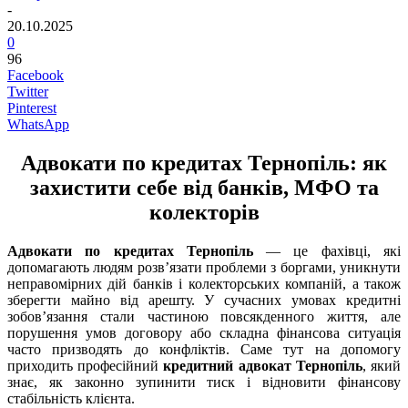
-
20.10.2025
0
96
Facebook
Twitter
Pinterest
WhatsApp
Адвокати по кредитах Тернопіль: як
захистити себе від банків, МФО та
колекторів
Адвокати по кредитах Тернопіль
— це фахівці, які
допомагають людям розв’язати проблеми з боргами, уникнути
неправомірних дій банків і колекторських компаній, а також
зберегти майно від арешту. У сучасних умовах кредитні
зобов’язання стали частиною повсякденного життя, але
порушення умов договору або складна фінансова ситуація
часто призводять до конфліктів. Саме тут на допомогу
приходить професійний
кредитний адвокат Тернопіль
, який
знає, як законно зупинити тиск і відновити фінансову
стабільність клієнта.