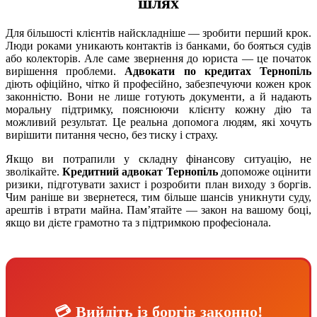
шлях
Для більшості клієнтів найскладніше — зробити перший крок.
Люди роками уникають контактів із банками, бо бояться судів
або колекторів. Але саме звернення до юриста — це початок
вирішення проблеми.
Адвокати по кредитах Тернопіль
діють офіційно, чітко й професійно, забезпечуючи кожен крок
законністю. Вони не лише готують документи, а й надають
моральну підтримку, пояснюючи клієнту кожну дію та
можливий результат. Це реальна допомога людям, які хочуть
вирішити питання чесно, без тиску і страху.
Якщо ви потрапили у складну фінансову ситуацію, не
зволікайте.
Кредитний адвокат Тернопіль
допоможе оцінити
ризики, підготувати захист і розробити план виходу з боргів.
Чим раніше ви звернетеся, тим більше шансів уникнути суду,
арештів і втрати майна. Пам’ятайте — закон на вашому боці,
якщо ви дієте грамотно та з підтримкою професіонала.
💳 Вийдіть із боргів законно!