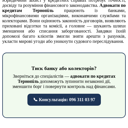
Юридичний захист у кредитних справах потребує точності,
досвіду та розуміння фінансового законодавства.
Адвокати по
кредитам Тернопіль
працюють із банками,
мікрофінансовими організаціями, виконавчими службами та
колекторами. Вони оцінюють законність договорів, виявляють
приховані відсотки та комісії, а головне — шукають шляхи
зменшення або списання заборгованості. Завдяки їхній
допомозі багато клієнтів змогли зняти арешти з рахунків,
укласти мирові угоди або уникнути судового переслідування.
Тиск банку або колекторів?
Зверніться до спеціалістів —
адвокати по кредитах
Тернопіль
допоможуть зупинити незаконні дії,
зменшити борг і повернути контроль над фінансами.
📞 Консультація: 096 311 03 97