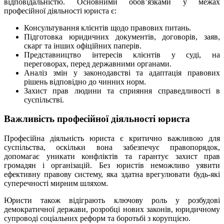
відповідальністю. Основними обов’язками у межах
професійної діяльності юриста є:
Консультування клієнтів щодо правових питань.
Підготовка юридичних документів, договорів, заяв,
скарг та інших офіційних паперів.
Представництво інтересів клієнтів у суді, на
переговорах, перед державними органами.
Аналіз змін у законодавстві та адаптація правових
рішень відповідно до чинних норм.
Захист прав людини та сприяння справедливості в
суспільстві.
Важливість професійної діяльності юриста
Професійна діяльність юриста є критично важливою для
суспільства, оскільки вона забезпечує правопорядок,
допомагає уникати конфліктів та гарантує захист прав
громадян і організацій. Без юристів неможливо уявити
ефективну правову систему, яка здатна врегулювати будь-які
суперечності мирним шляхом.
Юристи також відіграють ключову роль у розбудові
демократичної держави, розробці нових законів, юридичному
супроводі соціальних реформ та боротьбі з корупцією.