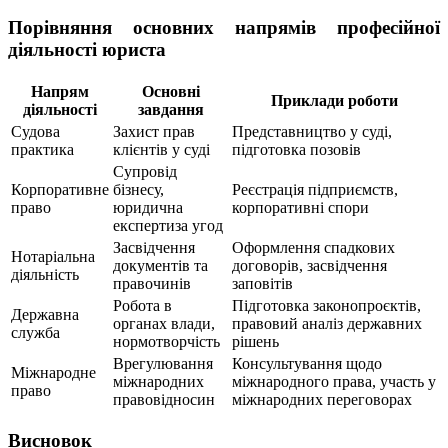
Порівняння основних напрямів професійної
діяльності юриста
Напрям
Основні
Приклади роботи
діяльності
завдання
Судова
Захист прав
Представництво у суді,
практика
клієнтів у суді
підготовка позовів
Супровід
Корпоративне
бізнесу,
Реєстрація підприємств,
право
юридична
корпоративні спори
експертиза угод
Засвідчення
Оформлення спадкових
Нотаріальна
документів та
договорів, засвідчення
діяльність
правочинів
заповітів
Робота в
Підготовка законопроєктів,
Державна
органах влади,
правовий аналіз державних
служба
нормотворчість
рішень
Врегулювання
Консультування щодо
Міжнародне
міжнародних
міжнародного права, участь у
право
правовідносин
міжнародних переговорах
Висновок