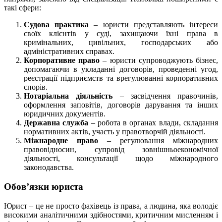
такі сфери:
Судова практика
– юристи представляють інтереси
своїх клієнтів у суді, захищаючи їхні права в
кримінальних, цивільних, господарських або
адміністративних справах.
Корпоративне право
– юристи супроводжують бізнес,
допомагаючи в укладанні договорів, проведенні угод,
реєстрації підприємств та врегулюванні корпоративних
спорів.
Нотаріальна діяльність
– засвідчення правочинів,
оформлення заповітів, договорів дарування та інших
юридичних документів.
Державна служба
– робота в органах влади, складання
нормативних актів, участь у правотворчій діяльності.
Міжнародне право
– регулювання міжнародних
правовідносин, супровід зовнішньоекономічної
діяльності, консультації щодо міжнародного
законодавства.
Обов’язки юриста
Юрист – це не просто фахівець із права, а людина, яка володіє
високими аналітичними здібностями, критичним мисленням і