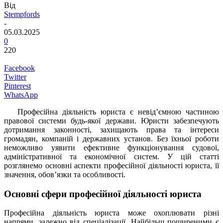
Від
Stempfords
-
05.03.2025
0
220
Facebook
Twitter
Pinterest
WhatsApp
Професійна діяльність юриста є невід’ємною частиною
правової системи будь-якої держави. Юристи забезпечують
дотримання законності, захищають права та інтереси
громадян, компаній і державних установ. Без їхньої роботи
неможливо уявити ефективне функціонування судової,
адміністративної та економічної систем. У цій статті
розглянемо основні аспекти професійної діяльності юриста, її
значення, обов’язки та особливості.
Основні сфери професійної діяльності юриста
Професійна діяльність юриста може охоплювати різні
напрями, залежно від спеціалізації. Найбільш поширеними є