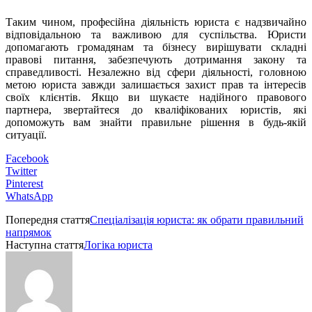
Таким чином, професійна діяльність юриста є надзвичайно
відповідальною та важливою для суспільства. Юристи
допомагають громадянам та бізнесу вирішувати складні
правові питання, забезпечують дотримання закону та
справедливості. Незалежно від сфери діяльності, головною
метою юриста завжди залишається захист прав та інтересів
своїх клієнтів. Якщо ви шукаєте надійного правового
партнера, звертайтеся до кваліфікованих юристів, які
допоможуть вам знайти правильне рішення в будь-якій
ситуації.
Facebook
Twitter
Pinterest
WhatsApp
Попередня стаття
Спеціалізація юриста: як обрати правильний
напрямок
Наступна стаття
Логіка юриста