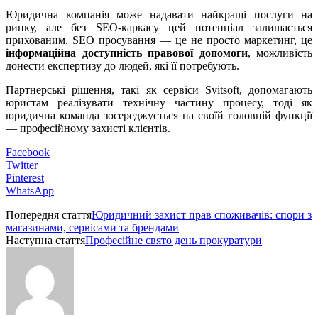
Юридична компанія може надавати найкращі послуги на
ринку, але без SEO-каркасу цей потенціал залишається
прихованим. SEO просування — це не просто маркетинг, це
інформаційна доступність правової допомоги
, можливість
донести експертизу до людей, які її потребують.
Партнерські рішення, такі як сервіси Svitsoft, допомагають
юристам реалізувати технічну частину процесу, тоді як
юридична команда зосереджується на своїй головній функції
— професійному захисті клієнтів.
Facebook
Twitter
Pinterest
WhatsApp
Попередня стаття
Юридичний захист прав споживачів: спори з
магазинами, сервісами та брендами
Наступна стаття
Професійне свято день прокуратури