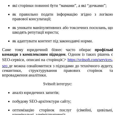
які сторінки повинні бути “мамами”, а які “дочками”;
як правильно подати інформацію згідно з логікою
правової консультації;
як уникати маніпулятивних або токсичних посилань, що
шкодять репутації юриста;
як адаптувати контент під законодавчі норми.
Саме тому юридичний бізнес часто обирає
профільні
команди з комплексним підходом
. Одним із таких рішень є
SEO-сервіси, описані на сторінці👉
https://svitsoft.com/services-
seo
де можна ознайомитися з підходами до технічного аудиту,
семантики, структурування правових сторінок та
впровадження аналітики.
Svitsoft інтегрує:
аналіз юридичних запитів;
побудову SEO-архітектури сайту;
оптимізацію сторінок послуг (сімейні, цивільні,
кримінальні, адміністративні);