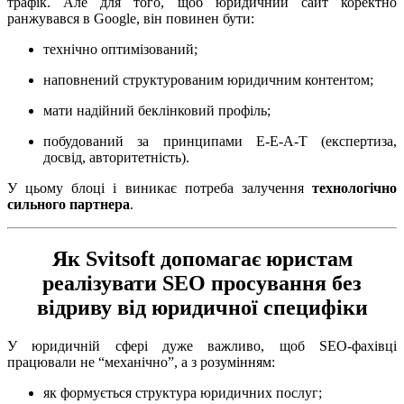
трафік. Але для того, щоб юридичний сайт коректно
ранжувався в Google, він повинен бути:
технічно оптимізований;
наповнений структурованим юридичним контентом;
мати надійний беклінковий профіль;
побудований за принципами E-E-A-T (експертиза,
досвід, авторитетність).
У цьому блоці і виникає потреба залучення
технологічно
сильного партнера
.
Як Svitsoft допомагає юристам
реалізувати SEO просування без
відриву від юридичної специфіки
У юридичній сфері дуже важливо, щоб SEO-фахівці
працювали не “механічно”, а з розумінням:
як формується структура юридичних послуг;