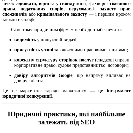
шукає
адвоката
,
юриста у своєму місті
, фахівця з
сімейного
права
,
податкових спорів
,
нерухомості
,
захисту прав
споживачів
або
кримінального захисту
— і першим кроком
завжди є Google.
Саме тому юридичним фірмам необхідно забезпечити:
видимість
у пошуковій видачі;
присутність у топі
за ключовими правовими запитами;
коректну структуру сторінок послуг
(спадкові справи,
корпоративне право, судове представництво, договори);
довіру алгоритмів Google
, що напряму впливає на
довіру клієнта.
Це не маркетинг заради маркетингу — це
інструмент
юридичної конкуренції
.
Юридичні практики, які найбільше
залежать від SEO