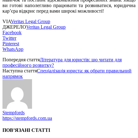
ви готові наполегливо працювати та розвиватися, юридична
кар’єра відкриє перед вами широкі можливості!
VIA
Veritas Legal Group
ДЖЕРЕЛО
Veritas Legal Group
Facebook
Twitter
Pinterest
WhatsApp
Попередня стаття
Література для юристів: що читати для
професійного розвитку?
Наступна стаття
Спеціалізація юриста: як обрати правильний
напрямок
Stempfords
https://stempfords.com.ua
ПОВ’ЯЗАНІ СТАТТІ