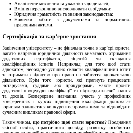
Аналітичне мислення та уважність до деталей;
Вміння переконливо висловлювати свої думки;
Юридична грамотність та знання законодавства;
Навички роботи з документами та нормативно-
правовими актами.
Сертифікація та кар’єрне зростання
Закінчення університету – не фінальна точка в кар’єрі юриста.
Багато напрямів юридичної діяльності вимагають отримання
додаткових сертифікатів, ліцензій чи складання
кваліфікаційних іспитів. Наприклад, для того щоб стати
адвокатом, необхідно успішно скласти кваліфікаційний іспит
та отримати свідоцтво про право на зайняття адвокатською
діяльністю. Крім того, юристи, які прагнуть працювати
нотаріусами, суддями або прокурорами, мають пройти
додаткові процедури кваліфікації та підтвердити свої знання
та досвід. Безперервне навчання, участь у професійних
конференціях і курсах підвищення кваліфікації допомагає
юристам залишатися конкурентоспроможними та відповідати
сучасним викликам правової сфери.
Таким чином,
що потрібно щоб стати юристом
? Поєднання
якісної освіти, практичного досвіду, розвитку особистих
навичок та постійне вдосконалення професійних знань. Якщо