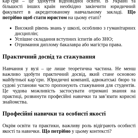
кар’єри – це здобуття відповідної освіти. В Україні та
більшості інших країн необхідно закінчити юридичний
факультет в акредитованому навчальному закладі.
Що
потрібно щоб стати юристом
на цьому етапі?
Високий рівень знань у школі, особливо з гуманітарних
дисциплін;
Успішне складання вступних іспитів або ЗНО;
Отримання диплому бакалавра або магістра права.
Практичний досвід та стажування
Навчання у вузі – це лише теоретична частина. Не менш
важливо здобути практичний досвід, який стане основою
майбутньої кар’єри. Юридичні компанії, адвокатські бюро та
судові установи часто пропонують стажування для студентів.
Це чудова можливість застосувати отримані знання на
практиці, розвинути професійні навички та зав’язати корисні
знайомства.
Професійні навички та особисті якості
Окрім освіти та практики, важливу роль відіграють особисті
якості та навички.
Що потрібно
у цьому контексті?