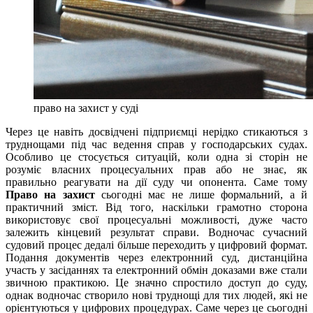
право на захист у суді
Через це навіть досвідчені підприємці нерідко стикаються з
труднощами під час ведення справ у господарських судах.
Особливо це стосується ситуацій, коли одна зі сторін не
розуміє власних процесуальних прав або не знає, як
правильно реагувати на дії суду чи опонента. Саме тому
Право на захист
сьогодні має не лише формальний, а й
практичний зміст. Від того, наскільки грамотно сторона
використовує свої процесуальні можливості, дуже часто
залежить кінцевий результат справи. Водночас сучасний
судовий процес дедалі більше переходить у цифровий формат.
Подання документів через електронний суд, дистанційна
участь у засіданнях та електронний обмін доказами вже стали
звичною практикою. Це значно спростило доступ до суду,
однак водночас створило нові труднощі для тих людей, які не
орієнтуються у цифрових процедурах. Саме через це сьогодні