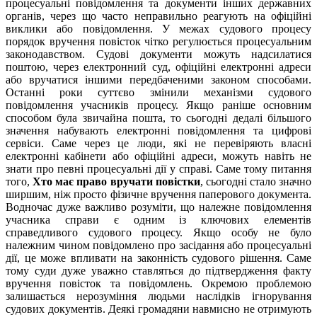
процесуальні повідомлення та документи інших державних
органів, через що часто неправильно реагують на офіційні
виклики або повідомлення. У межах судового процесу
порядок вручення повісток чітко регулюється процесуальним
законодавством. Судові документи можуть надсилатися
поштою, через електронний суд, офіційні електронні адреси
або вручатися іншими передбаченими законом способами.
Останні роки суттєво змінили механізми судового
повідомлення учасників процесу. Якщо раніше основним
способом була звичайна пошта, то сьогодні дедалі більшого
значення набувають електронні повідомлення та цифрові
сервіси. Саме через це люди, які не перевіряють власні
електронні кабінети або офіційні адреси, можуть навіть не
знати про певні процесуальні дії у справі. Саме тому питання
того,
Хто має право вручати повістки
, сьогодні стало значно
ширшим, ніж просто фізичне вручення паперового документа.
Водночас дуже важливо розуміти, що належне повідомлення
учасника справи є одним із ключових елементів
справедливого судового процесу. Якщо особу не було
належним чином повідомлено про засідання або процесуальні
дії, це може впливати на законність судового рішення. Саме
тому суди дуже уважно ставляться до підтвердження факту
вручення повісток та повідомлень. Окремою проблемою
залишається нерозуміння людьми наслідків ігнорування
судових документів. Деякі громадяни навмисно не отримують