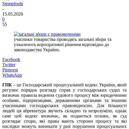
Stempfords
-
15.05.2026
0
55
учасники товариства проводять загальні збори та
ухвалюють корпоративні рішення відповідно до
законодавства України.
Facebook
Twitter
Pinterest
WhatsApp
ГПК
– це Господарський процесуальний кодекс України, який
регулює порядок розгляду справ у господарських судах та
визначає правила ведення судового процесу між юридичними
особами, підприємцями, державними органами та іншими
учасниками господарських правовідносин. Для більшості
людей ця абревіатура звучить складно та незрозуміло, однак
саме цей кодекс визначає, як подаються позови, як суд
розглядає спори, які права мають сторони процесу та які
наслідки можуть виникати у разі порушення процесуальних