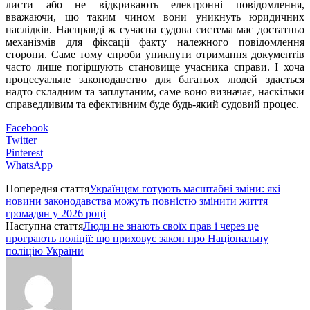
листи або не відкривають електронні повідомлення,
вважаючи, що таким чином вони уникнуть юридичних
наслідків. Насправді ж сучасна судова система має достатньо
механізмів для фіксації факту належного повідомлення
сторони. Саме тому спроби уникнути отримання документів
часто лише погіршують становище учасника справи. І хоча
процесуальне законодавство для багатьох людей здається
надто складним та заплутаним, саме воно визначає, наскільки
справедливим та ефективним буде будь-який судовий процес.
Facebook
Twitter
Pinterest
WhatsApp
Попередня стаття
Українцям готують масштабні зміни: які
новини законодавства можуть повністю змінити життя
громадян у 2026 році
Наступна стаття
Люди не знають своїх прав і через це
програють поліції: що приховує закон про Національну
поліцію України