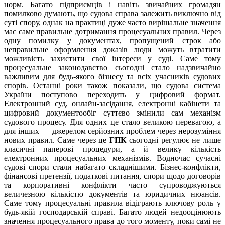
норм. Багато підприємців і навіть звичайних громадян
помилково думають, що судова справа залежить виключно від
суті спору, однак на практиці дуже часто вирішальне значення
має саме правильне дотримання процесуальних правил. Через
одну помилку у документах, пропущений строк або
неправильне оформлення доказів люди можуть втратити
можливість захистити свої інтереси у суді. Саме тому
процесуальне законодавство сьогодні стало надзвичайно
важливим для будь-якого бізнесу та всіх учасників судових
спорів. Останні роки також показали, що судова система
України поступово переходить у цифровий формат.
Електронний суд, онлайн-засідання, електронні кабінети та
цифровий документообіг суттєво змінили сам механізм
судового процесу. Для одних це стало великою перевагою, а
для інших — джерелом серйозних проблем через нерозуміння
нових правил. Саме через це
ГПК
сьогодні регулює не лише
класичні паперові процедури, а й велику кількість
електронних процесуальних механізмів. Водночас сучасні
судові спори стали набагато складнішими. Бізнес-конфлікти,
фінансові претензії, податкові питання, спори щодо договорів
та корпоративні конфлікти часто супроводжуються
величезною кількістю документів та юридичних нюансів.
Саме тому процесуальні правила відіграють ключову роль у
будь-якій господарській справі. Багато людей недооцінюють
значення процесуального права до того моменту, поки самі не