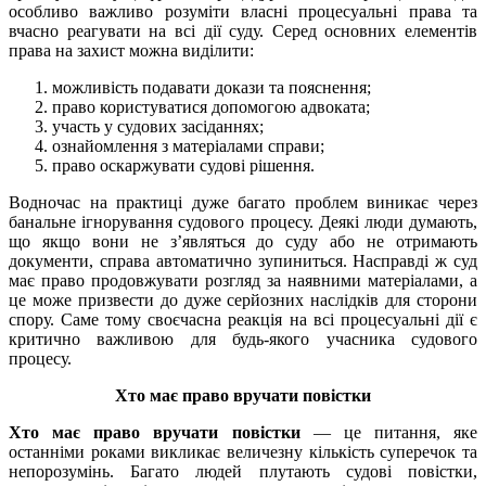
особливо важливо розуміти власні процесуальні права та
вчасно реагувати на всі дії суду. Серед основних елементів
права на захист можна виділити:
можливість подавати докази та пояснення;
право користуватися допомогою адвоката;
участь у судових засіданнях;
ознайомлення з матеріалами справи;
право оскаржувати судові рішення.
Водночас на практиці дуже багато проблем виникає через
банальне ігнорування судового процесу. Деякі люди думають,
що якщо вони не з’являться до суду або не отримають
документи, справа автоматично зупиниться. Насправді ж суд
має право продовжувати розгляд за наявними матеріалами, а
це може призвести до дуже серйозних наслідків для сторони
спору. Саме тому своєчасна реакція на всі процесуальні дії є
критично важливою для будь-якого учасника судового
процесу.
Хто має право вручати повістки
Хто має право вручати повістки
— це питання, яке
останніми роками викликає величезну кількість суперечок та
непорозумінь. Багато людей плутають судові повістки,