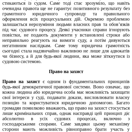
стикаються із судом. Саме тоді стає зрозуміло, що навіть
очевидна правота ще не гарантує позитивного результату без
грамотного юридичного супроводу та правильного
оформлення всіх процесуальних дій. Окремою проблемою
залишається нерозуміння людьми власних прав та обов’язків
під час судового процесу. Деякі учасники справи ігнорують
повістки, не подають документи у встановлені строки або
неправильно реагують на вимоги суду, а потім дивуються
негативним наслідкам. Саме тому юридична грамотність
сьогодні стала надзвичайно важливою не лише для адвокатів
чи бізнесу, а й для будь-якої людини, яка може зіткнутися із
судовою системою.
Право на захист
Право на захист
є одним із фундаментальних принципів
будь-якої демократичної правової системи. Воно означає, що
кожна людина або юридична особа має можливість захищати
свої інтереси у суді, подавати докази, висловлювати власну
позицію та користуватися юридичною допомогою. Багато
громадян помилково вважають, що право на захист стосується
лише кримінальних справ, однак насправді цей принцип діє
абсолютно в усіх судових процесах, включно з
господарськими спорами. Саме завдяки цьому механізму
сторони мають можливість рівноправно брати участь у